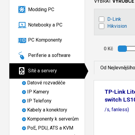
VYBRAT
VÝROBCE
Modding PC
D-Link
Notebooky a PC
Hikvision
PC Komponenty
Periferie a software
Od Nejlevnějšíh
Sítě a servery
Datové rozvaděče
TP-Link Li
IP Kamery
switch LS1
IP Telefony
(5x100Mb
/s, fanless)
Kabely a konektory
Komponenty k serverům
PoE, PDU, ATS a KVM