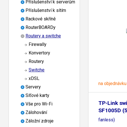
Příslušenství k serverům
Příslušenství k sítím
Rackové skříně
RouterBOARDy
Routery a switche
Firewally
Konvertory
Routery
Switche
xDSL
na objednávku
Servery
Síťové karty
TP-Link sw
Vše pro Wi-Fi
SF1005D (
Zálohování
fanless)
Záložní zdroje