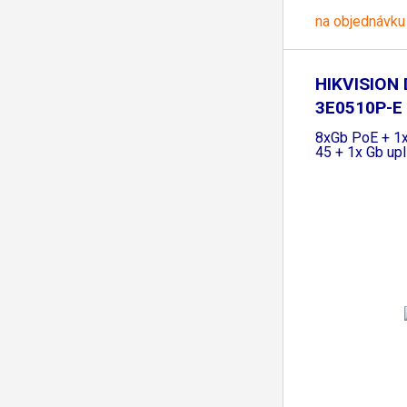
na objednávku
HIKVISION 
3E0510P-E 
switch
8xGb PoE + 1x
45 + 1x Gb up