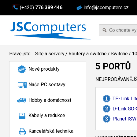
(+420)
776 389 446
info@jscomputers.cz
Právě jste:
Sítě a servery
/
Routery a switche
/
Switche
/
10
5 PORTŮ
Nové produkty
NEJPRODÁVANĚJŠÍ
Naše PC sestavy
TP-
Link L
Hobby a domácnost
D-
Link GO-
Kabely a redukce
Planet ISW
Kancelářská technika