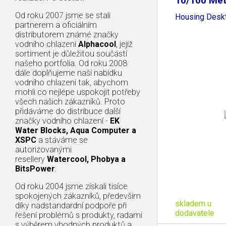
10/100 Met
Od roku 2007 jsme se stali
Housing Desk
partnerem a oficiálním
distributorem známé značky
vodního chlazení
Alphacool
, jejíž
sortiment je důležitou součástí
našeho portfolia. Od roku 2008
dále doplňujeme naší nabídku
vodního chlazení tak, abychom
mohli co nejlépe uspokojit potřeby
všech našich zákazníků. Proto
přidáváme do distribuce další
značky vodního chlazení -
EK
Water Blocks, Aqua Computer a
XSPC
a stáváme se
autorizovanými
resellery
Watercool, Phobya a
BitsPower
.
Od roku 2004 jsme získali tisíce
spokojených zákazníků, především
skladem u
díky nadstandardní podpoře při
dodavatele
řešení problémů s produkty, radami
s výběrem vhodných produktů a