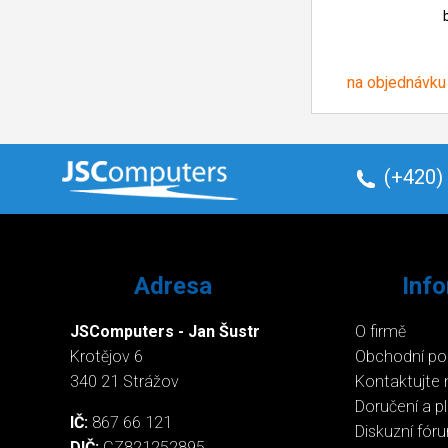
na objednávku
(+420)
Adresa
Inf
JSComputers - Jan Šustr
O firmě
Krotějov 6
Obchodní p
340 21 Strážov
Kontaktujte 
Doručení a p
IČ:
867 66 121
Diskuzní fór
DIČ:
CZ821252895