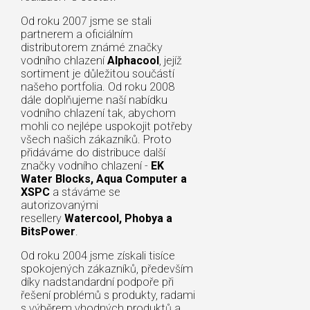
Od roku 2007 jsme se stali
partnerem a oficiálním
distributorem známé značky
vodního chlazení
Alphacool
, jejíž
sortiment je důležitou součástí
našeho portfolia. Od roku 2008
dále doplňujeme naší nabídku
vodního chlazení tak, abychom
mohli co nejlépe uspokojit potřeby
všech našich zákazníků. Proto
přidáváme do distribuce další
značky vodního chlazení -
EK
Water Blocks, Aqua Computer a
XSPC
a stáváme se
autorizovanými
resellery
Watercool, Phobya a
BitsPower
.
Od roku 2004 jsme získali tisíce
spokojených zákazníků, především
díky nadstandardní podpoře při
řešení problémů s produkty, radami
s výběrem vhodných produktů a