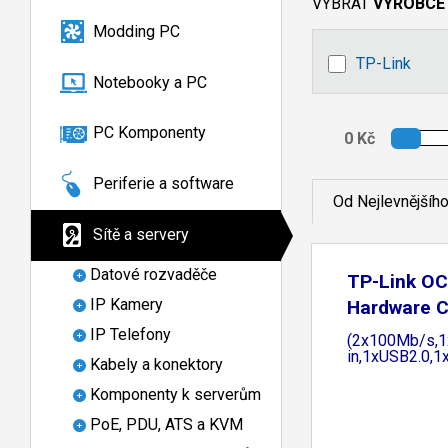
VYBRAT
VÝROBCE
Modding PC
TP-Link
Notebooky a PC
PC Komponenty
Periferie a software
Od Nejlevnějšíh
Sítě a servery
Datové rozvaděče
TP-Link O
IP Kamery
Hardware C
IP Telefony
(2x100Mb/s,1
in,1xUSB2.0,1
Kabely a konektory
Komponenty k serverům
PoE, PDU, ATS a KVM