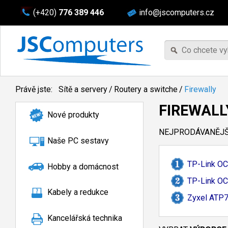
(+420)
776 389 446
info@jscomputers.cz
Právě jste:
Sítě a servery
/
Routery a switche
/
Firewally
FIREWALL
Nové produkty
NEJPRODÁVANĚJŠÍ
Naše PC sestavy
TP-
Link O
Hobby a domácnost
TP-
Link OC
Kabely a redukce
Zyxel ATP70
Kancelářská technika