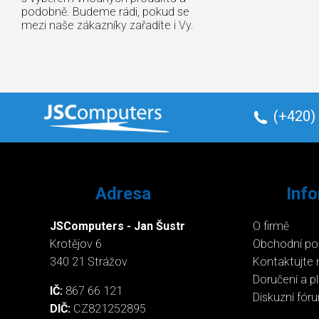
podobně. Budeme rádi, pokud se
mezi naše zákazníky zařadíte i Vy.
(+420)
Adresa
Inf
JSComputers - Jan Šustr
O firmě
Krotějov 6
Obchodní p
340 21 Strážov
Kontaktujte 
Doručení a p
IČ:
867 66 121
Diskuzní fór
DIČ:
CZ821252895