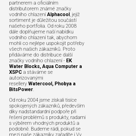
partnerem a oficiálním
distributorem známé značky
vodního chlazení
Alphacool
, jejíž
sortiment je důležitou součástí
našeho portfolia. Od roku 2008
dále doplňujeme naší nabídku
vodního chlazení tak, abychom
mohli co nejlépe uspokojit potřeby
všech našich zákazníků. Proto
přidáváme do distribuce další
značky vodního chlazení -
EK
Water Blocks, Aqua Computer a
XSPC
a stáváme se
autorizovanými
resellery
Watercool, Phobya a
BitsPower
.
Od roku 2004 jsme získali tisíce
spokojených zákazníků, především
díky nadstandardní podpoře při
řešení problémů s produkty, radami
s výběrem vhodných produktů a
podobně. Budeme rádi, pokud se
mezi naše zákazníky zařadíte i Vy.