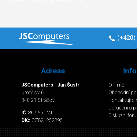
(+420)
Adresa
Inf
JSComputers - Jan Šustr
O firmě
Krotějov 6
Obchodní p
340 21 Strážov
Kontaktujte 
Doručení a p
IČ:
867 66 121
Diskuzní fór
DIČ:
CZ821252895