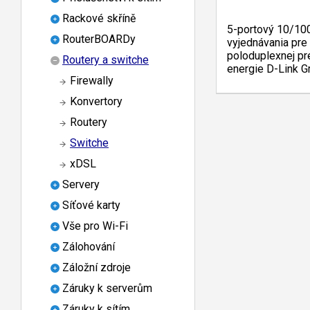
Rackové skříně
5-portový 10/10
RouterBOARDy
vyjednávania pre
poloduplexnej pr
Routery a switche
energie D-Link G
Firewally
Konvertory
Routery
Switche
xDSL
Servery
Síťové karty
Vše pro Wi-Fi
Zálohování
Záložní zdroje
Záruky k serverům
Záruky k sítím