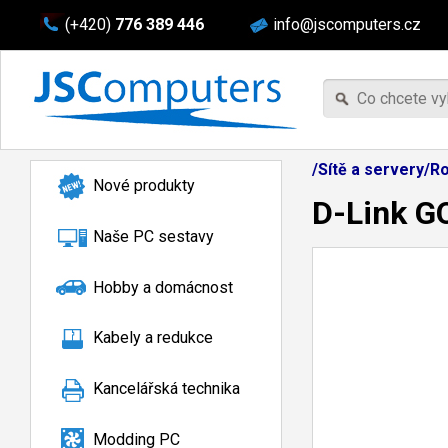
(+420)
776 389 446
info@jscomputers.cz
/Sítě a servery/R
Nové produkty
D-Link G
Naše PC sestavy
Hobby a domácnost
Kabely a redukce
Kancelářská technika
Modding PC