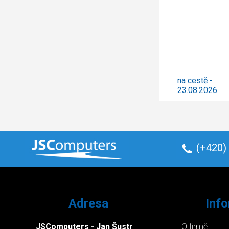
na cestě -
23.08.2026
(+420)
Adresa
Inf
JSComputers - Jan Šustr
O firmě