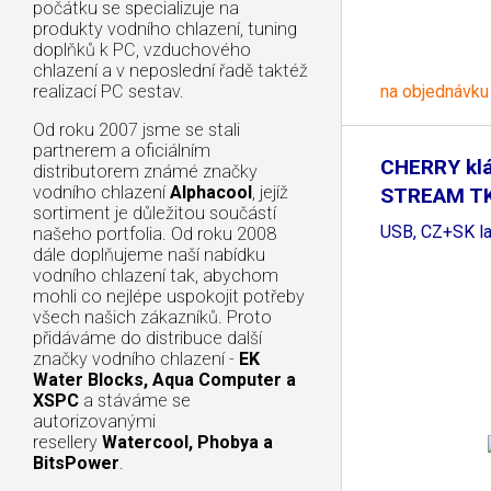
počátku se specializuje na
produkty vodního chlazení, tuning
doplňků k PC, vzduchového
chlazení a v neposlední řadě taktéž
na objednávku
realizací PC sestav.
Od roku 2007 jsme se stali
partnerem a oficiálním
CHERRY kl
distributorem známé značky
vodního chlazení
Alphacool
, jejíž
STREAM TKL
sortiment je důležitou součástí
USB, CZ+SK la
našeho portfolia. Od roku 2008
dále doplňujeme naší nabídku
vodního chlazení tak, abychom
mohli co nejlépe uspokojit potřeby
všech našich zákazníků. Proto
přidáváme do distribuce další
značky vodního chlazení -
EK
Water Blocks, Aqua Computer a
XSPC
a stáváme se
autorizovanými
resellery
Watercool, Phobya a
BitsPower
.