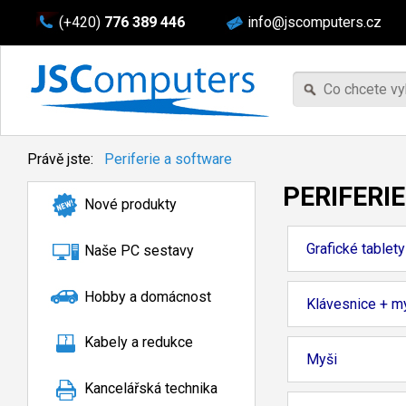
(+420)
776 389 446
info@jscomputers.cz
Právě jste:
Periferie a software
PERIFERI
Nové produkty
Grafické tablety
Naše PC sestavy
Hobby a domácnost
Klávesnice + m
Kabely a redukce
Myši
Kancelářská technika