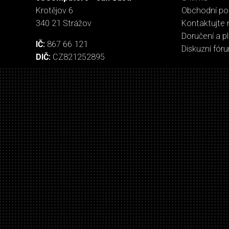
Krotějov 6
Obchodní p
340 21 Strážov
Kontaktujte 
Doručení a p
IČ:
867 66 121
Diskuzní fór
DIČ:
CZ821252895