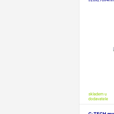
skladem u
dodavatele
C-TECH my