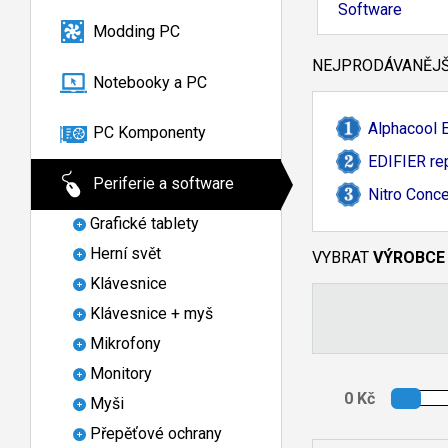
Software
Modding PC
NEJPRODÁVANĚJŠÍ
Notebooky a PC
Alphacool E
PC Komponenty
EDIFIER rep
Periferie a software
Nitro Conc
Grafické tablety
Herní svět
VYBRAT
VÝROBCE
Klávesnice
Klávesnice + myš
Mikrofony
Monitory
Myši
Přepěťové ochrany