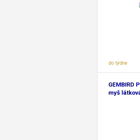
do týdne
GEMBIRD P
myš látkov