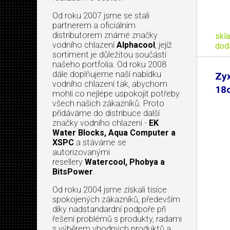
Od roku 2007 jsme se stali
partnerem a oficiálním
distributorem známé značky
skl
vodního chlazení
Alphacool
, jejíž
dod
sortiment je důležitou součástí
našeho portfolia. Od roku 2008
dále doplňujeme naší nabídku
Zyx
vodního chlazení tak, abychom
18
mohli co nejlépe uspokojit potřeby
všech našich zákazníků. Proto
přidáváme do distribuce další
značky vodního chlazení -
EK
Water Blocks, Aqua Computer a
XSPC
a stáváme se
autorizovanými
resellery
Watercool, Phobya a
BitsPower
.
Od roku 2004 jsme získali tisíce
spokojených zákazníků, především
díky nadstandardní podpoře při
řešení problémů s produkty, radami
s výběrem vhodných produktů a