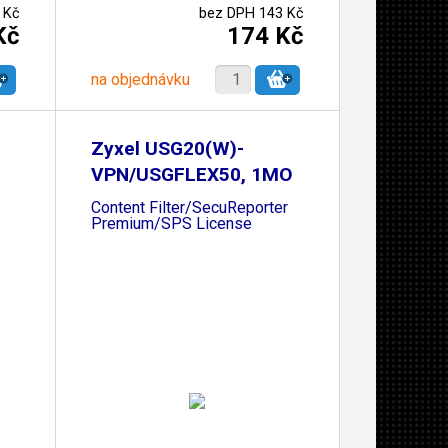
 Kč
bez DPH 143 Kč
Kč
174 Kč
na objednávku
Zyxel USG20(W)-
VPN/USGFLEX50, 1MO
Content Filter/SecuReporter
Premium/SPS License