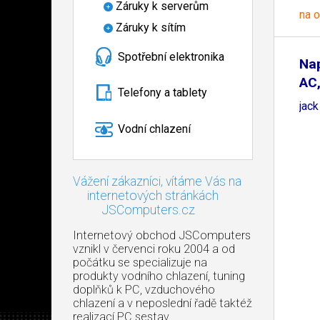
Záruky k serverům
na 
Záruky k sítím
Spotřební elektronika
Nap
AC,
Telefony a tablety
jac
Vodní chlazení
Vážení zákazníci, vítáme Vás na
internetových stránkách
JSComputers.cz
Internetový obchod JSComputers
vznikl v červenci roku 2004 a od
počátku se specializuje na
produkty vodního chlazení, tuning
doplňků k PC, vzduchového
chlazení a v neposlední řadě taktéž
realizací PC sestav.