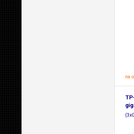
na 
TP-
gig
(3x