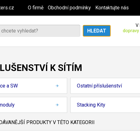
ers.cz
O firmě
Obchodní podmínky
Kontaktujte nás
V 
dopravy
LUŠENSTVÍ K SÍTÍM
nce a SW
Ostatní příslušenství
moduly
Stacking Kity
ÁVANĚJŠÍ PRODUKTY V TÉTO KATEGORII