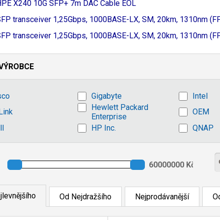
HPE X240 10G SFP+ 7m DAC Cable EOL
FP transceiver 1,
25Gbps, 1000BASE-
LX, SM, 20km, 1310nm (F
FP transceiver 1,
25Gbps, 1000BASE-
LX, SM, 20km, 1310nm (F
VÝROBCE
sco
Gigabyte
Intel
Hewlett Packard
Link
OEM
Enterprise
ll
HP Inc.
QNAP
jlevnějšího
Od Nejdražšího
Nejprodávanější
Od