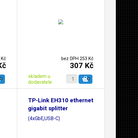
 Kč
bez DPH 253 Kč
Kč
307 Kč
skladem u
dodavatele
TP-Link EH310 ethernet
gigabit splitter
(4xGbE,USB-C)