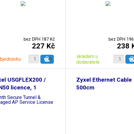
bez DPH 187 Kč
bez DPH 196
227 Kč
238 
skladem u
objednávku
dodavatele
xel USGFLEX200 /
Zyxel Ethernet Cable
50 licence, 1
500cm
nth Secure Tunnel &
aged AP Service License