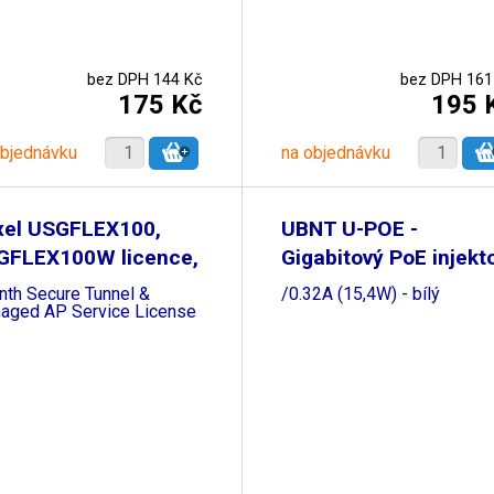
bez DPH 144 Kč
bez DPH 161
175 Kč
195 
objednávku
na objednávku
xel USGFLEX100,
UBNT U-POE -
GFLEX100W licence,
Gigabitový PoE injekt
48V
nth Secure Tunnel &
/0.32A (15,4W) - bílý
aged AP Service License