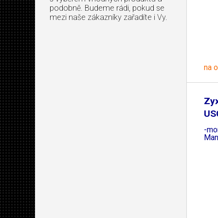
podobně. Budeme rádi, pokud se
mezi naše zákazníky zařadíte i Vy.
na 
Zy
US
1
-mo
Man