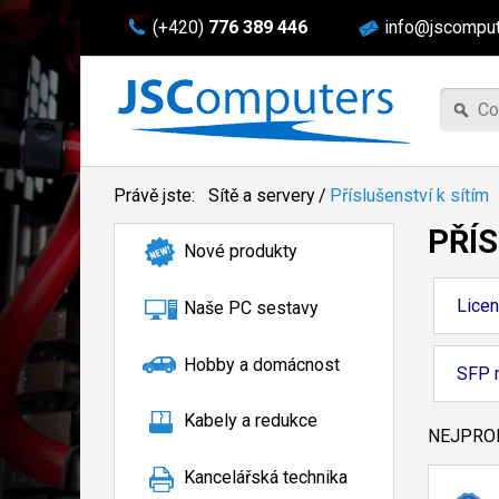
(+420)
776 389 446
info@jscomput
Právě jste:
Sítě a servery
/
Příslušenství k sítím
PŘÍS
Nové produkty
Lice
Naše PC sestavy
Hobby a domácnost
SFP 
Kabely a redukce
NEJPROD
Kancelářská technika