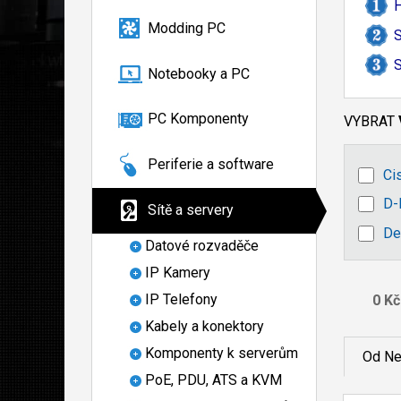
Modding PC
S
S
Notebooky a PC
PC Komponenty
VYBRAT
Periferie a software
Ci
D-
Sítě a servery
De
Datové rozvaděče
IP Kamery
IP Telefony
Kabely a konektory
Komponenty k serverům
Od Ne
PoE, PDU, ATS a KVM