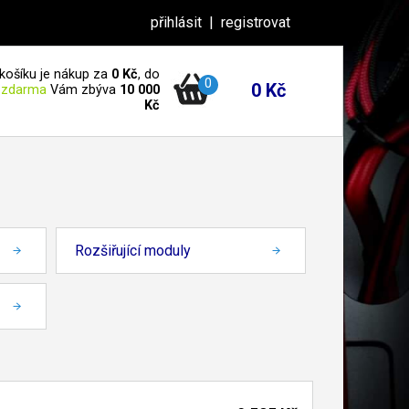
přihlásit
|
registrovat
košíku je nákup za
0 Kč
, do
0
0 Kč
 zdarma
Vám zbýva
10 000
Kč
Rozšiřující moduly