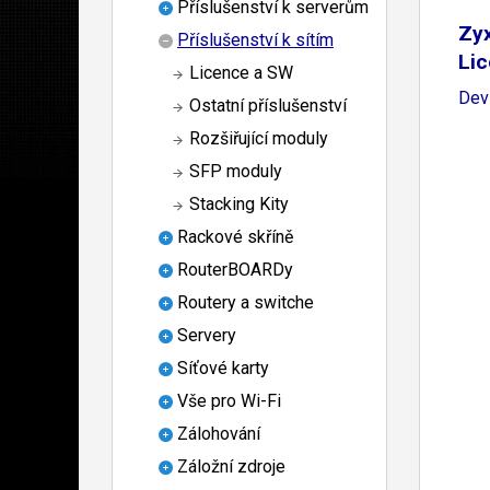
Příslušenství k serverům
Zyx
Příslušenství k sítím
Lic
Licence a SW
Dev
Ostatní příslušenství
Rozšiřující moduly
SFP moduly
Stacking Kity
Rackové skříně
RouterBOARDy
Routery a switche
Servery
Síťové karty
Vše pro Wi-Fi
Zálohování
Záložní zdroje