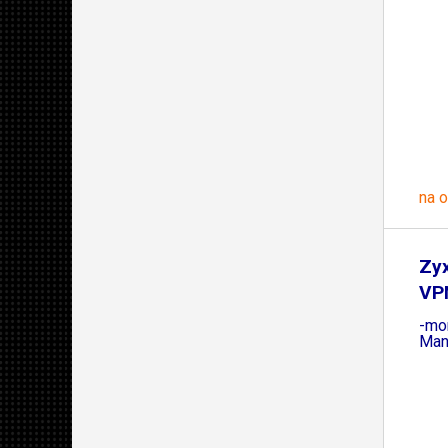
na 
Zy
VPN
-mo
Man