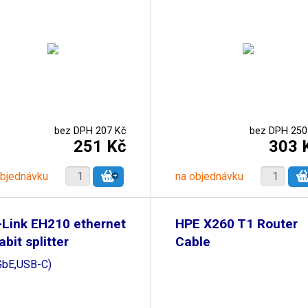
bez DPH 207 Kč
bez DPH 250
251 Kč
303 
objednávku
na objednávku
Link EH210 ethernet
HPE X260 T1 Router
abit splitter
Cable
GbE,USB-C)