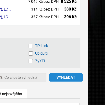
8 525 Kč
7 045 Kč
bez DPH
380 Kč
P)
, LC ...
314 Kč
bez DPH
396 Kč
P)
, LC ...
327 Kč
bez DPH
TP-Link
Ubiquiti
ZyXEL
 nejnovějšího