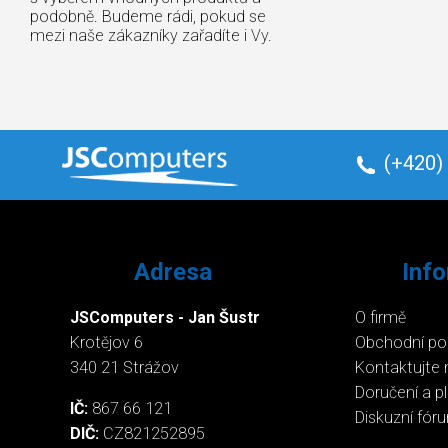
podobně. Budeme rádi, pokud se
mezi naše zákazníky zařadíte i Vy.
(+420)
Adresa
Inf
JSComputers - Jan Šustr
O firmě
Krotějov 6
Obchodní p
340 21 Strážov
Kontaktujte 
Doručení a p
IČ:
867 66 121
Diskuzní fór
DIČ:
CZ821252895