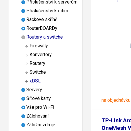
Příslušenství k serverům
Příslušenství k sítím
Rackové skříně
RouterBOARDy
Routery a switche
Firewally
Konvertory
Routery
Switche
xDSL
Servery
Síťové karty
na objednávku
Vše pro Wi-Fi
Zálohování
TP-Link Ar
Záložní zdroje
OneMesh W