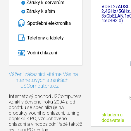
Záruky k serverům
VDSL2/ADSL r
2,4GHz/5GHz,
Záruky k sítím
3xGbELAN,1x
1xUSB3.0)
Spotřební elektronika
Telefony a tablety
Vodní chlazení
Vážení zákazníci, vítáme Vás na
internetových stránkách
JSComputers.cz
Internetový obchod JSComputers
vznikl v červenci roku 2004 a od
počátku se specializuje na
produkty vodního chlazení, tuning
skladem u
doplňků k PC, vzduchového
dodavatele
chlazení a v neposlední řadě taktéž
realizací PC sestav.