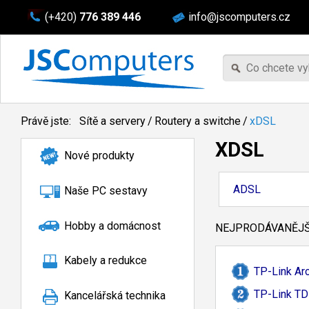
(+420)
776 389 446
info@jscomputers.cz
Právě jste:
Sítě a servery
/
Routery a switche
/
xDSL
XDSL
Nové produkty
ADSL
Naše PC sestavy
Hobby a domácnost
NEJPRODÁVANĚJŠÍ
Kabely a redukce
TP-
Link A
TP-
Link TD
Kancelářská technika