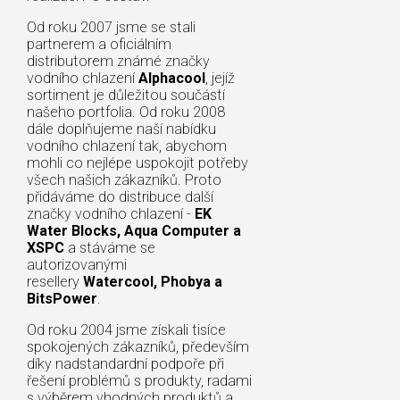
Od roku 2007 jsme se stali
partnerem a oficiálním
distributorem známé značky
vodního chlazení
Alphacool
, jejíž
sortiment je důležitou součástí
našeho portfolia. Od roku 2008
dále doplňujeme naší nabídku
vodního chlazení tak, abychom
mohli co nejlépe uspokojit potřeby
všech našich zákazníků. Proto
přidáváme do distribuce další
značky vodního chlazení -
EK
Water Blocks, Aqua Computer a
XSPC
a stáváme se
autorizovanými
resellery
Watercool, Phobya a
BitsPower
.
Od roku 2004 jsme získali tisíce
spokojených zákazníků, především
díky nadstandardní podpoře při
řešení problémů s produkty, radami
s výběrem vhodných produktů a