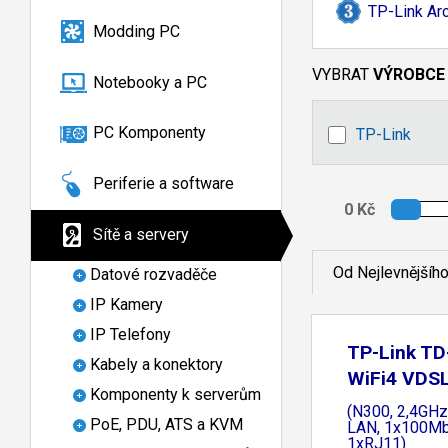
TP-
Link A
Modding PC
VYBRAT
VÝROBCE
Notebooky a PC
PC Komponenty
TP-Link
Periferie a software
Sítě a servery
Od Nejlevnějšíh
Datové rozvaděče
IP Kamery
IP Telefony
TP-Link T
Kabely a konektory
WiFi4 VDS
Komponenty k serverům
router
(N300, 2,4GH
PoE, PDU, ATS a KVM
LAN, 1x100M
1xRJ11)