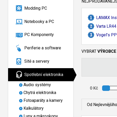
NEJPRODÁVANĚJŠÍ
Modding PC
LAMAX Inst
Notebooky a PC
Varta LR44
PC Komponenty
Vogel'
s PP
Periferie a software
VYBRAT
VÝROBCE
Sítě a servery
Spotřební elektronika
Audio systémy
Chytrá elektronika
Fotoaparáty a kamery
Od Nejlevnějšíh
Kalkulátory
Lupy a mikroskopy