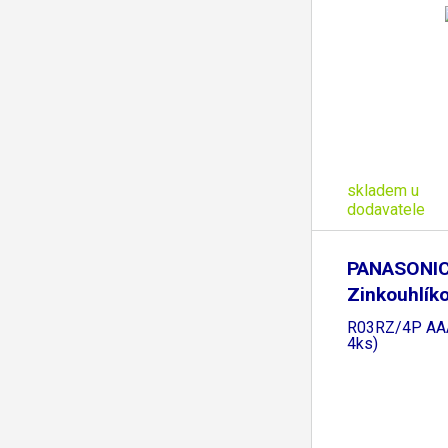
skladem u
dodavatele
PANASONI
Zinkouhlíko
Red Zinc
R03RZ/4P AAA
4ks)