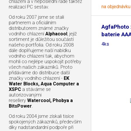
chlazení a v neposlední řadě taktéž
na objednávku
realizací PC sestav.
Od roku 2007 jsme se stali
partnerem a oficiálním
AgfaPhoto 
distributorem známé značky
vodního chlazení
Alphacool
, jejíž
baterie AAA
sortiment je důležitou součástí
4ks
našeho portfolia. Od roku 2008
dále doplňujeme naší nabídku
vodního chlazení tak, abychom
mohli co nejlépe uspokojit potřeby
všech našich zákazníků. Proto
přidáváme do distribuce další
značky vodního chlazení -
EK
Water Blocks, Aqua Computer a
XSPC
a stáváme se
autorizovanými
resellery
Watercool, Phobya a
BitsPower
.
Od roku 2004 jsme získali tisíce
spokojených zákazníků, především
díky nadstandardní podpoře při