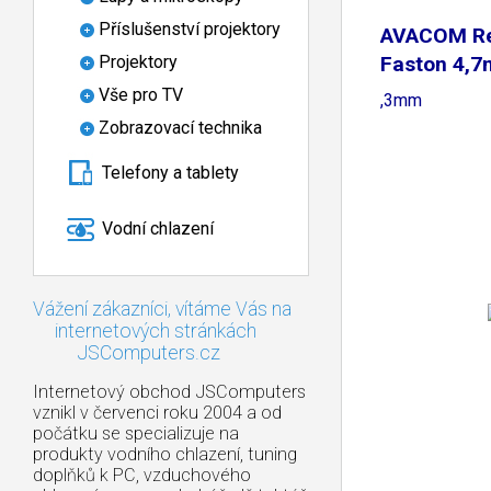
Příslušenství projektory
AVACOM R
Faston 4,
Projektory
Faston 6
Vše pro TV
,3mm
Zobrazovací technika
Telefony a tablety
Vodní chlazení
Vážení zákazníci, vítáme Vás na
internetových stránkách
JSComputers.cz
Internetový obchod JSComputers
vznikl v červenci roku 2004 a od
počátku se specializuje na
produkty vodního chlazení, tuning
doplňků k PC, vzduchového