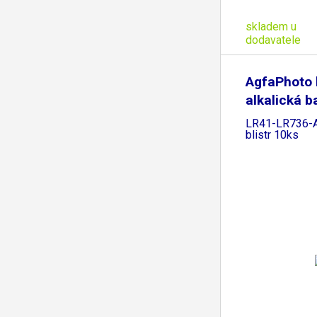
skladem u
dodavatele
AgfaPhoto 
alkalická b
LR41-LR736-A
blistr 10ks