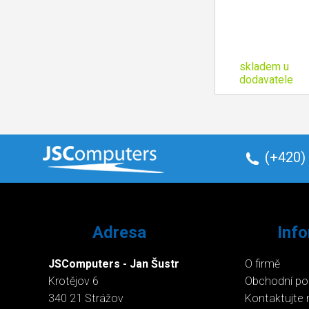
skladem u
dodavatele
(+420)
Adresa
Inf
JSComputers - Jan Šustr
O firmě
Krotějov 6
Obchodní p
340 21 Strážov
Kontaktujte 