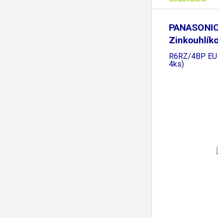
PANASONI
Zinkouhlíko
Red Zinc
R6RZ/4BP EU A
4ks)