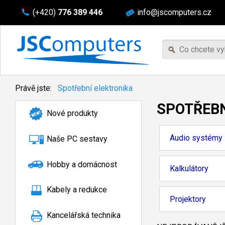
(+420)
776 389 446
info@jscomputers.cz
Právě jste:
Spotřební elektronika
SPOTŘEBN
Nové produkty
Audio systémy
Naše PC sestavy
Hobby a domácnost
Kalkulátory
Kabely a redukce
Projektory
Kancelářská technika