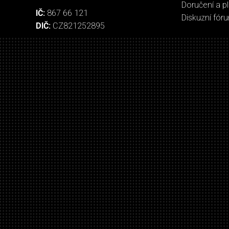
Doručení a p
IČ:
867 66 121
Diskuzní fór
DIČ:
CZ821252895