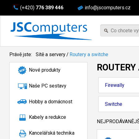
(+420)
776 389 446
info@jscomputers.cz
Právě jste:
Sítě a servery
/
Routery a switche
ROUTERY 
Nové produkty
Firewally
Naše PC sestavy
Hobby a domácnost
Switche
Kabely a redukce
NEJPRODÁVANĚJŠÍ
Kancelářská technika