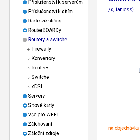
Příslušenství k serverům
(5x100Mb
/s, fanless)
Příslušenství k sítím
Rackové skříně
RouterBOARDy
Routery a switche
Firewally
Konvertory
Routery
Switche
xDSL
Servery
Síťové karty
Vše pro Wi-Fi
Zálohování
na objednávku
Záložní zdroje