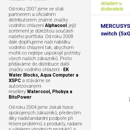
skladem u
dodavatele
Od roku 2007 jsme se stali
partnerem a oficiálním
distributorem známé značky
vodního chlazení
Alphacool
, jejíž
MERCUSYS
sortiment je důležitou součástí
switch (5xG
našeho portfolia. Od roku 2008
dále doplňujeme naší nabídku
vodního chlazení tak, abychom
mohli co nejlépe uspokojit potřeby
všech našich zákazníků. Proto
přidáváme do distribuce další
značky vodního chlazení -
EK
Water Blocks, Aqua Computer a
XSPC
a stáváme se
autorizovanými
resellery
Watercool, Phobya a
BitsPower
.
Od roku 2004 jsme získali tisíce
spokojených zákazníků, především
díky nadstandardní podpoře při
řešení problémů s produkty, radami
s výběrem vhodných produktů a