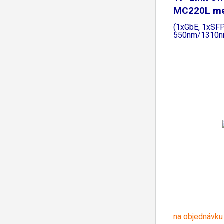
MC220L me
konvertor
(1xGbE, 1xSF
550nm/1310n
na objednávku