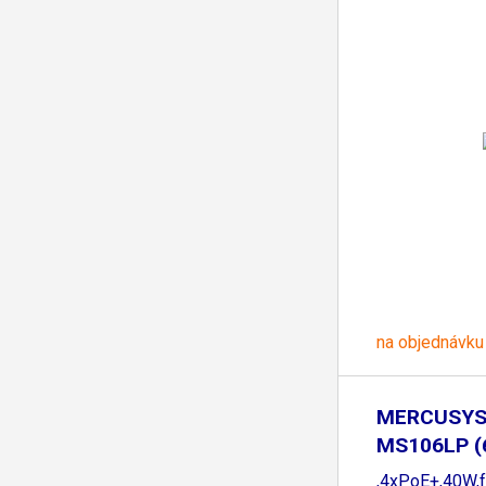
na objednávku
MERCUSYS 
MS106LP (
,4xPoE+,40W,f