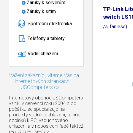
Záruky k serverům
TP-Link Li
Záruky k sítím
switch LS1
Spotřební elektronika
(8x100Mb
/s, fanless)
Telefony a tablety
Vodní chlazení
Vážení zákazníci, vítáme Vás na
internetových stránkách
JSComputers.cz
Internetový obchod JSComputers
vznikl v červenci roku 2004 a od
počátku se specializuje na
produkty vodního chlazení, tuning
doplňků k PC, vzduchového
chlazení a v neposlední řadě taktéž
realizací PC sestav.