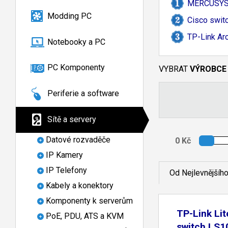
MERCUSYS 
Modding PC
Cisco swit
TP-
Link A
Notebooky a PC
PC Komponenty
VYBRAT
VÝROBCE
Periferie a software
Sítě a servery
Datové rozvaděče
IP Kamery
IP Telefony
Od Nejlevnějšíh
Kabely a konektory
Komponenty k serverům
TP-Link Li
PoE, PDU, ATS a KVM
switch LS1