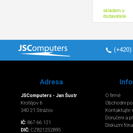
skladem u
dodavatele
(+420)
Adresa
Inf
JSComputers - Jan Šustr
O firmě
Krotějov 6
Obchodní p
340 21 Strážov
Kontaktujte 
Doručení a p
IČ:
867 66 121
Diskuzní fór
DIČ:
CZ821252895