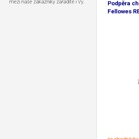
mezi naše zákazníky zařadíte i Vy.
Podpěra ch
Fellowes 