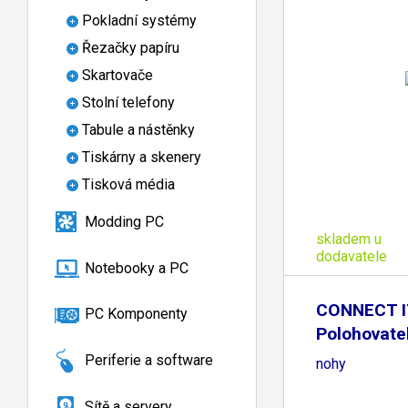
Pokladní systémy
Řezačky papíru
Skartovače
Stolní telefony
Tabule a nástěnky
Tiskárny a skenery
Tisková média
Modding PC
skladem u
dodavatele
Notebooky a PC
CONNECT I
PC Komponenty
Polohovate
pod
Periferie a software
nohy
Sítě a servery