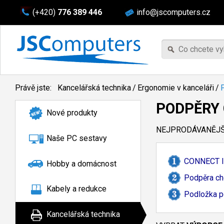
(+420)
776 389 446
info@jscomputers.cz
Právě jste:
Kancelářská technika
/
Ergonomie v kanceláři
/
PODPĚRY 
Nové produkty
NEJPRODÁVANĚJŠÍ
Naše PC sestavy
CONNECT IT
Hobby a domácnost
Podpěra ch
Kabely a redukce
Podložka 
Kancelářská technika