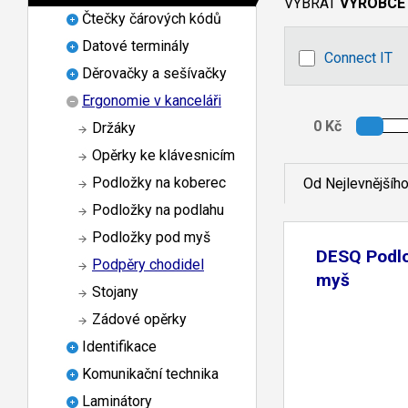
VYBRAT
VÝROBCE
Čtečky čárových kódů
Datové terminály
Connect IT
Děrovačky a sešívačky
Ergonomie v kanceláři
Držáky
Opěrky ke klávesnicím
Podložky na koberec
Od Nejlevnějšíh
Podložky na podlahu
Podložky pod myš
DESQ Podl
Podpěry chodidel
myš
Stojany
Zádové opěrky
Identifikace
Komunikační technika
Laminátory