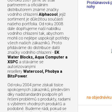
Od roku 2007 jsme se stali
Protiúnavová 
partnerem a oficiálním
nohy
distributorem známé značky
vodního chlazení
Alphacool
, jejíž
sortiment je důležitou součástí
našeho portfolia. Od roku 2008
dále doplňujeme naší nabídku
vodního chlazení tak, abychom
mohli co nejlépe uspokojit potřeby
všech našich zákazníků. Proto
přidáváme do distribuce další
značky vodního chlazení -
EK
Water Blocks, Aqua Computer a
XSPC
a stáváme se
autorizovanými
resellery
Watercool, Phobya a
BitsPower
.
Od roku 2004 jsme získali tisíce
spokojených zákazníků, především
díky nadstandardní podpoře při
na objednávku
řešení problémů s produkty, radami
s výběrem vhodných produktů a
podobně. Budeme rádi, pokud se