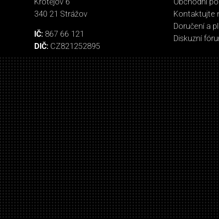
Krotějov 6
Obchodní p
340 21 Strážov
Kontaktujte 
Doručení a p
IČ:
867 66 121
Diskuzní fór
DIČ:
CZ821252895