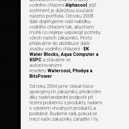
vodního chlazení
Alphacool
, jejíž
sortiment je důležitou součástí
našeho portfolia. Od roku 2008
dále doplňujeme naší nabídku
vodního chlazení tak, abychom
mohli co nejlépe uspokojit potřeby
všech našich zákazníků. Proto
přidáváme do distribuce další
značky vodního chlazení -
EK
Water Blocks, Aqua Computer a
XSPC
a stáváme se
autorizovanými
resellery
Watercool, Phobya a
BitsPower
.
Od roku 2004 jsme získali tisíce
spokojených zákazníků, především
díky nadstandardní podpoře při
řešení problémů s produkty, radami
s výběrem vhodných produktů a
podobně. Budeme rádi, pokud se
mezi naše zákazníky zařadíte i Vy.