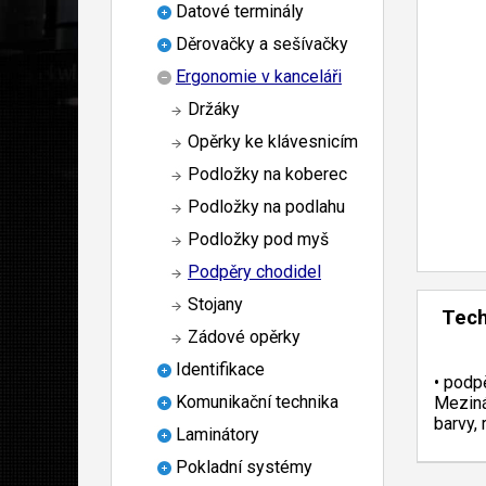
Datové terminály
Děrovačky a sešívačky
Ergonomie v kanceláři
Držáky
Opěrky ke klávesnicím
Podložky na koberec
Podložky na podlahu
Podložky pod myš
Podpěry chodidel
Stojany
Tech
Zádové opěrky
Identifikace
• podpě
Komunikační technika
Meziná
barvy,
Laminátory
Pokladní systémy