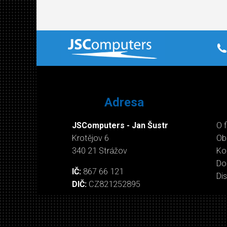
Adresa
JSComputers - Jan Šustr
O 
Krotějov 6
Ob
340 21 Strážov
Ko
Do
IČ:
867 66 121
Di
DIČ:
CZ821252895