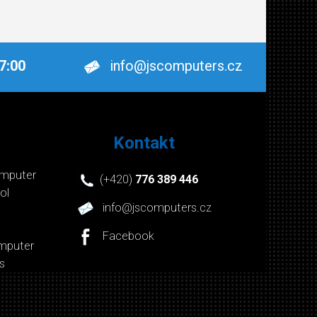
17:00
info@jscomputers.cz
Kontakt
mputer
(+420)
776 389 446
ol
info@jscomputers.cz
Facebook
mputer
s