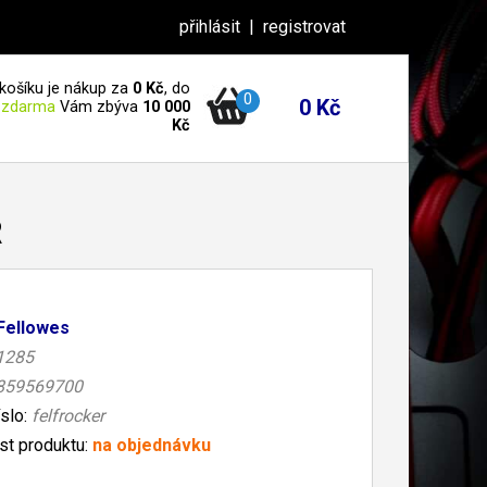
přihlásit
|
registrovat
košíku je nákup za
0 Kč
, do
0
0 Kč
 zdarma
Vám zbýva
10 000
Kč
R
Fellowes
1285
859569700
íslo:
felfrocker
t produktu:
na objednávku