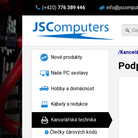
(+420)
776 389 446
info@jscomput
/Kancelá
Nové produkty
Pod
Naše PC sestavy
Hobby a domácnost
Kabely a redukce
Kancelářská technika
Čtečky čárových kódů