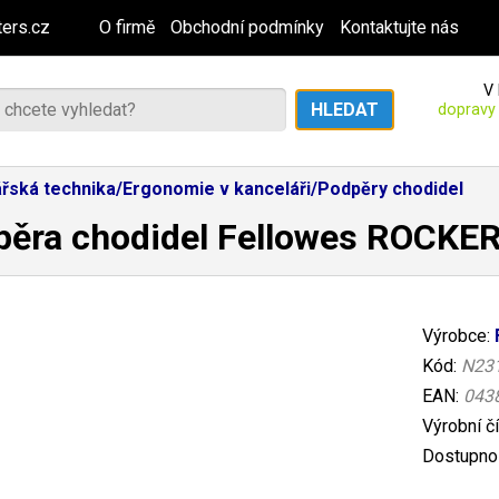
ers.cz
O firmě
Obchodní podmínky
Kontaktujte nás
V 
dopravy
řská technika/Ergonomie v kanceláři/Podpěry chodidel
pěra chodidel Fellowes ROCKE
Výrobce:
Kód:
N23
EAN:
043
Výrobní č
Dostupnos