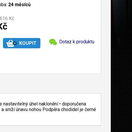
oba:
24 měsíců
616 Kč
Kč
Dotaz k produktu
le nastavitelný úhel naklonění • doporučena
 a sníží únavu nohou Podpěra chodidel je černé