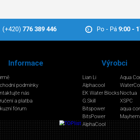
(+420)
776 389 446
Po - Pá
9:00 - 
Informace
Výrobci
firmě
Lian Li
Aqua Co
chodní podmínky
Alphacool
WaterCo
ntaktujte nás
EK Water Blocks
Noctua
ručení a platba
G.Skill
XSPC
skuzní fórum
Bitspower
aqua co
BitsPower
Mayhem
AlphaCool