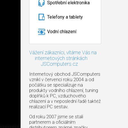
Spotřební elektronika
Telefony a tablety
Vodní chlazení
Vážení zákazníci, vítáme Vás na
internetových stránkách
JSComputers.cz
Internetový obchod JSComputers
vznikl v červenci roku 2004 a od
počátku se specializuje na
produkty vodního chlazení, tuning
doplňků k PC, vzduchového
chlazení a v neposlední řadě taktéž
realizací PC sestav.
Od roku 2007 jsme se stali
partnerem a oficiálním
distributorem známé značky