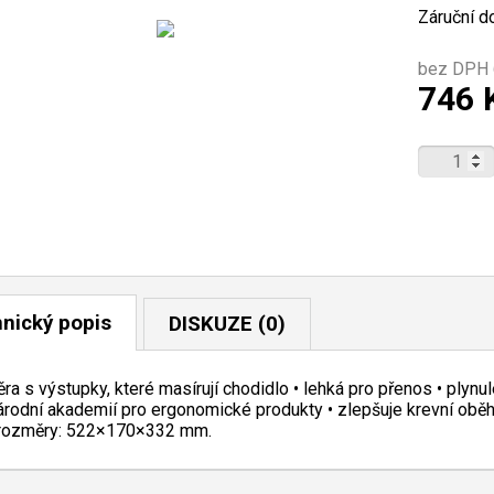
Záruční d
bez DPH 
746 
nický popis
DISKUZE (0)
ra s výstupky, které masírují chodidlo • lehká pro přenos • plynu
rodní akademií pro ergonomické produkty • zlepšuje krevní oběh
 rozměry: 522×170×332 mm.