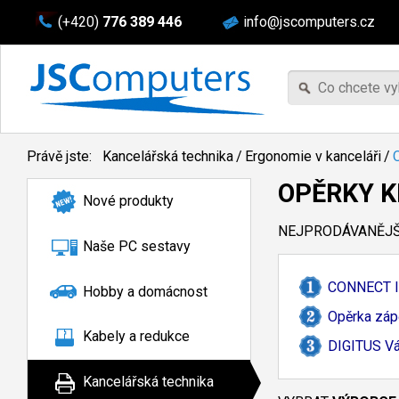
(+420)
776 389 446
info@jscomputers.cz
Právě jste:
Kancelářská technika
/
Ergonomie v kanceláři
/
OPĚRKY K
Nové produkty
NEJPRODÁVANĚJŠÍ
Naše PC sestavy
CONNECT IT
Hobby a domácnost
Opěrka zápě
Kabely a redukce
DIGITUS Vá
Kancelářská technika