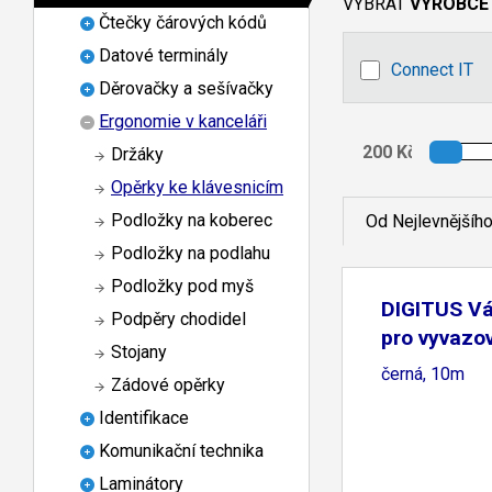
VYBRAT
VÝROBCE
Čtečky čárových kódů
Datové terminály
Connect IT
Děrovačky a sešívačky
Ergonomie v kanceláři
Držáky
Opěrky ke klávesnicím
Podložky na koberec
Od Nejlevnějšíh
Podložky na podlahu
Podložky pod myš
DIGITUS Vá
Podpěry chodidel
pro vyvazov
Stojany
černá, 10m
Zádové opěrky
Identifikace
Komunikační technika
Laminátory