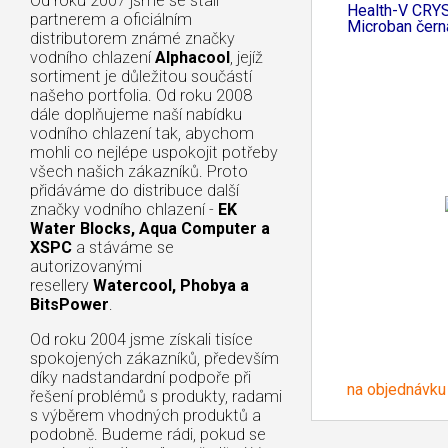
Od roku 2007 jsme se stali
Health-V CRY
partnerem a oficiálním
Microban čern
distributorem známé značky
vodního chlazení
Alphacool
, jejíž
sortiment je důležitou součástí
našeho portfolia. Od roku 2008
dále doplňujeme naší nabídku
vodního chlazení tak, abychom
mohli co nejlépe uspokojit potřeby
všech našich zákazníků. Proto
přidáváme do distribuce další
značky vodního chlazení -
EK
Water Blocks, Aqua Computer a
XSPC
a stáváme se
autorizovanými
resellery
Watercool, Phobya a
BitsPower
.
Od roku 2004 jsme získali tisíce
spokojených zákazníků, především
díky nadstandardní podpoře při
na objednávku
řešení problémů s produkty, radami
s výběrem vhodných produktů a
podobně. Budeme rádi, pokud se