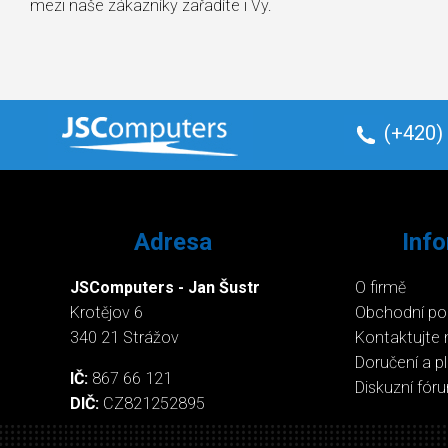
mezi naše zákazníky zařadíte i Vy.
(+420)
Adresa
Inf
JSComputers - Jan Šustr
O firmě
Krotějov 6
Obchodní p
340 21 Strážov
Kontaktujte 
Doručení a p
IČ:
867 66 121
Diskuzní fór
DIČ:
CZ821252895