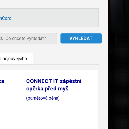
mCord
 nejnovějšího
ka
CONNECT IT zápěstní
opěrka před myš
(paměťová pěna)