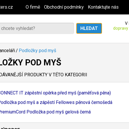
ers.cz
O firmě
Obchodní podmínky
Kontaktujte nás
V 
dopravy
anceláři
/
Podložky pod myš
LOŽKY POD MYŠ
ÁVANĚJŠÍ PRODUKTY V TÉTO KATEGORII
ONNECT IT zápěstní opěrka před myš (paměťová pěna)
odložka pod myš a zápěstí Fellowes pěnová černošedá
remiumCord Podložka pod myš gelová černá