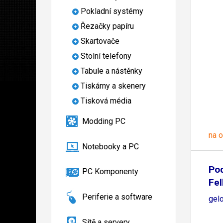
Pokladní systémy
Řezačky papíru
Skartovače
Stolní telefony
Tabule a nástěnky
Tiskárny a skenery
Tisková média
Modding PC
na 
Notebooky a PC
Pod
PC Komponenty
Fe
Periferie a software
gel
Sítě a servery