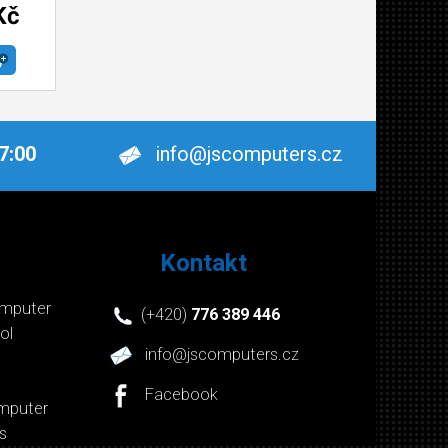
Kč
17:00
info@jscomputers.cz
Kontakt
mputer
(+420)
776 389 446
ol
info@jscomputers.cz
Facebook
mputer
s