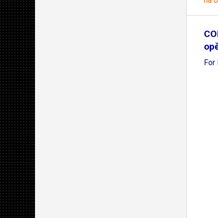
na 
CO
op
For 