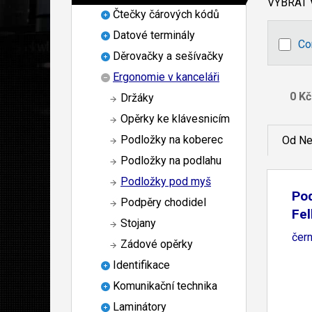
VYBRAT
Čtečky čárových kódů
Datové terminály
Co
Děrovačky a sešívačky
Ergonomie v kanceláři
Držáky
Opěrky ke klávesnicím
Podložky na koberec
Od Ne
Podložky na podlahu
Podložky pod myš
Po
Podpěry chodidel
Fe
Stojany
čer
Zádové opěrky
Identifikace
Komunikační technika
Laminátory