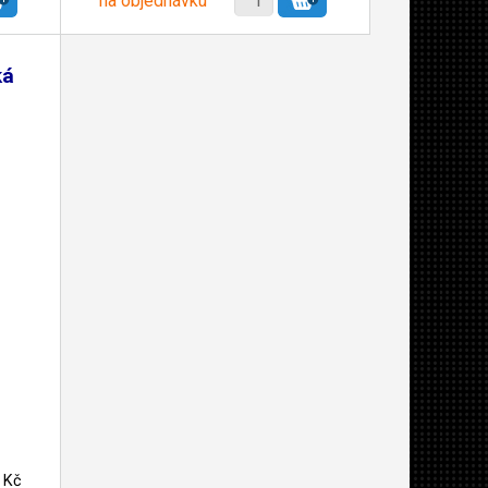
na objednávku
ká
 Kč