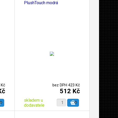
PlushTouch modrá
 Kč
bez DPH 423 Kč
Kč
512 Kč
skladem u
dodavatele