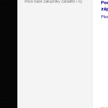
mezi naše zákazníky zařadíte i Vy.
Po
záp
Plu