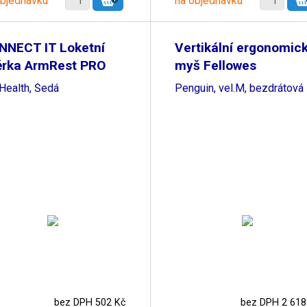
objednávku
na objednávku
NNECT IT Loketní
Vertikální ergonomic
ěrka ArmRest PRO
myš Fellowes
Health, Šedá
Penguin, vel.M, bezdrátová
bez DPH 502 Kč
bez DPH 2 618