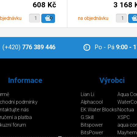
608 Kč
3 168 
objednávku
na objednávku
(+420)
776 389 446
Po - Pá
9:00 - 
Informace
Výrobci
firmě
Lian Li
Aqua Co
chodní podmínky
Alphacool
WaterCo
ntaktujte nás
EK Water Blocks
Noctua
ručení a platba
G.Skill
XSPC
skuzní fórum
Bitspower
aqua co
BitsPower
Mayhem