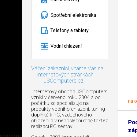
Spotřební elektronika
Telefony a tablety
Vodní chlazení
Vážení zákazníci, vítáme Vás na
internetových stránkách
JSComputers.cz
Internetový obchod JSComputers
vznikl v červenci roku 2004 a od
na 
počátku se specializuje na
produkty vodního chlazení, tuning
doplňků k PC, vzduchového
chlazení a v neposlední řadě taktéž
Po
realizací PC sestav.
záp