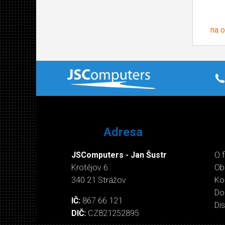
na 
Adresa
JSComputers - Jan Šustr
O 
Krotějov 6
Ob
340 21 Strážov
Ko
Do
IČ:
867 66 121
Di
DIČ:
CZ821252895