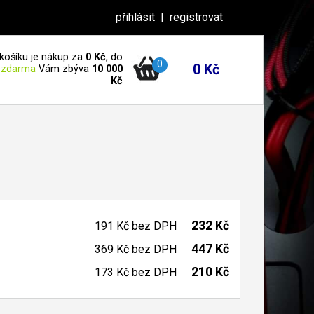
přihlásit
|
registrovat
košíku je nákup za
0 Kč
, do
0
0 Kč
 zdarma
Vám zbýva
10 000
Kč
232 Kč
191 Kč
bez DPH
447 Kč
369 Kč
bez DPH
210 Kč
173 Kč
bez DPH