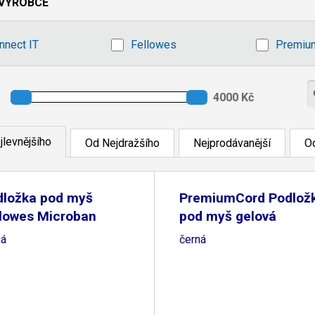
VÝROBCE
nnect IT
Fellowes
Premiu
jlevnějšího
Od Nejdražšího
Nejprodávanější
Od
dložka pod myš
PremiumCord Podlož
llowes Microban
pod myš gelová
ná
černá