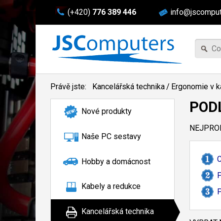
(+420)
776 389 446
info@jscomput
Právě jste:
Kancelářská technika
/
Ergonomie v k
POD
Nové produkty
NEJPROD
Naše PC sestavy
C
Hobby a domácnost
P
Kabely a redukce
P
Kancelářská technika