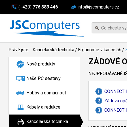
(+420)
776 389 446
info@jscomputers.cz
Právě jste:
Kancelářská technika
/
Ergonomie v kanceláři
/
ZÁDOVÉ 
Nové produkty
NEJPRODÁVANĚJŠÍ
Naše PC sestavy
CONNECT IT
Hobby a domácnost
Zádová opě
Kabely a redukce
CONNECT IT
Kancelářská technika