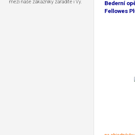
mezi naše zákazníky zařadíte i Vy.
Bederní op
Fellowes P