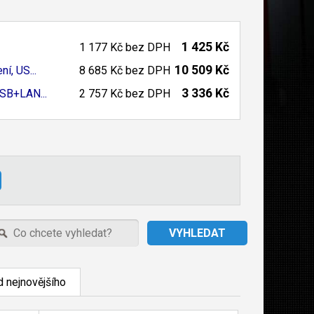
1 425 Kč
1 177 Kč
bez DPH
10 509 Kč
, US...
8 685 Kč
bez DPH
3 336 Kč
SB+
LAN...
2 757 Kč
bez DPH
 nejnovějšího