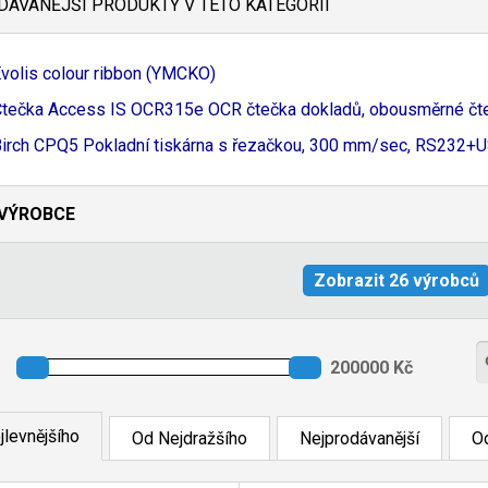
ÁVANĚJŠÍ PRODUKTY V TÉTO KATEGORII
volis colour ribbon (YMCKO)
tečka Access IS OCR315e OCR čtečka dokladů, obousměrné čtení
irch CPQ5 Pokladní tiskárna s řezačkou, 300 mm/
sec, RS232+
U
VÝROBCE
jlevnějšího
Od Nejdražšího
Nejprodávanější
Od