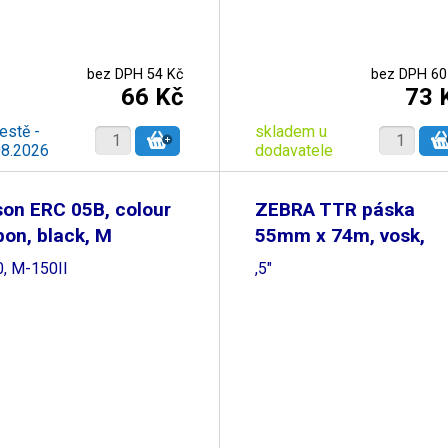
bez DPH 54 Kč
bez DPH 60
66 Kč
73 
estě -
skladem u
08.2026
dodavatele
on ERC 05B, colour
ZEBRA TTR páska
bon, black, M
55mm x 74m, vosk,
OUT, 0
0, M-150II
,5"