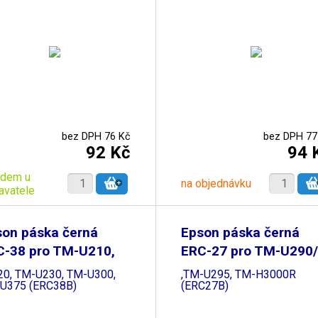
bez DPH 76 Kč
bez DPH 77
92 Kč
94 
adem u
na objednávku
avatele
son páska černá
Epson páska černá
C-38 pro TM-U210,
ERC-27 pro TM-U290/
M
20, TM-U230, TM-U300,
,TM-U295, TM-H3000R
U375 (ERC38B)
(ERC27B)