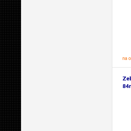
na 
Ze
84