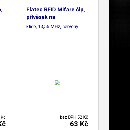
p,
Elatec RFID Mifare čip,
přívěsek na
klíče, 13,56 MHz, červený
 Kč
bez DPH 52 Kč
Kč
63 Kč