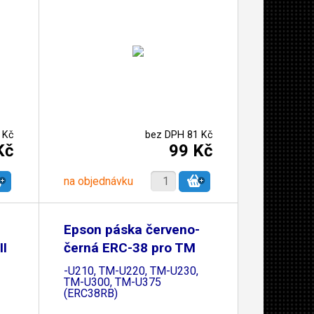
 Kč
bez DPH 81 Kč
Kč
99 Kč
na objednávku
Epson páska červeno-
II
černá ERC-38 pro TM
-U210, TM-U220, TM-U230,
TM-U300, TM-U375
(ERC38RB)