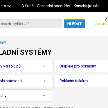
ers.cz
O firmě
Obchodní podmínky
Kontaktujte nás
V 
dopravy
témy
LADNÍ SYSTÉMY
y karet/čipů
Displeje pro pokladny
ola hotovosti
Pokladní tiskárny
adny