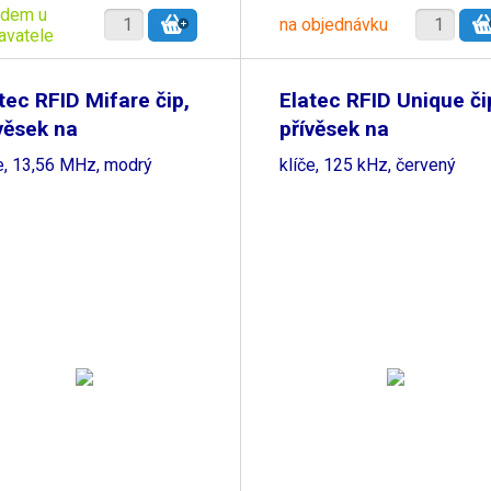
adem u
na objednávku
avatele
tec RFID Mifare čip,
Elatec RFID Unique či
věsek na
přívěsek na
če, 13,56 MHz, modrý
klíče, 125 kHz, červený