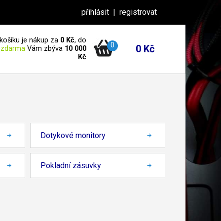
přihlásit
|
registrovat
košíku je nákup za
0 Kč
, do
0
0 Kč
 zdarma
Vám zbýva
10 000
Kč
Dotykové monitory
Pokladní zásuvky