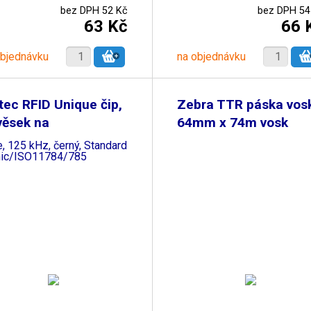
bez DPH 52 Kč
bez DPH 54
63 Kč
66 
objednávku
na objednávku
tec RFID Unique čip,
Zebra TTR páska vos
věsek na
64mm x 74m vosk
e, 125 kHz, černý, Standard
ic/ISO11784/785