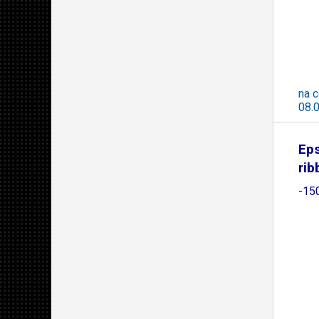
na c
08.
Eps
rib
-15