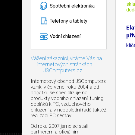
skl
Spotřební elektronika
dod
Telefony a tablety
Ela
pří
Vodní chlazení
klí
Vážení zákazníci, vítáme Vás na
internetových stránkách
JSComputers.cz
Internetový obchod JSComputers
vznikl v červenci roku 2004 a od
počátku se specializuje na
produkty vodního chlazení, tuning
doplňků k PC, vzduchového
chlazení a v neposlední řadě taktéž
realizací PC sestav.
Od roku 2007 jsme se stali
partnerem a oficiálním