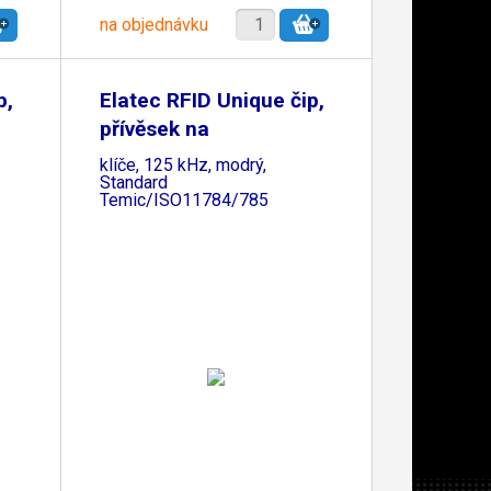
na objednávku
p,
Elatec RFID Unique čip,
přívěsek na
klíče, 125 kHz, modrý,
Standard
Temic/ISO11784/785