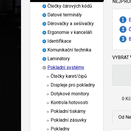
NEJPROD
Čtečky čárových kódů
Datové terminály
E
Děrovačky a sešívačky
Č
Ergonomie v kanceláři
B
Identifikace
Komunikační technika
VYBRAT
Laminátory
Pokladní systémy
Čtečky karet/čipů
Displeje pro pokladny
Dotykové monitory
Kontrola hotovosti
Pokladní tiskárny
Od Ne
Pokladní zásuvky
Pokladny