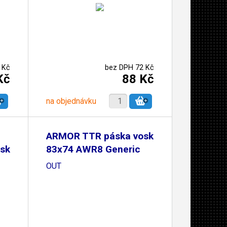
 Kč
bez DPH 72 Kč
Kč
88 Kč
na objednávku
ARMOR TTR páska vosk
sk
83x74 AWR8 Generic
OUT