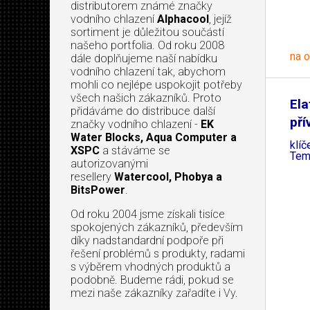
distributorem známé značky
vodního chlazení
Alphacool
, jejíž
sortiment je důležitou součástí
našeho portfolia. Od roku 2008
na 
dále doplňujeme naší nabídku
vodního chlazení tak, abychom
mohli co nejlépe uspokojit potřeby
všech našich zákazníků. Proto
Ela
přidáváme do distribuce další
pří
značky vodního chlazení -
EK
Water Blocks, Aqua Computer a
klíč
XSPC
a stáváme se
Tem
autorizovanými
resellery
Watercool, Phobya a
BitsPower
.
Od roku 2004 jsme získali tisíce
spokojených zákazníků, především
díky nadstandardní podpoře při
řešení problémů s produkty, radami
s výběrem vhodných produktů a
podobně. Budeme rádi, pokud se
mezi naše zákazníky zařadíte i Vy.