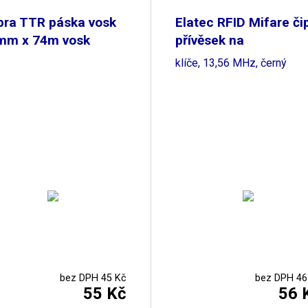
bra TTR páska vosk
Elatec RFID Mifare či
mm x 74m vosk
přívěsek na
klíče, 13,56 MHz, černý
bez DPH 45 Kč
bez DPH 46
55 Kč
56 