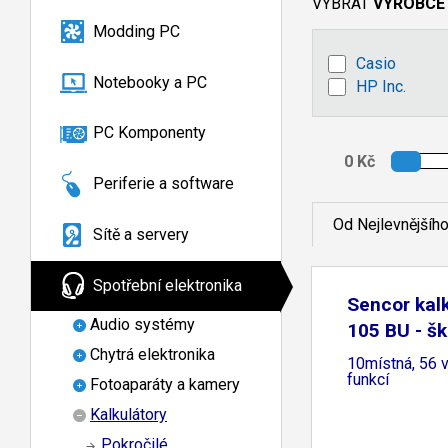
VYBRAT
VÝROBCE
Modding PC
Casio
Notebooky a PC
HP Inc.
PC Komponenty
Periferie a software
Od Nejlevnějšíh
Sítě a servery
Spotřební elektronika
Sencor kal
Audio systémy
105 BU - šk
Chytrá elektronika
10místná, 56 
funkcí
Fotoaparáty a kamery
Kalkulátory
Pokročilé