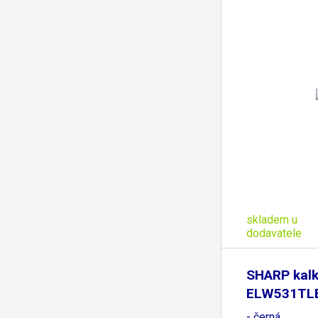
skladem u
dodavatele
SHARP kalk
ELW531TLBB
- černá