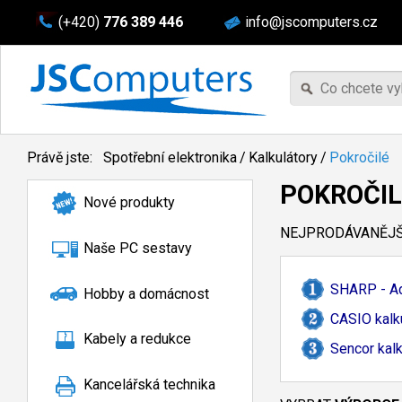
(+420)
776 389 446
info@jscomputers.cz
Právě jste:
Spotřební elektronika
/
Kalkulátory
/
Pokročilé
POKROČIL
Nové produkty
NEJPRODÁVANĚJŠÍ
Naše PC sestavy
SHARP - Ad
Hobby a domácnost
CASIO kalku
Kabely a redukce
Sencor kalk
Kancelářská technika