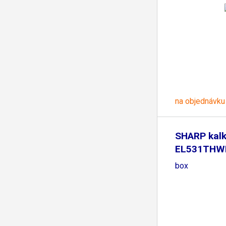
na objednávku
SHARP kalk
EL531THWH 
box