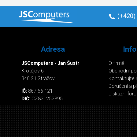
(+420)
Adresa
Inf
JSComputers - Jan Šustr
O firmě
Krotějov 6
Obchodní p
340 21 Strážov
Kontaktujte 
Doručení a p
IČ:
867 66 121
Diskuzní fór
DIČ:
CZ821252895