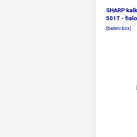
SHARP kalk
501T - fial
(balení box)