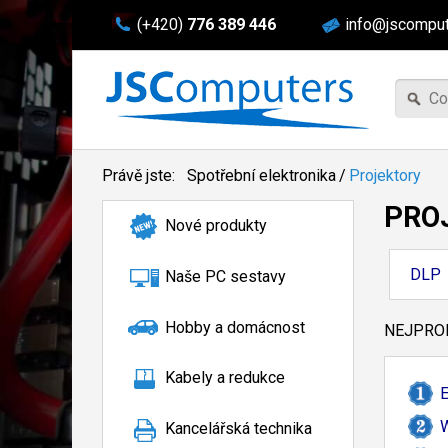
(+420)
776 389 446
info@jscomput
Právě jste:
Spotřební elektronika
/
Projektory
PRO
Nové produkty
DLP
Naše PC sestavy
Hobby a domácnost
NEJPROD
Kabely a redukce
E
W
Kancelářská technika