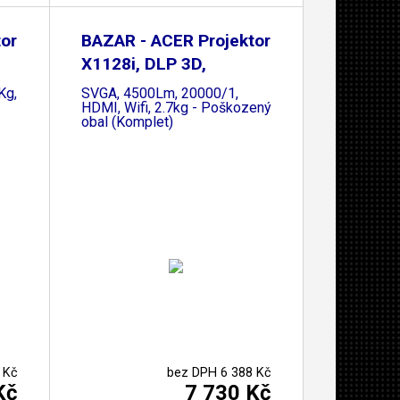
or
BAZAR - ACER Projektor
X1128i, DLP 3D,
8Kg,EURO
SVGA, 4500Lm, 20000/1,
HDMI, Wifi, 2.7kg - Poškozený
obal (Komplet)
 Kč
bez DPH 6 388 Kč
Kč
7 730 Kč