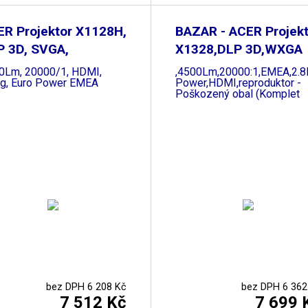
ER Projektor X1128H,
BAZAR - ACER Projekt
P 3D, SVGA,
X1328,DLP 3D,WXGA
0Lm, 20000/1, HDMI,
,4500Lm,20000:1,EMEA,2.
kg, Euro Power EMEA
Power,HDMI,reproduktor -
Poškozený obal (Komplet
bez DPH 6 208 Kč
bez DPH 6 362
7 512 Kč
7 699 