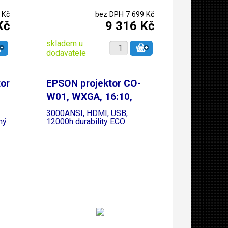
 Kč
bez DPH 7 699 Kč
Kč
9 316 Kč
skladem u
dodavatele
or
EPSON projektor CO-
W01, WXGA, 16:10,
3000ANSI, HDMI, USB,
ný
12000h durability ECO