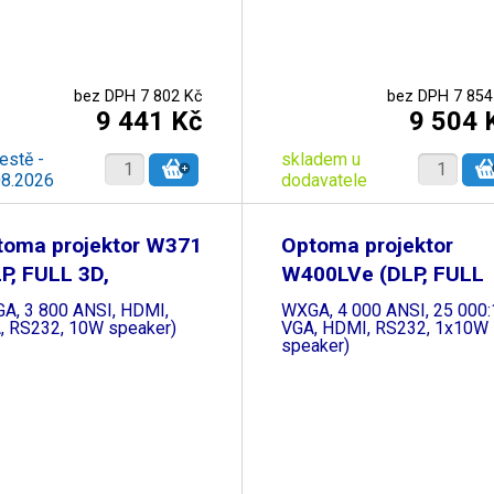
bez DPH 7 802 Kč
bez DPH 7 854
9 441 Kč
9 504 
estě -
skladem u
08.2026
dodavatele
toma projektor W371
Optoma projektor
P, FULL 3D,
W400LVe (DLP, FULL
3D,
A, 3 800 ANSI, HDMI,
WXGA, 4 000 ANSI, 25 000:
, RS232, 10W speaker)
VGA, HDMI, RS232, 1x10W
speaker)