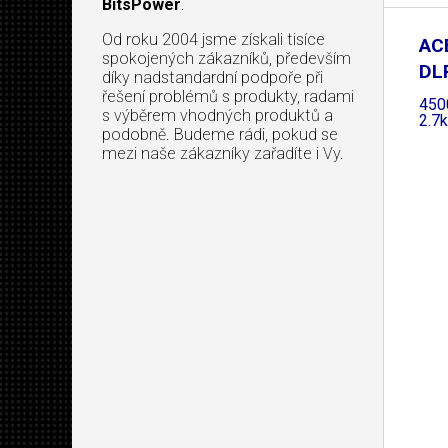
BitsPower
.
Od roku 2004 jsme získali tisíce
AC
spokojených zákazníků, především
DL
díky nadstandardní podpoře při
řešení problémů s produkty, radami
450
s výběrem vhodných produktů a
2.7
podobně. Budeme rádi, pokud se
mezi naše zákazníky zařadíte i Vy.