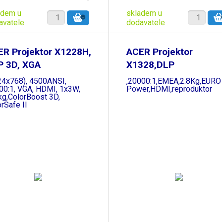
adem u
skladem u
avatele
dodavatele
ER Projektor X1228H,
ACER Projektor
P 3D, XGA
X1328,DLP
3D,WXGA,4500Lm
24x768), 4500ANSI,
,20000:1,EMEA,2.8Kg,EURO
00:1, VGA, HDMI, 1x3W,
Power,HDMI,reproduktor
kg,ColorBoost 3D,
rSafe II