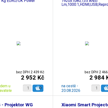
2 Kg EURO/UK Power
1920x1080,135 ANSI
Lm,1000:1,HDMI,USB,Repro,
bez DPH 2 439 Kč
bez DPH 2 466
2 952 Kč
2 984 
adem u
na cestě -
avatele
20.08.2026
 - Projektor WG
Xiaomi Smart Project