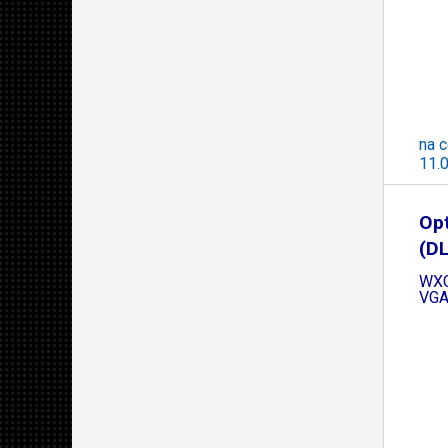
na c
11.
Op
(DL
WXG
VGA