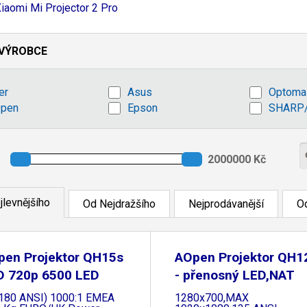
iaomi Mi Projector 2 Pro
VÝROBCE
er
Asus
Optoma
pen
Epson
SHARP
jlevnějšího
Od Nejdražšího
Nejprodávanější
Od
pen Projektor QH15s
AOpen Projektor QH1
D 720p 6500 LED
- přenosný LED,NAT
(180 ANSI) 1000:1 EMEA
1280x700,MAX