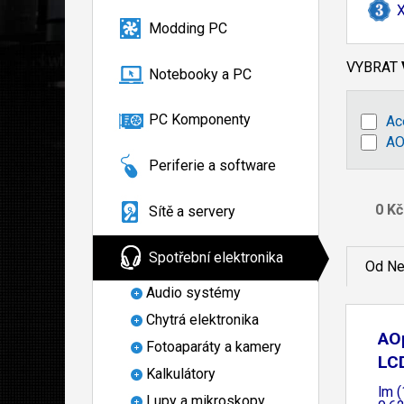
X
Modding PC
VYBRAT
Notebooky a PC
PC Komponenty
Ac
AO
Periferie a software
Sítě a servery
Spotřební elektronika
Od Ne
Audio systémy
Chytrá elektronika
AO
Fotoaparáty a kamery
LC
Kalkulátory
lm 
Lupy a mikroskopy