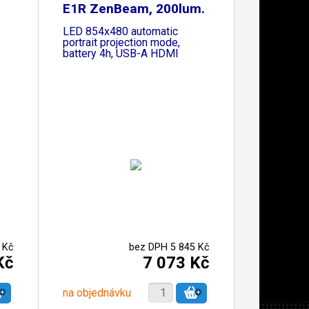
E1R ZenBeam, 200lum.
LED 854x480 automatic
portrait projection mode,
battery 4h, USB-A HDMI
 Kč
bez DPH 5 845 Kč
Kč
7 073 Kč
na objednávku