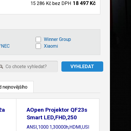
18 497 Kč
15 286 Kč
bez DPH
Winner Group
/NEC
Xiaomi
 nejnovějšího
2a
AOpen Projektor QF23s
Smart LED,FHD,250
ANSI,1000:1,30000h,HDMI,USB,Repro,Wifi,Yellow