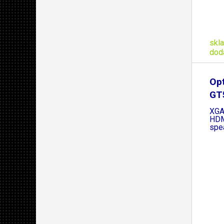
skl
dod
Op
GT
3D,
XGA
HDM
spe