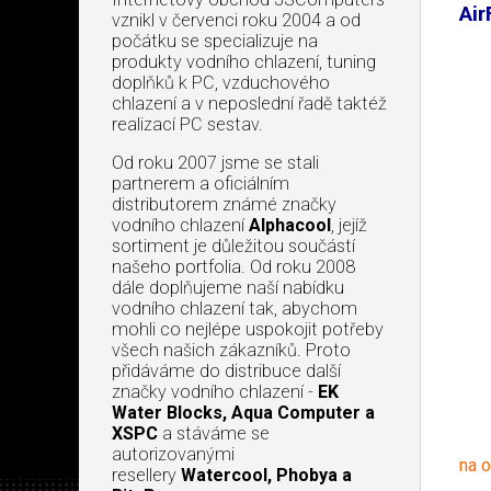
Air
vznikl v červenci roku 2004 a od
počátku se specializuje na
produkty vodního chlazení, tuning
doplňků k PC, vzduchového
chlazení a v neposlední řadě taktéž
realizací PC sestav.
Od roku 2007 jsme se stali
partnerem a oficiálním
distributorem známé značky
vodního chlazení
Alphacool
, jejíž
sortiment je důležitou součástí
našeho portfolia. Od roku 2008
dále doplňujeme naší nabídku
vodního chlazení tak, abychom
mohli co nejlépe uspokojit potřeby
všech našich zákazníků. Proto
přidáváme do distribuce další
značky vodního chlazení -
EK
Water Blocks, Aqua Computer a
XSPC
a stáváme se
autorizovanými
na 
resellery
Watercool, Phobya a