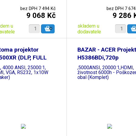
bez DPH 7 494 Kč
bez DPH 7 674
9 068 Kč
9 286 
adem u
skladem u
avatele
dodavatele
toma projektor
BAZAR - ACER Projekt
500XR (DLP, FULL
H5386BDi,720p
, 4000 ANSI, 25000:1,
,5000ANSI, 20000:1,HDMI,
I, VGA, RS232, 1x10W
životnost 6000h - Poškoze
aker)
obal (Komplet)