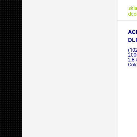
skl
dod
AC
DL
(10
200
2.8 
Colo