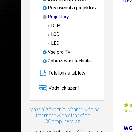
0.6
Příslušenství projektory
Projektory
DLP
LCD
LED
Vše pro TV
Zobrazovací technika
Telefony a tablety
Vodní chlazení
skl
Vážení zákazníci, vítáme Vás na
dod
internetových stránkách
JSComputers.cz
WG
Internetový obchod JSComputers