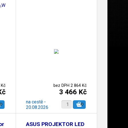
Wifi,BT,Audio,30000h
 Kč
bez DPH 2 864 Kč
Kč
3 466 Kč
na cestě -
20.08.2026
or
ASUS PROJEKTOR LED