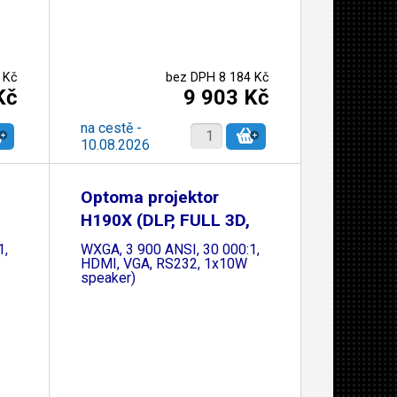
 Kč
bez DPH 8 184 Kč
Kč
9 903 Kč
na cestě -
10.08.2026
Optoma projektor
H190X (DLP, FULL 3D,
1,
WXGA, 3 900 ANSI, 30 000:1,
HDMI, VGA, RS232, 1x10W
speaker)