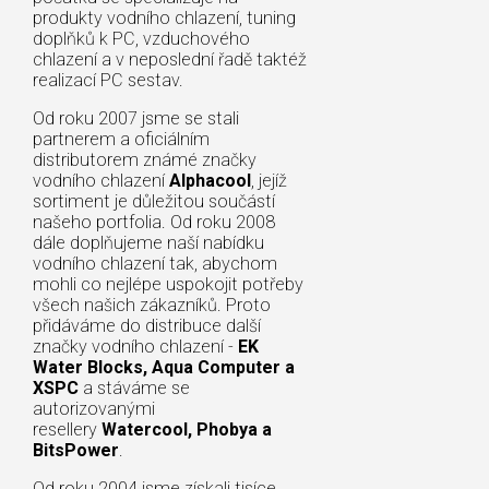
produkty vodního chlazení, tuning
doplňků k PC, vzduchového
chlazení a v neposlední řadě taktéž
realizací PC sestav.
Od roku 2007 jsme se stali
partnerem a oficiálním
distributorem známé značky
vodního chlazení
Alphacool
, jejíž
sortiment je důležitou součástí
našeho portfolia. Od roku 2008
dále doplňujeme naší nabídku
vodního chlazení tak, abychom
mohli co nejlépe uspokojit potřeby
všech našich zákazníků. Proto
přidáváme do distribuce další
značky vodního chlazení -
EK
Water Blocks, Aqua Computer a
XSPC
a stáváme se
autorizovanými
resellery
Watercool, Phobya a
BitsPower
.
Od roku 2004 jsme získali tisíce