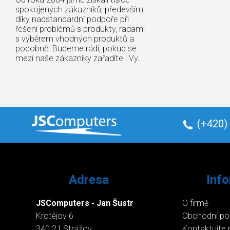
spokojených zákazníků, především
díky nadstandardní podpoře při
řešení problémů s produkty, radami
s výběrem vhodných produktů a
podobně. Budeme rádi, pokud se
mezi naše zákazníky zařadíte i Vy.
(+420)
Adresa
Inf
JSComputers - Jan Šustr
O firmě
Krotějov 6
Obchodní p
340 21 Strážov
Kontaktujte 