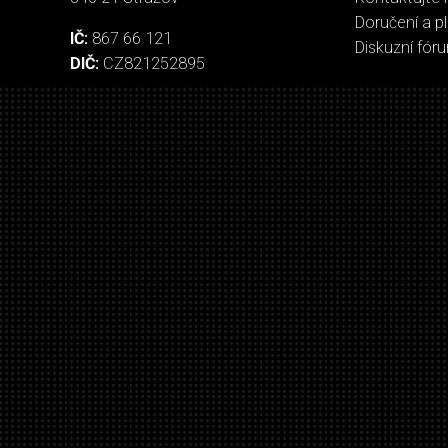
Doručení a p
IČ:
867 66 121
Diskuzní fór
DIČ:
CZ821252895