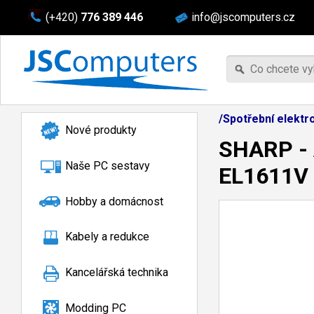
(+420)
776 389 446
info@jscomputers.cz
/Spotřební elektr
Nové produkty
SHARP - 
Naše PC sestavy
EL1611V
Hobby a domácnost
Kabely a redukce
Kancelářská technika
Modding PC