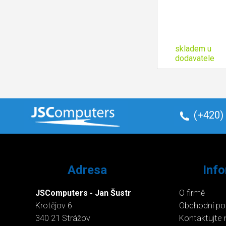
skladem u
dodavatele
(+420)
Adresa
Inf
JSComputers - Jan Šustr
O firmě
Krotějov 6
Obchodní p
340 21 Strážov
Kontaktujte 