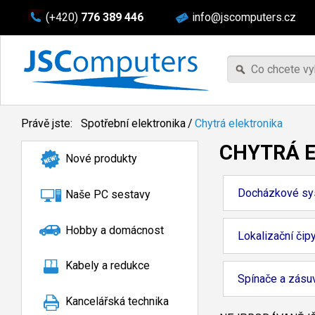
(+420)
776 389 446
info@jscomputers.cz
Právě jste:
Spotřební elektronika
/
Chytrá elektronika
CHYTRÁ 
Nové produkty
Docházkové sy
Naše PC sestavy
Hobby a domácnost
Lokalizační čip
Kabely a redukce
Spínače a zásu
Kancelářská technika