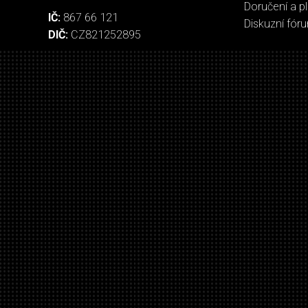
Doručení a p
IČ:
867 66 121
Diskuzní fór
DIČ:
CZ821252895