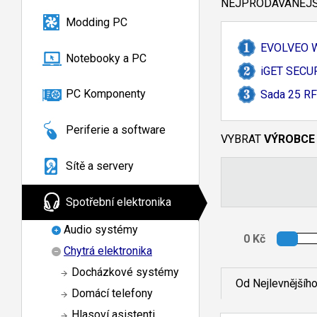
NEJPRODÁVANĚJŠÍ
Modding PC
EVOLVEO Wi
Notebooky a PC
iGET SECURI
PC Komponenty
Sada 25 RF
Periferie a software
VYBRAT
VÝROBCE
Sítě a servery
Spotřební elektronika
Audio systémy
Chytrá elektronika
Docházkové systémy
Od Nejlevnějšíh
Domácí telefony
Hlasoví asistenti