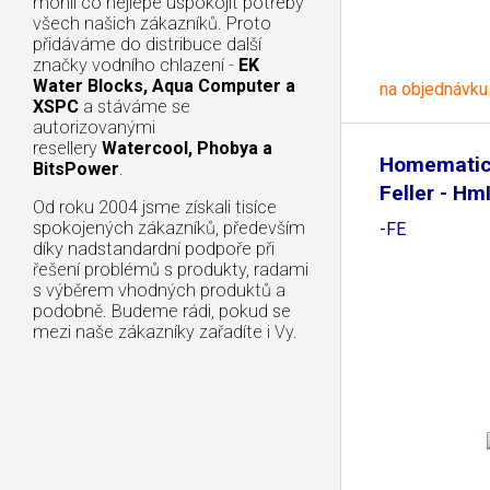
mohli co nejlépe uspokojit potřeby
všech našich zákazníků. Proto
přidáváme do distribuce další
značky vodního chlazení -
EK
Water Blocks, Aqua Computer a
na objednávku
XSPC
a stáváme se
autorizovanými
resellery
Watercool, Phobya a
Homematic 
BitsPower
.
Feller - H
Od roku 2004 jsme získali tisíce
spokojených zákazníků, především
-FE
díky nadstandardní podpoře při
řešení problémů s produkty, radami
s výběrem vhodných produktů a
podobně. Budeme rádi, pokud se
mezi naše zákazníky zařadíte i Vy.