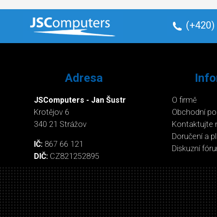
(+420)
Adresa
Inf
JSComputers - Jan Šustr
O firmě
Krotějov 6
Obchodní p
340 21 Strážov
Kontaktujte 
Doručení a p
IČ:
867 66 121
Diskuzní fór
DIČ:
CZ821252895