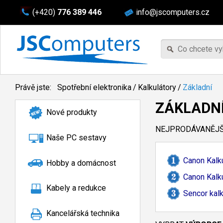
(+420)
776 389 446
info@jscomputers.cz
Právě jste:
Spotřební elektronika
/
Kalkulátory
/
Základní
ZÁKLADN
Nové produkty
NEJPRODÁVANĚJŠÍ
Naše PC sestavy
Canon Kalk
Hobby a domácnost
Canon Kalk
Kabely a redukce
Sencor kal
Kancelářská technika