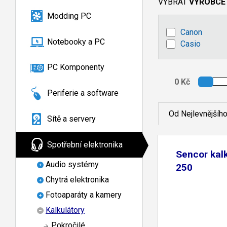
VYBRAT
VÝROBCE
Modding PC
Canon
Notebooky a PC
Casio
PC Komponenty
Periferie a software
Od Nejlevnějšíh
Sítě a servery
Spotřební elektronika
Sencor kal
Audio systémy
250
Chytrá elektronika
Fotoaparáty a kamery
Kalkulátory
Pokročilé