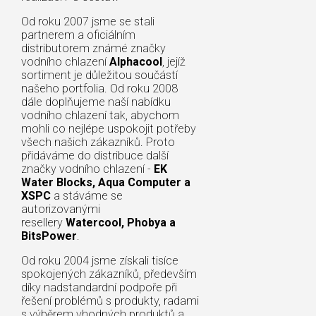
Od roku 2007 jsme se stali
partnerem a oficiálním
distributorem známé značky
vodního chlazení
Alphacool
, jejíž
sortiment je důležitou součástí
našeho portfolia. Od roku 2008
dále doplňujeme naší nabídku
vodního chlazení tak, abychom
mohli co nejlépe uspokojit potřeby
všech našich zákazníků. Proto
přidáváme do distribuce další
značky vodního chlazení -
EK
Water Blocks, Aqua Computer a
XSPC
a stáváme se
autorizovanými
resellery
Watercool, Phobya a
BitsPower
.
Od roku 2004 jsme získali tisíce
spokojených zákazníků, především
díky nadstandardní podpoře při
řešení problémů s produkty, radami
s výběrem vhodných produktů a