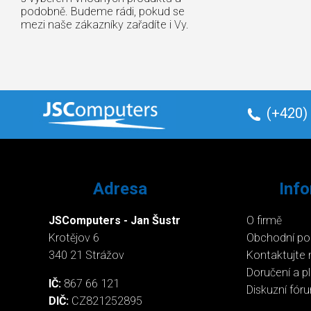
podobně. Budeme rádi, pokud se
mezi naše zákazníky zařadíte i Vy.
(+420)
Adresa
Inf
JSComputers - Jan Šustr
O firmě
Krotějov 6
Obchodní p
340 21 Strážov
Kontaktujte 
Doručení a p
IČ:
867 66 121
Diskuzní fór
DIČ:
CZ821252895