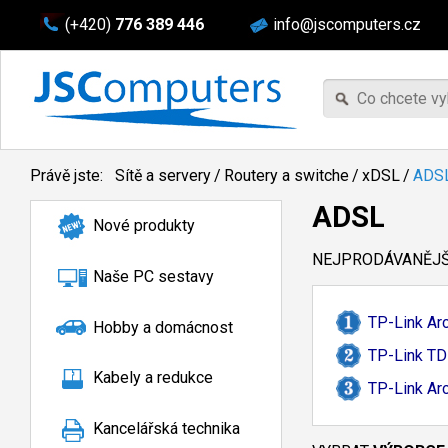
(+420)
776 389 446
info@jscomputers.cz
Právě jste:
Sítě a servery
/
Routery a switche
/
xDSL
/
ADS
ADSL
Nové produkty
NEJPRODÁVANĚJŠÍ
Naše PC sestavy
TP-
Link A
Hobby a domácnost
TP-
Link TD
Kabely a redukce
TP-
Link A
Kancelářská technika