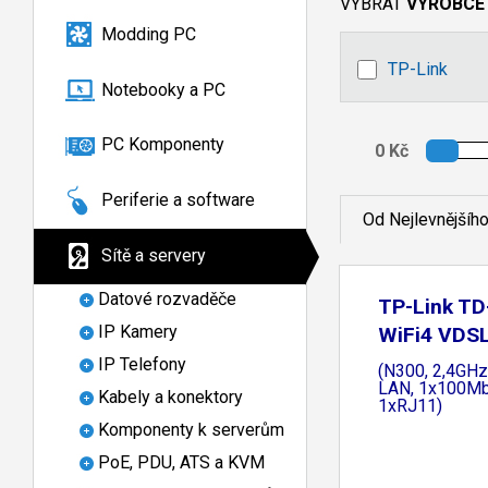
VYBRAT
VÝROBCE
Modding PC
TP-Link
Notebooky a PC
PC Komponenty
Periferie a software
Od Nejlevnějšíh
Sítě a servery
Datové rozvaděče
TP-Link T
IP Kamery
WiFi4 VDS
router
IP Telefony
(N300, 2,4GH
LAN, 1x100M
Kabely a konektory
1xRJ11)
Komponenty k serverům
PoE, PDU, ATS a KVM