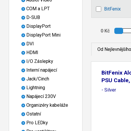
COM a LPT
BitFenix
D-SUB
DisplayPort
DisplayPort Mini
DVI
Od Nejlevnějšíh
HDMI
I/O Záslepky
Interní napájecí
BitFenix A
Jack/Cinch
PSU Cable,
Lightning
- Silver
Napájecí 230V
Organizéry kabeláže
Ostatní
Pro LEDky