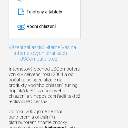
Telefony a tablety
Vodní chlazení
Vážení zákazníci, vítáme Vás na
internetových stránkách
JSComputers.cz
Internetový obchod JSComputers
vznikl v červenci roku 2004 a od
počátku se specializuje na
produkty vodního chlazení, tuning
doplňků k PC, vzduchového
chlazení a v neposlední řadě taktéž
realizací PC sestav.
Od roku 2007 jsme se stali
partnerem a oficiálním
distributorem známé značky
vodního chlazení
Alphacool
, jejíž