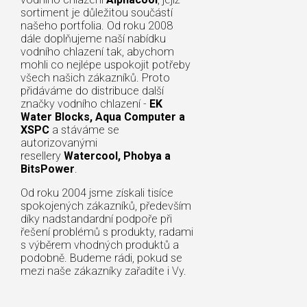
sortiment je důležitou součástí
našeho portfolia. Od roku 2008
dále doplňujeme naší nabídku
vodního chlazení tak, abychom
mohli co nejlépe uspokojit potřeby
všech našich zákazníků. Proto
přidáváme do distribuce další
značky vodního chlazení -
EK
Water Blocks, Aqua Computer a
XSPC
a stáváme se
autorizovanými
resellery
Watercool, Phobya a
BitsPower
.
Od roku 2004 jsme získali tisíce
spokojených zákazníků, především
díky nadstandardní podpoře při
řešení problémů s produkty, radami
s výběrem vhodných produktů a
podobně. Budeme rádi, pokud se
mezi naše zákazníky zařadíte i Vy.