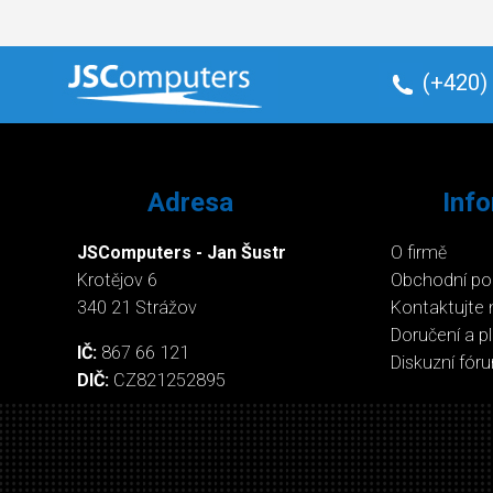
(+420)
Adresa
Inf
JSComputers - Jan Šustr
O firmě
Krotějov 6
Obchodní p
340 21 Strážov
Kontaktujte 
Doručení a p
IČ:
867 66 121
Diskuzní fór
DIČ:
CZ821252895