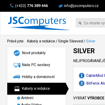
(+420)
776 389 446
info@jscomputers.cz
Právě jste:
Kabely a redukce
/
Single Sleeved
/
Silver
SILVER
Nové produkty
NEJPRODÁVANĚJŠÍ
Naše PC sestavy
CableMod 
Hobby a domácnost
BitFenix Al
Kabely a redukce
Anténní
VYBRAT
VÝROBCE
Audio/Video