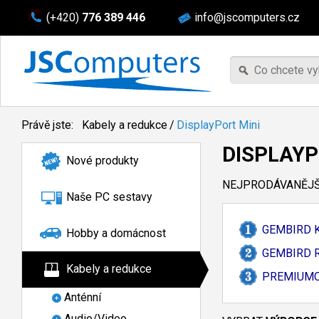
(+420)
776 389 446
info@jscomputers.cz
Právě jste:
Kabely a redukce
/
DisplayPort Mini
DISPLAYP
Nové produkty
NEJPRODÁVANĚJŠÍ
Naše PC sestavy
GEMBIRD Ka
Hobby a domácnost
GEMBIRD Re
Kabely a redukce
PREMIUMCOR
Anténní
Audio/Video