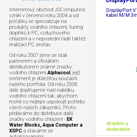
DisplayPort
Internetový obchod JSComputers
DisplayPort V1
kabel M/M 3
vznikl v červenci roku 2004 a od
počátku se specializuje na
produkty vodního chlazení, tuning
doplňků k PC, vzduchového
chlazení a v neposlední řadě taktéž
realizací PC sestav.
Od roku 2007 jsme se stali
partnerem a oficiálním
distributorem známé značky
vodního chlazení
Alphacool
, jejíž
sortiment je důležitou součástí
našeho portfolia. Od roku 2008
dále doplňujeme naší nabídku
vodního chlazení tak, abychom
mohli co nejlépe uspokojit potřeby
všech našich zákazníků. Proto
přidáváme do distribuce další
značky vodního chlazení -
EK
skladem u
Water Blocks, Aqua Computer a
dodavatele
XSPC
a stáváme se
autorizovanými