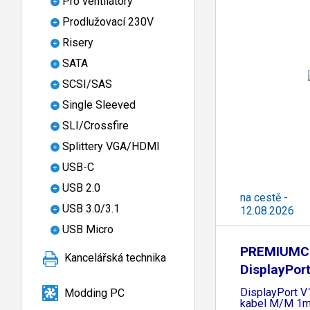
Pro ventilátory
Prodlužovací 230V
Risery
SATA
SCSI/SAS
Single Sleeved
SLI/Crossfire
Splittery VGA/HDMI
USB-C
USB 2.0
na cestě -
USB 3.0/3.1
12.08.2026
USB Micro
PREMIUMC
Kancelářská technika
DisplayPort
DisplayPort V1
Modding PC
kabel M/M 1