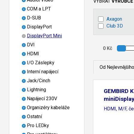
VYBRAT
VÝROBCE
COM a LPT
D-SUB
Axagon
Club 3D
DisplayPort
DisplayPort Mini
DVI
HDMI
I/O Záslepky
Od Nejlevnějšíh
Interní napájecí
Jack/Cinch
Lightning
GEMBIRD Ka
miniDispla
Napájecí 230V
Organizéry kabeláže
HDMI, M/F, če
Ostatní
Pro LEDky