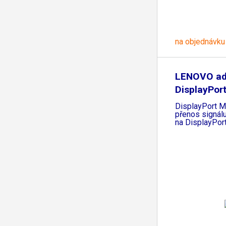
na objednávku
LENOVO ada
DisplayPort
DisplayPort M
přenos signál
na DisplayPor