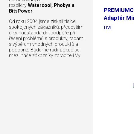
resellery
Watercool, Phobya a
PREMIUM
BitsPower
.
Adaptér Mi
Od roku 2004 jsme získali tisíce
DisplayPort
spokojených zákazníků, především
DVI
díky nadstandardní podpoře při
řešení problémů s produkty, radami
s výběrem vhodných produktů a
podobně. Budeme rádi, pokud se
mezi naše zákazníky zařadíte i Vy.