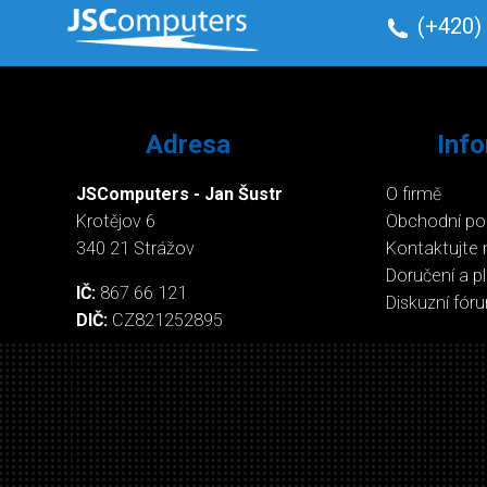
(+420)
Adresa
Inf
JSComputers - Jan Šustr
O firmě
Krotějov 6
Obchodní p
340 21 Strážov
Kontaktujte 
Doručení a p
IČ:
867 66 121
Diskuzní fór
DIČ:
CZ821252895