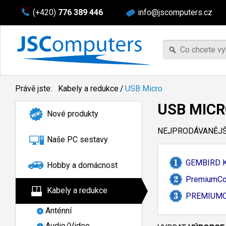
(+420)
776 389 446
info@jscomputers.cz
Právě jste:
Kabely a redukce
/
USB Micro
USB MICR
Nové produkty
NEJPRODÁVANĚJŠÍ
Naše PC sestavy
GEMBIRD K
Hobby a domácnost
PremiumCor
Kabely a redukce
PREMIUMCO
Anténní
Audio/Video