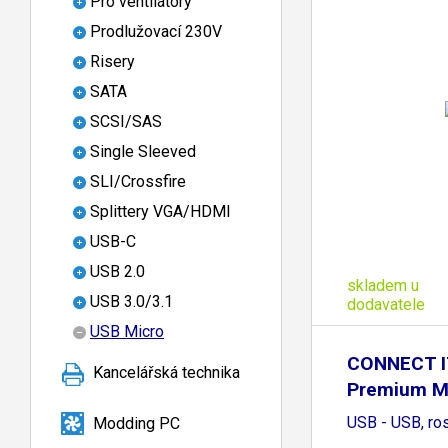
Pro ventilátory
Prodlužovací 230V
Risery
SATA
SCSI/SAS
Single Sleeved
SLI/Crossfire
Splittery VGA/HDMI
USB-C
USB 2.0
skladem u
USB 3.0/3.1
dodavatele
USB Micro
CONNECT I
Kancelářská technika
Premium Me
USB - USB, ro
Modding PC