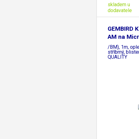
skladem u
dodavatele
GEMBIRD Ka
AM na Mic
/BM), 1m, ople
stříbrný, blis
QUALITY