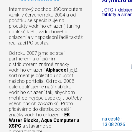
AF/micro B
BF
Internetový obchod JSComputers
, OTG + dobíje
tablety a sma
vznikl v červenci roku 2004 a od
počátku se specializuje na
produkty vodního chlazení, tuning
doplňků k PC, vzduchového
chlazení a v neposlední řadě taktéž
realizací PC sestav.
Od roku 2007 jsme se stali
partnerem a oficiálním
distributorem známé značky
vodního chlazení
Alphacool
, jejíž
sortiment je důležitou součástí
našeho portfolia. Od roku 2008
dále doplňujeme naší nabídku
vodního chlazení tak, abychom
mohli co nejlépe uspokojit potřeby
všech našich zákazníků. Proto
přidáváme do distribuce další
značky vodního chlazení -
EK
na cestě -
Water Blocks, Aqua Computer a
13.08.2026
XSPC
a stáváme se
autorizovanými