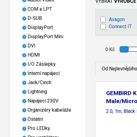
VYBRAT
VÝROBCE
COM a LPT
D-SUB
Axagon
Connect IT
DisplayPort
DisplayPort Mini
DVI
HDMI
I/O Záslepky
Od Nejlevnějšíh
Interní napájecí
Jack/Cinch
Lightning
GEMBIRD K
Male/Micro
Napájecí 230V
Organizéry kabeláže
2.0, 1m, Black
Ostatní
Pro LEDky