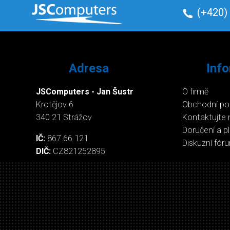
(+420)
Adresa
Inf
JSComputers - Jan Šustr
O firmě
Krotějov 6
Obchodní p
340 21 Strážov
Kontaktujte 
Doručení a p
IČ:
867 66 121
Diskuzní fór
DIČ:
CZ821252895