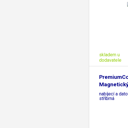
skladem u
dodavatele
PremiumCo
Magnetický
a USB-C
nabíjecí a dat
stříbrná