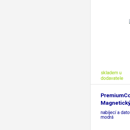
skladem u
dodavatele
PremiumCo
Magnetický
a USB-C
nabíjecí a dat
modrá