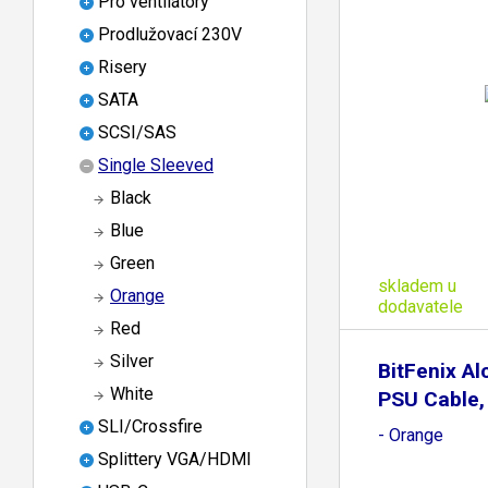
Pro ventilátory
Prodlužovací 230V
Risery
SATA
SCSI/SAS
Single Sleeved
Black
Blue
Green
skladem u
Orange
dodavatele
Red
Silver
BitFenix A
White
PSU Cable,
SLI/Crossfire
- Orange
Splittery VGA/HDMI