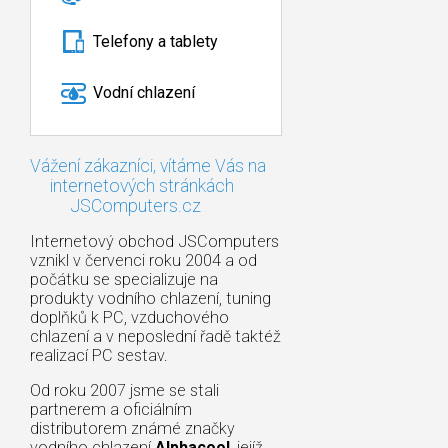
Telefony a tablety
Vodní chlazení
Vážení zákazníci, vítáme Vás na
internetových stránkách
JSComputers.cz
Internetový obchod JSComputers
vznikl v červenci roku 2004 a od
počátku se specializuje na
produkty vodního chlazení, tuning
doplňků k PC, vzduchového
chlazení a v neposlední řadě taktéž
realizací PC sestav.
Od roku 2007 jsme se stali
partnerem a oficiálním
distributorem známé značky
vodního chlazení
Alphacool
, jejíž