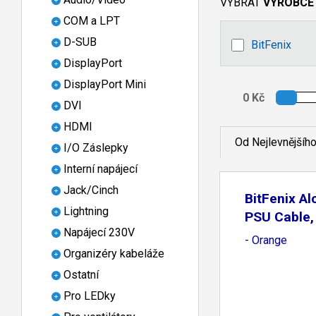
VYBRAT
VÝROBCE
COM a LPT
D-SUB
BitFenix
DisplayPort
DisplayPort Mini
DVI
HDMI
Od Nejlevnějšíh
I/O Záslepky
Interní napájecí
Jack/Cinch
BitFenix A
Lightning
PSU Cable,
Napájecí 230V
- Orange
Organizéry kabeláže
Ostatní
Pro LEDky