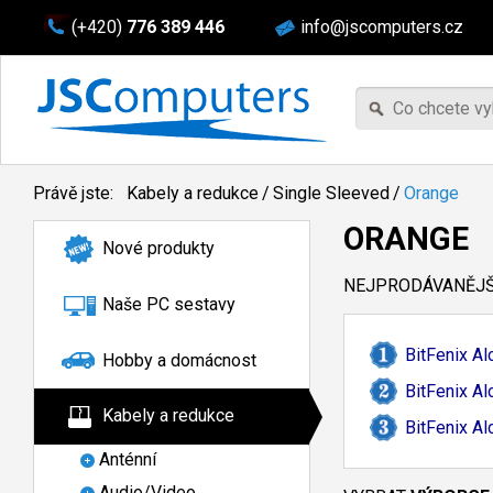
(+420)
776 389 446
info@jscomputers.cz
Právě jste:
Kabely a redukce
/
Single Sleeved
/
Orange
ORANGE
Nové produkty
NEJPRODÁVANĚJŠÍ
Naše PC sestavy
BitFenix Al
Hobby a domácnost
BitFenix A
Kabely a redukce
BitFenix A
Anténní
Audio/Video