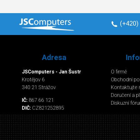
(+420)
Adresa
Inf
JSComputers - Jan Šustr
O firmě
Krotějov 6
Obchodní p
340 21 Strážov
Kontaktujte 
Doručení a p
IČ:
867 66 121
Diskuzní fór
DIČ:
CZ821252895