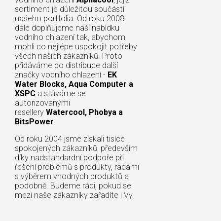
sortiment je důležitou součástí
našeho portfolia. Od roku 2008
dále doplňujeme naší nabídku
vodního chlazení tak, abychom
mohli co nejlépe uspokojit potřeby
všech našich zákazníků. Proto
přidáváme do distribuce další
značky vodního chlazení -
EK
Water Blocks, Aqua Computer a
XSPC
a stáváme se
autorizovanými
resellery
Watercool, Phobya a
BitsPower
.
Od roku 2004 jsme získali tisíce
spokojených zákazníků, především
díky nadstandardní podpoře při
řešení problémů s produkty, radami
s výběrem vhodných produktů a
podobně. Budeme rádi, pokud se
mezi naše zákazníky zařadíte i Vy.