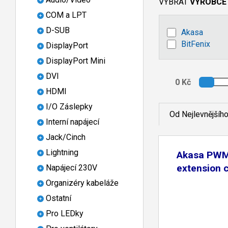
VYBRAT
VÝROBCE
COM a LPT
D-SUB
Akasa
BitFenix
DisplayPort
DisplayPort Mini
DVI
HDMI
I/O Záslepky
Od Nejlevnějšíh
Interní napájecí
Jack/Cinch
Lightning
Akasa PWM
extension 
Napájecí 230V
Organizéry kabeláže
Ostatní
Pro LEDky