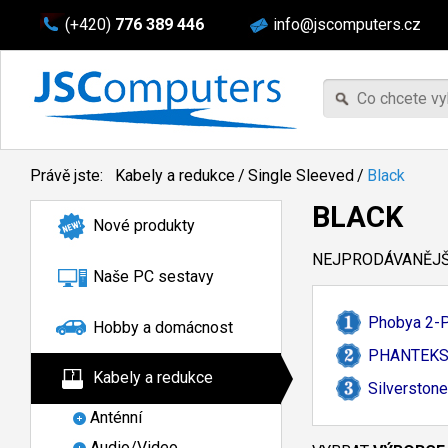
(+420)
776 389 446
info@jscomputers.cz
Právě jste:
Kabely a redukce
/
Single Sleeved
/
Black
BLACK
Nové produkty
NEJPRODÁVANĚJŠÍ
Naše PC sestavy
Phobya 2-
P
Hobby a domácnost
PHANTEKS E
Kabely a redukce
Silverstone
Anténní
Audio/Video