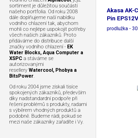
sortiment je důležitou součástí
Akasa AK-C
našeho portfolia. Od roku 2008
dále doplňujeme naší nabídku
Pin EPS12
vodního chlazení tak, abychom
prodlužka - 3
mohli co nejlépe uspokojit potřeby
všech našich zákazníků. Proto
přidáváme do distribuce další
značky vodního chlazení -
EK
Water Blocks, Aqua Computer a
XSPC
a stáváme se
autorizovanými
resellery
Watercool, Phobya a
BitsPower
.
Od roku 2004 jsme získali tisíce
spokojených zákazníků, především
díky nadstandardní podpoře při
řešení problémů s produkty, radami
s výběrem vhodných produktů a
podobně. Budeme rádi, pokud se
mezi naše zákazníky zařadíte i Vy.