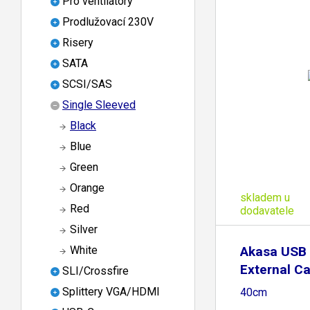
Pro ventilátory
Prodlužovací 230V
Risery
SATA
SCSI/SAS
Single Sleeved
Black
Blue
Green
Orange
skladem u
Red
dodavatele
Silver
Akasa USB I
White
External Ca
SLI/Crossfire
Splittery VGA/HDMI
40cm