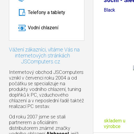
30cm - Sle
Black
Telefony a tablety
Vodní chlazení
Vážení zákazníci, vítáme Vás na
internetových stránkách
JSComputers.cz
Internetový obchod JSComputers
vznikl v červenci roku 2004 a od
počátku se specializuje na
produkty vodního chlazení, tuning
doplňků k PC, vzduchového
chlazení a v neposlední řadě taktéž
realizací PC sestav.
Od roku 2007 jsme se stali
skladem u
partnerem a oficiálním
výrobce
distributorem známé značky
vodního chlazení
Alphacool
, jejíž