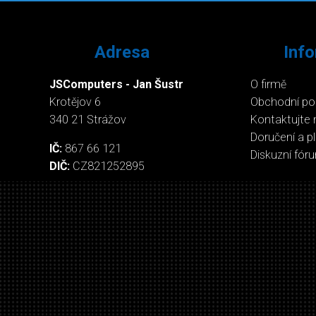
Adresa
Inf
JSComputers - Jan Šustr
O firmě
Krotějov 6
Obchodní p
340 21 Strážov
Kontaktujte 
Doručení a p
IČ:
867 66 121
Diskuzní fór
DIČ:
CZ821252895