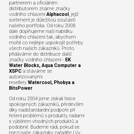
partnerem a oficiálním
distributorem známé značky
vodního chlazení
Alphacool
, jejíž
sortiment je důležitou součástí
našeho portfolia. Od roku 2008
dále doplňujeme naší nabídku
vodního chlazení tak, abychom
mohli co nejlépe uspokojit potřeby
všech našich zákazníků. Proto
přidáváme do distribuce další
značky vodního chlazení -
EK
Water Blocks, Aqua Computer a
XSPC
a stáváme se
autorizovanými
resellery
Watercool, Phobya a
BitsPower
.
Od roku 2004 jsme získali tisíce
spokojených zákazníků, především
díky nadstandardní podpoře při
řešení problémů s produkty, radami
s výběrem vhodných produktů a
podobně. Budeme rádi, pokud se
mezi naše zákazníky zařadíte i Vy.