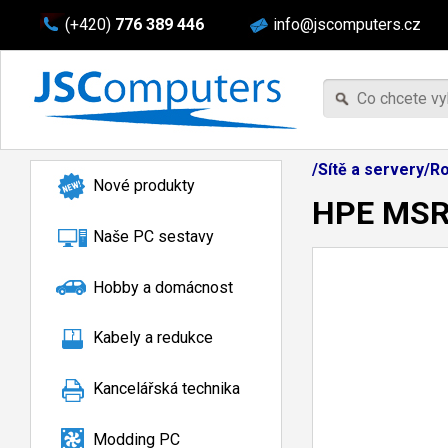
(+420)
776 389 446
info@jscomputers.cz
/Sítě a servery/R
Nové produkty
HPE MSR
Naše PC sestavy
Hobby a domácnost
Kabely a redukce
Kancelářská technika
Modding PC