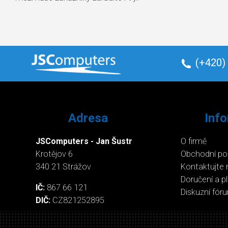
(+420)
Adresa
Inf
JSComputers - Jan Šustr
O firmě
Krotějov 6
Obchodní p
340 21 Strážov
Kontaktujte 
Doručení a p
IČ:
867 66 121
Diskuzní fór
DIČ:
CZ821252895