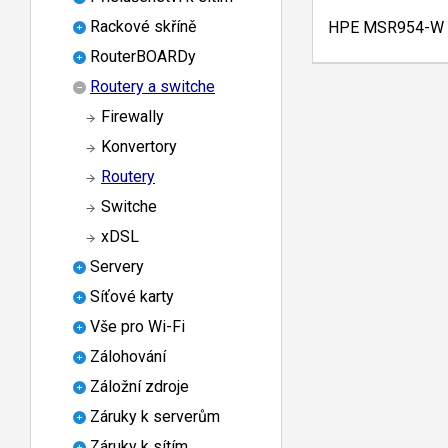
Rackové skříně
HPE MSR954-W 
RouterBOARDy
Routery a switche
Firewally
Konvertory
Routery
Switche
xDSL
Servery
Síťové karty
Vše pro Wi-Fi
Zálohování
Záložní zdroje
Záruky k serverům
Záruky k sítím