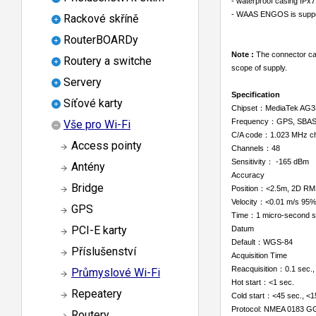
- waterproof casing IPx
- WAAS ENGOS is supp
Rackové skříně
RouterBOARDy
Note :
The connector cabl
Routery a switche
scope of supply.
Servery
Specification
Síťové karty
Chipset：MediaTek AG
Frequency：GPS, SBAS:
Vše pro Wi-Fi
C/A code：1.023 MHz ch
Access pointy
Channels：48
Sensitivity： -165 dBm
Antény
Accuracy
Bridge
Position：<2.5m, 2D RM
Velocity：<0.01 m/s 95
GPS
Time：1 micro-second s
PCI-E karty
Datum
Default：WGS-84
Příslušenství
Acquisition Time
Reacquisition：0.1 sec.,
Průmyslové Wi-Fi
Hot start：<1 sec.
Repeatery
Cold start：<45 sec., <
Protocol: NMEA 0183 
Routery