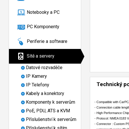
Notebooky a PC
PC Komponenty
Periferie a software
Sítě a servery
Datové rozvaděče
IP Kamery
Technický p
IP Telefony
Kabely a konektory
Komponenty k serverům
- Compatible with CarP
- Connection cable leng
PoE, PDU, ATS a KVM
- High Performance Chip
Příslušenství k serverům
- Protocol: NMEA 0183
- Connector : Custom P
Příslušenství k sítím