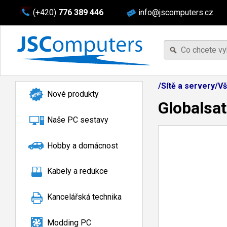
(+420)
776 389 446
info@jscomputers.cz
/Sítě a servery/V
Nové produkty
Globalsa
Naše PC sestavy
Hobby a domácnost
Kabely a redukce
Kancelářská technika
Modding PC