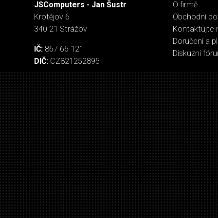
JSComputers - Jan Šustr
O firmě
Krotějov 6
Obchodní p
340 21 Strážov
Kontaktujte 
Doručení a p
IČ:
867 66 121
Diskuzní fór
DIČ:
CZ821252895