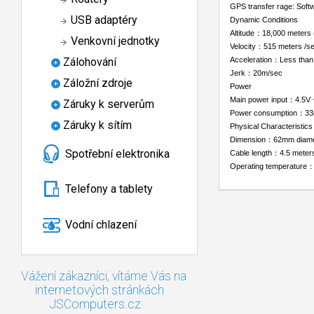
GPS transfer rage: Soft
USB adaptéry
Dynamic Conditions
Altitude：18,000 meters 
Venkovní jednotky
Velocity：515 meters /s
Zálohování
Acceleration：Less tha
Jerk：20m/sec
Záložní zdroje
Power
Main power input：4.5V 
Záruky k serverům
Power consumption：3
Záruky k sítím
Physical Characteristics
Dimension：62mm diamet
Spotřební elektronika
Cable length：4.5 meters
Operating temperature：
Telefony a tablety
Vodní chlazení
Vážení zákazníci, vítáme Vás na
internetových stránkách
JSComputers.cz