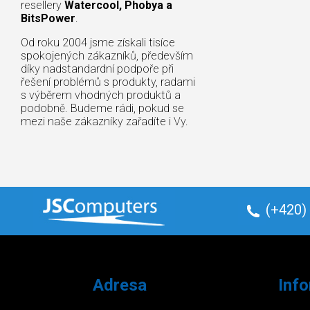
resellery
Watercool, Phobya a
BitsPower
.
Od roku 2004 jsme získali tisíce
spokojených zákazníků, především
díky nadstandardní podpoře při
řešení problémů s produkty, radami
s výběrem vhodných produktů a
podobně. Budeme rádi, pokud se
mezi naše zákazníky zařadíte i Vy.
(+420)
Adresa
Inf