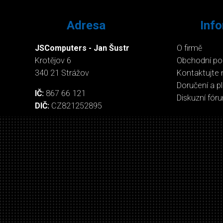
Adresa
Inf
JSComputers - Jan Šustr
O firmě
Krotějov 6
Obchodní p
340 21 Strážov
Kontaktujte 
Doručení a p
IČ:
867 66 121
Diskuzní fór
DIČ:
CZ821252895