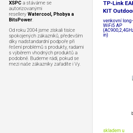
TP-Link EA
XSPC
a stáváme se
autorizovanými
KIT Outdoo
resellery
Watercool, Phobya a
BitsPower
.
venkovní lon
WiFi5 AP
(AC900,2,4GH
Od roku 2004 jsme získali tisíce
in)
spokojených zákazníků, především
díky nadstandardní podpoře při
řešení problémů s produkty, radami
s výběrem vhodných produktů a
podobně. Budeme rádi, pokud se
mezi naše zákazníky zařadíte i Vy.
skladem u