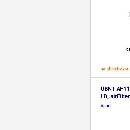
b
na objednávku
UBNT AF11
LB, airFiber
band