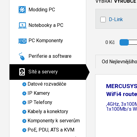
VYBRAT
VÝROBCE
Modding PC
D-Link
Notebooky a PC
PC Komponenty
Periferie a software
Od Nejlevnějšíh
Sítě a servery
Datové rozvaděče
MERCUSYS
IP Kamery
WiFi4 route
IP Telefony
,4GHz, 3x100
1x100Mb/s W
Kabely a konektory
Komponenty k serverům
PoE, PDU, ATS a KVM