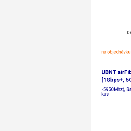
b
na objednávku
UBNT airFi
[1Gbps+, 5
-5950Mhz), Ba
kus