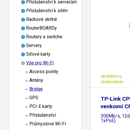
Příslušenství k serverům
Příslušenství k sítím
Rackové skříně
RouterBOARDy
Routery a switche
Servery
Síťové karty
Vše pro Wi-Fi
Access pointy
skladem u
Antény
dodavatele
Bridge
GPS
TP-Link C
venkovní C
PCI-E karty
Příslušenství
300Mb/s, 12d
1xPoE)
Průmyslové Wi-Fi