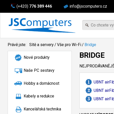
(+420)
776 389 446
info@jscomputers.cz
Právě jste:
Sítě a servery
/
Vše pro Wi-Fi
/
Bridge
BRIDGE
Nové produkty
NEJPRODÁVANĚJŠÍ
Naše PC sestavy
UBNT airFib
Hobby a domácnost
UBNT airFi
Kabely a redukce
UBNT airFi
Kancelářská technika