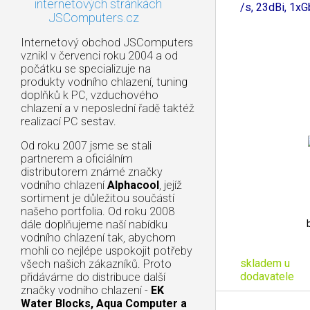
867Mb
internetových stránkách
/s, 23dBi, 1x
JSComputers.cz
Internetový obchod JSComputers
vznikl v červenci roku 2004 a od
počátku se specializuje na
produkty vodního chlazení, tuning
doplňků k PC, vzduchového
chlazení a v neposlední řadě taktéž
realizací PC sestav.
Od roku 2007 jsme se stali
partnerem a oficiálním
distributorem známé značky
vodního chlazení
Alphacool
, jejíž
sortiment je důležitou součástí
našeho portfolia. Od roku 2008
dále doplňujeme naší nabídku
vodního chlazení tak, abychom
mohli co nejlépe uspokojit potřeby
skladem u
všech našich zákazníků. Proto
dodavatele
přidáváme do distribuce další
značky vodního chlazení -
EK
Water Blocks, Aqua Computer a