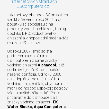
internetových stránkách
JSComputers.cz
Internetový obchod JSComputers
vznikl v červenci roku 2004 a od
počátku se specializuje na
produkty vodního chlazení, tuning
doplňků k PC, vzduchového
chlazení a v neposlední řadě taktéž
realizací PC sestav.
Od roku 2007 jsme se stali
partnerem a oficiálním
distributorem známé značky
vodního chlazení
Alphacool
, jejíž
sortiment je důležitou součástí
našeho portfolia. Od roku 2008
dále doplňujeme naší nabídku
vodního chlazení tak, abychom
mohli co nejlépe uspokojit potřeby
všech našich zákazníků. Proto
přidáváme do distribuce další
značky vodního chlazení -
EK
Water Blocks, Aqua Computer a