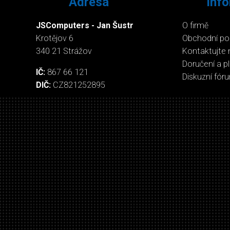
Adresa
Inf
JSComputers - Jan Šustr
O firmě
Krotějov 6
Obchodní p
340 21 Strážov
Kontaktujte 
Doručení a p
IČ:
867 66 121
Diskuzní fór
DIČ:
CZ821252895