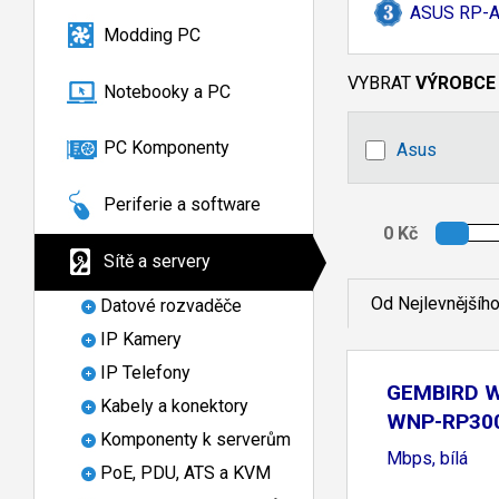
ASUS RP-
A
Modding PC
VYBRAT
VÝROBCE
Notebooky a PC
PC Komponenty
Asus
Periferie a software
Sítě a servery
Od Nejlevnějšíh
Datové rozvaděče
IP Kamery
IP Telefony
GEMBIRD Wi
Kabely a konektory
WNP-RP300
Komponenty k serverům
Mbps, bílá
PoE, PDU, ATS a KVM