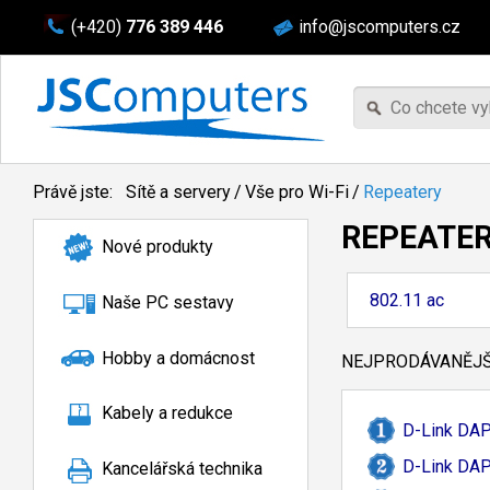
(+420)
776 389 446
info@jscomputers.cz
Právě jste:
Sítě a servery
/
Vše pro Wi-Fi
/
Repeatery
REPEATE
Nové produkty
802.11 ac
Naše PC sestavy
Hobby a domácnost
NEJPRODÁVANĚJŠÍ
Kabely a redukce
D-
Link DA
D-
Link DA
Kancelářská technika