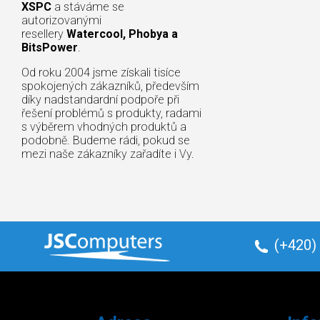
XSPC
a stáváme se
autorizovanými
resellery
Watercool, Phobya a
BitsPower
.
Od roku 2004 jsme získali tisíce
spokojených zákazníků, především
díky nadstandardní podpoře při
řešení problémů s produkty, radami
s výběrem vhodných produktů a
podobně. Budeme rádi, pokud se
mezi naše zákazníky zařadíte i Vy.
(+420)