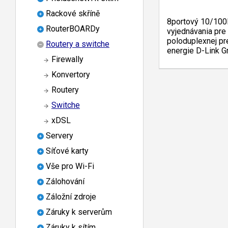
Rackové skříně
8portový 10/100
RouterBOARDy
vyjednávania pre
poloduplexnej pr
Routery a switche
energie D-Link G
Firewally
Konvertory
Routery
Switche
xDSL
Servery
Síťové karty
Vše pro Wi-Fi
Zálohování
Záložní zdroje
Záruky k serverům
Záruky k sítím