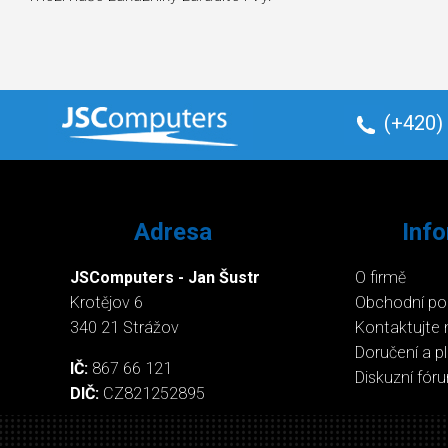
(+420)
Adresa
Inf
JSComputers - Jan Šustr
O firmě
Krotějov 6
Obchodní p
340 21 Strážov
Kontaktujte 
Doručení a p
IČ:
867 66 121
Diskuzní fór
DIČ:
CZ821252895