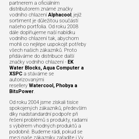
partnerem a oficiálním
distributorem známé značky
vodního chlazení
Alphacool
, jejíž
sortiment je důležitou součástí
našeho portfolia. Od roku 2008
dále doplňujeme naší nabídku
vodního chlazení tak, abychom
mohli co nejlépe uspokojit potřeby
všech našich zákazníků. Proto
přidáváme do distribuce další
značky vodního chlazení -
EK
Water Blocks, Aqua Computer a
XSPC
a stáváme se
autorizovanými
resellery
Watercool, Phobya a
BitsPower
.
Od roku 2004 jsme získali tisíce
spokojených zákazníků, především
díky nadstandardní podpoře při
řešení problémů s produkty, radami
s výběrem vhodných produktů a
podobně. Budeme rádi, pokud se
mezi naše zákazníky zařadíte i Vy.