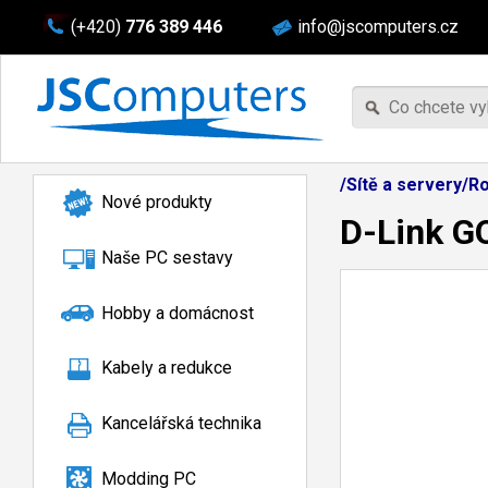
(+420)
776 389 446
info@jscomputers.cz
/Sítě a servery/R
Nové produkty
D-Link G
Naše PC sestavy
Hobby a domácnost
Kabely a redukce
Kancelářská technika
Modding PC