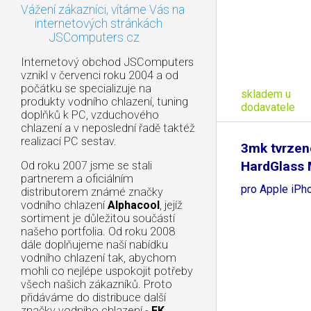
Vážení zákazníci, vítáme Vás na
internetových stránkách
JSComputers.cz
Internetový obchod JSComputers
vznikl v červenci roku 2004 a od
počátku se specializuje na
skladem u
produkty vodního chlazení, tuning
dodavatele
doplňků k PC, vzduchového
chlazení a v neposlední řadě taktéž
realizací PC sestav.
3mk tvrzen
HardGlass
Od roku 2007 jsme se stali
partnerem a oficiálním
FrameFit
pro Apple iPh
distributorem známé značky
vodního chlazení
Alphacool
, jejíž
sortiment je důležitou součástí
našeho portfolia. Od roku 2008
dále doplňujeme naší nabídku
vodního chlazení tak, abychom
mohli co nejlépe uspokojit potřeby
všech našich zákazníků. Proto
přidáváme do distribuce další
značky vodního chlazení -
EK