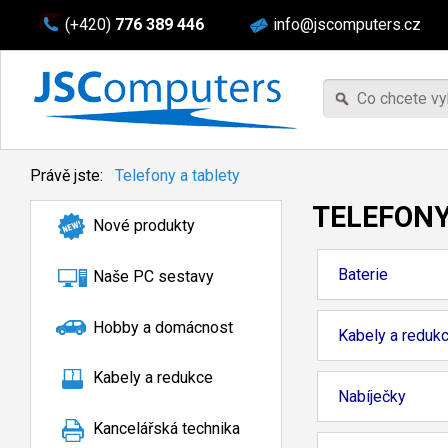
(+420)
776 389 446
info@jscomputers.cz
Právě jste:
Telefony a tablety
TELEFONY
Nové produkty
Baterie
Naše PC sestavy
Hobby a domácnost
Kabely a reduk
Kabely a redukce
Nabíječky
Kancelářská technika