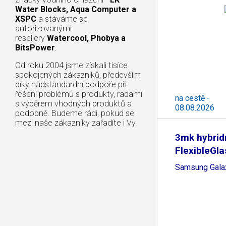
Water Blocks, Aqua Computer a
XSPC
a stáváme se
autorizovanými
resellery
Watercool, Phobya a
BitsPower
.
Od roku 2004 jsme získali tisíce
spokojených zákazníků, především
díky nadstandardní podpoře při
řešení problémů s produkty, radami
na cestě -
s výběrem vhodných produktů a
08.08.2026
podobně. Budeme rádi, pokud se
mezi naše zákazníky zařadíte i Vy.
3mk hybridn
FlexibleGla
Samsung Galax