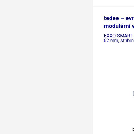
tedee – ev
modulární 
GERDA
EXXO SMART 
62 mm, stříbrn