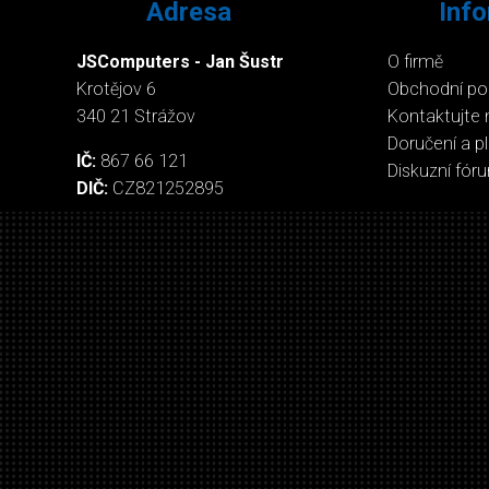
Adresa
Inf
JSComputers - Jan Šustr
O firmě
Krotějov 6
Obchodní p
340 21 Strážov
Kontaktujte 
Doručení a p
IČ:
867 66 121
Diskuzní fór
DIČ:
CZ821252895