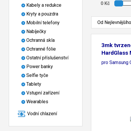
Kabely a redukce
Kryty a pouzdra
Od Nejlevnějšíh
Mobilní telefony
Nabíječky
Ochranná skla
3mk tvrzen
Ochranné fólie
HardGlass
Ostatní příslušenství
FrameFit
pro Samsung G
Power banky
Selfie tyče
Tablety
Vstupní zařízení
Wearables
Vodní chlazení