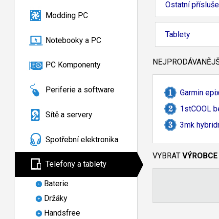
Ostatní přísluše
Modding PC
Tablety
Notebooky a PC
NEJPRODÁVANĚJŠÍ
PC Komponenty
Periferie a software
Garmin epix
1stCOOL be
Sítě a servery
3mk hybrid
Spotřební elektronika
VYBRAT
VÝROBCE
Telefony a tablety
Baterie
Držáky
Handsfree