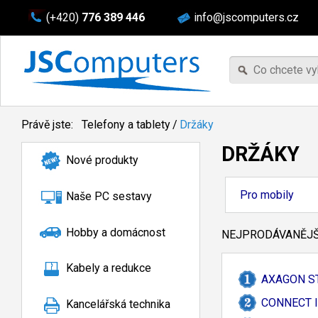
(+420)
776 389 446
info@jscomputers.cz
Právě jste:
Telefony a tablety
/
Držáky
DRŽÁKY
Nové produkty
Pro mobily
Naše PC sestavy
Hobby a domácnost
NEJPRODÁVANĚJŠÍ
Kabely a redukce
AXAGON S
CONNECT IT 
Kancelářská technika