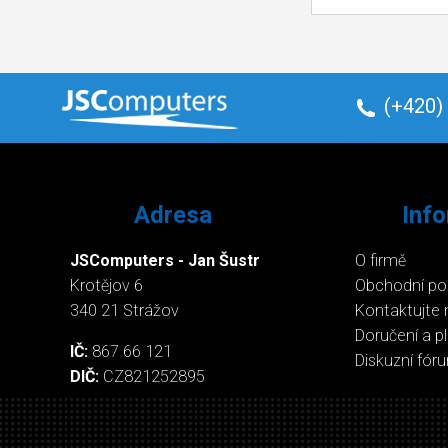
(+420)
Adresa
Inf
JSComputers - Jan Šustr
O firmě
Krotějov 6
Obchodní p
340 21 Strážov
Kontaktujte 
Doručení a p
IČ:
867 66 121
Diskuzní fór
DIČ:
CZ821252895