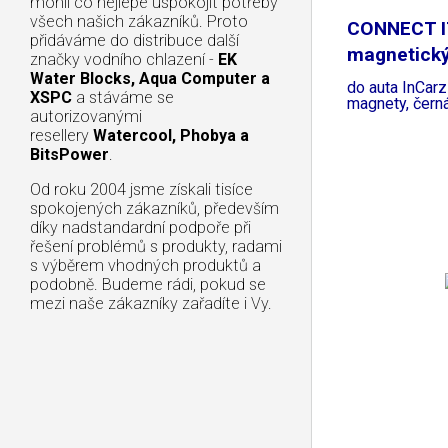
mohli co nejlépe uspokojit potřeby
všech našich zákazníků. Proto
CONNECT IT
přidáváme do distribuce další
magnetický
značky vodního chlazení -
EK
Water Blocks, Aqua Computer a
do auta InCarz 
XSPC
a stáváme se
magnety, čern
autorizovanými
resellery
Watercool, Phobya a
BitsPower
.
Od roku 2004 jsme získali tisíce
spokojených zákazníků, především
díky nadstandardní podpoře při
řešení problémů s produkty, radami
s výběrem vhodných produktů a
podobně. Budeme rádi, pokud se
mezi naše zákazníky zařadíte i Vy.