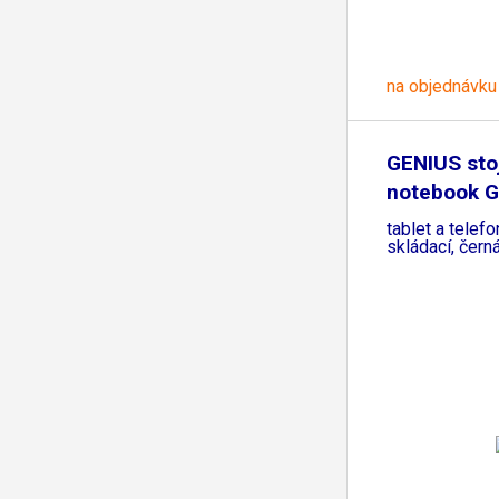
na objednávku
GENIUS sto
notebook G
M100,
tablet a telefo
skládací, čern