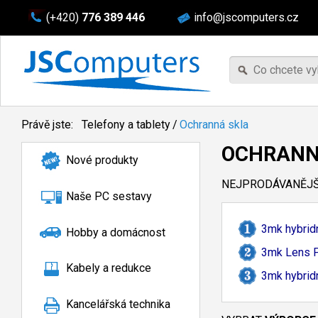
(+420)
776 389 446
info@jscomputers.cz
Právě jste:
Telefony a tablety
/
Ochranná skla
OCHRANN
Nové produkty
NEJPRODÁVANĚJŠÍ
Naše PC sestavy
3mk hybrid
Hobby a domácnost
3mk Lens P
Kabely a redukce
3mk hybrid
Kancelářská technika