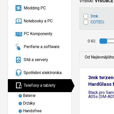
VYBRAT
VÝROBCE
Modding PC
3mk
Notebooky a PC
COTECi
PC Komponenty
Periferie a software
Od Nejlevnějšíh
Sítě a servery
Spotřební elektronika
3mk tvrzen
HardGlass 
Telefony a tablety
Black pro Sam
Baterie
A05s (SM-A0
Držáky
Handsfree