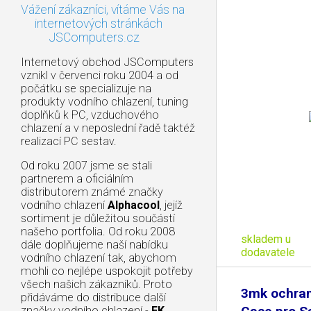
Vážení zákazníci, vítáme Vás na
internetových stránkách
JSComputers.cz
Internetový obchod JSComputers
vznikl v červenci roku 2004 a od
počátku se specializuje na
produkty vodního chlazení, tuning
doplňků k PC, vzduchového
chlazení a v neposlední řadě taktéž
realizací PC sestav.
Od roku 2007 jsme se stali
partnerem a oficiálním
distributorem známé značky
vodního chlazení
Alphacool
, jejíž
sortiment je důležitou součástí
našeho portfolia. Od roku 2008
skladem u
dále doplňujeme naší nabídku
dodavatele
vodního chlazení tak, abychom
mohli co nejlépe uspokojit potřeby
všech našich zákazníků. Proto
3mk ochran
přidáváme do distribuce další
značky vodního chlazení -
EK