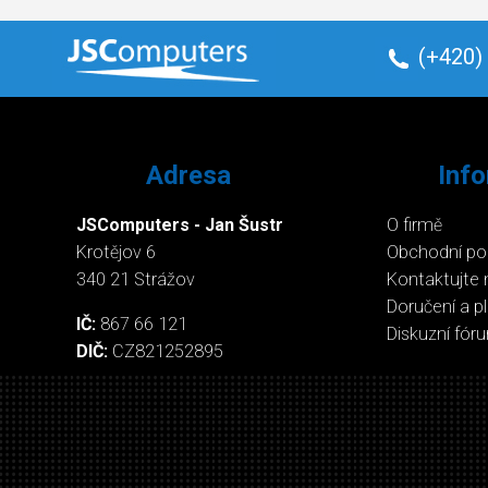
(+420)
Adresa
Inf
JSComputers - Jan Šustr
O firmě
Krotějov 6
Obchodní p
340 21 Strážov
Kontaktujte 
Doručení a p
IČ:
867 66 121
Diskuzní fór
DIČ:
CZ821252895