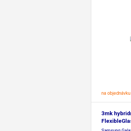
na objednávku
3mk hybridn
FlexibleGla
Samsung Galax