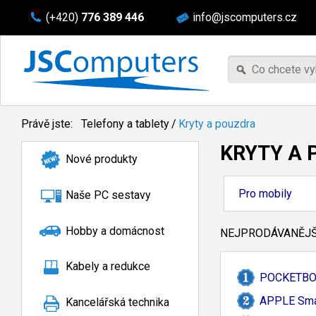
(+420)
776 389 446
info@jscomputers.cz
Právě jste:
Telefony a tablety
/
Kryty a pouzdra
KRYTY A
Nové produkty
Pro mobily
Naše PC sestavy
Hobby a domácnost
NEJPRODÁVANĚJŠÍ
Kabely a redukce
POCKETBOOK
APPLE Smar
Kancelářská technika