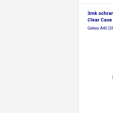
3mk ochran
Clear Case
Samsung
Galaxy A40 (S