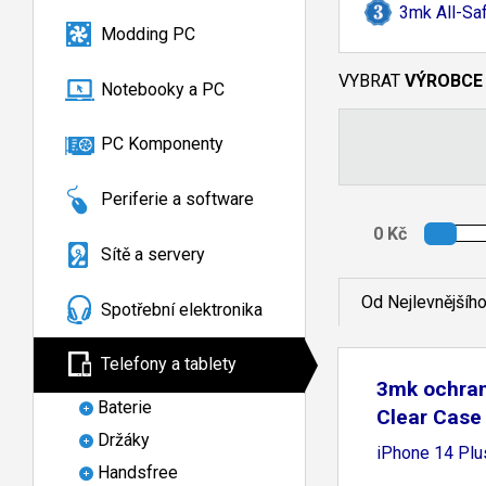
3mk All-
Saf
Modding PC
VYBRAT
VÝROBCE
Notebooky a PC
PC Komponenty
Periferie a software
Sítě a servery
Od Nejlevnějšíh
Spotřební elektronika
Telefony a tablety
3mk ochran
Baterie
Clear Case
Držáky
iPhone 14 Plus
Handsfree