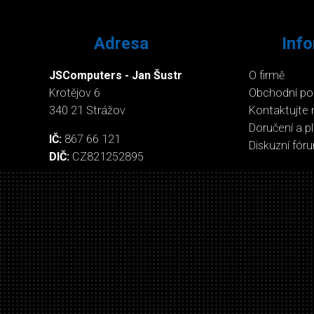
Adresa
Inf
JSComputers - Jan Šustr
O firmě
Krotějov 6
Obchodní p
340 21 Strážov
Kontaktujte 
Doručení a p
IČ:
867 66 121
Diskuzní fór
DIČ:
CZ821252895