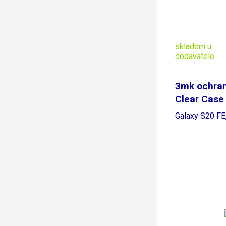
skladem u
dodavatele
3mk ochran
Clear Case
Samsung
Galaxy S20 FE,