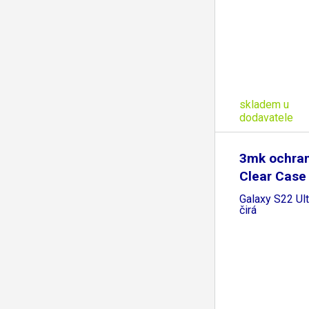
skladem u
dodavatele
3mk ochran
Clear Case
Samsung
Galaxy S22 Ul
čirá