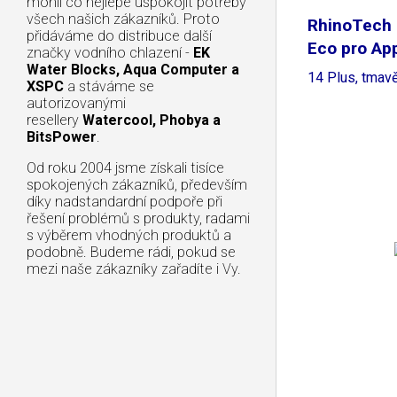
mohli co nejlépe uspokojit potřeby
všech našich zákazníků. Proto
RhinoTech
přidáváme do distribuce další
Eco pro Ap
značky vodního chlazení -
EK
Water Blocks, Aqua Computer a
14 Plus, tmav
XSPC
a stáváme se
autorizovanými
resellery
Watercool, Phobya a
BitsPower
.
Od roku 2004 jsme získali tisíce
spokojených zákazníků, především
díky nadstandardní podpoře při
řešení problémů s produkty, radami
s výběrem vhodných produktů a
podobně. Budeme rádi, pokud se
mezi naše zákazníky zařadíte i Vy.