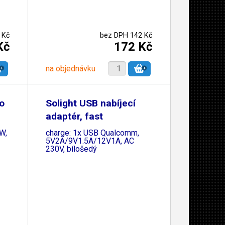
 Kč
bez DPH 142 Kč
Kč
172 Kč
na objednávku
o
Solight USB nabíjecí
adaptér, fast
 W,
charge: 1x USB Qualcomm,
5V2A/9V1.5A/12V1A, AC
230V, bílošedý