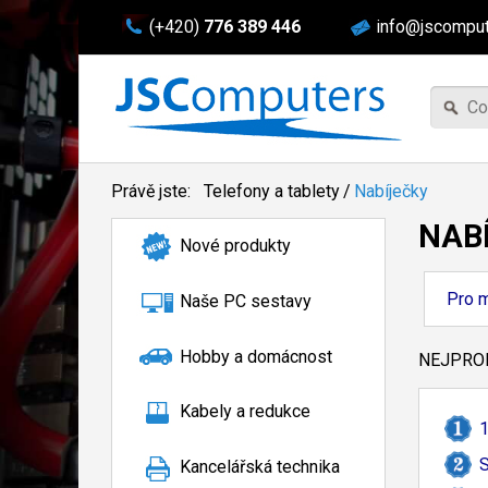
(+420)
776 389 446
info@jscomput
Právě jste:
Telefony a tablety
/
Nabíječky
NAB
Nové produkty
Pro m
Naše PC sestavy
Hobby a domácnost
NEJPROD
Kabely a redukce
1
S
Kancelářská technika