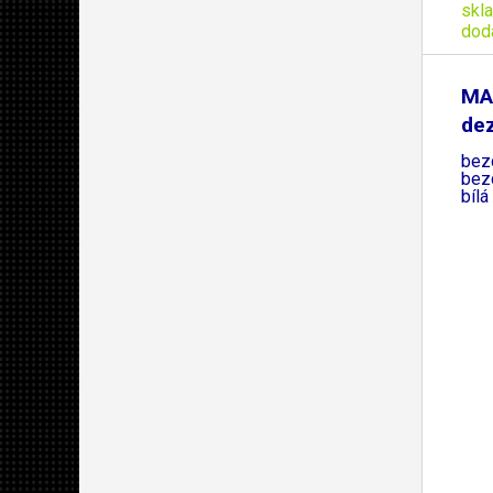
skl
dod
MA
dez
UV
bez
bezd
bílá