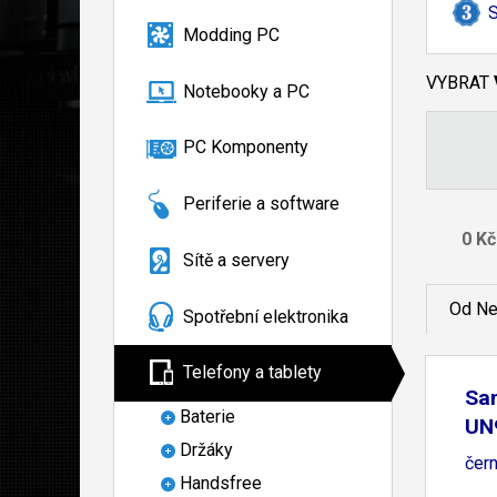
S
Modding PC
VYBRAT
Notebooky a PC
PC Komponenty
Periferie a software
Sítě a servery
Od Ne
Spotřební elektronika
Telefony a tablety
Sa
Baterie
UN
Držáky
čern
Handsfree