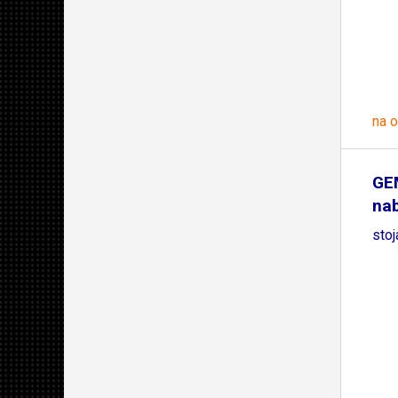
na 
GE
nab
sto