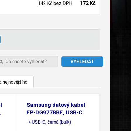
172 Kč
142 Kč
bez DPH
 nejnovějšího
l
Samsung datový kabel
,
EP-DG977BBE, USB-C
-> USB-C, černá (bulk)