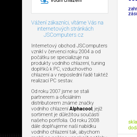
Vodní chlazení
zah
zás
Vážení zákazníci, vítáme Vás na
internetových stránkách
JSComputers.cz
Internetový obchod JSComputers
vznikl v červenci roku 2004 a od
počátku se specializuje na
produkty vodního chlazení, tuning
doplňků k PC, vzduchového
chlazení a v neposlední řadě taktéž
realizací PC sestav.
Od roku 2007 jsme se stali
partnerem a oficiálním
distributorem známé značky
vodního chlazení
Alphacool
, jejíž
sortiment je důležitou součástí
našeho portfolia. Od roku 2008
skl
dále doplňujeme naší nabídku
dod
vodního chlazení tak, abychom