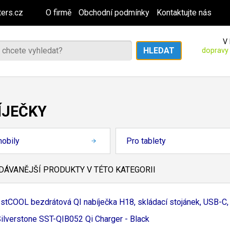
ers.cz
O firmě
Obchodní podmínky
Kontaktujte nás
V 
dopravy
ÍJEČKY
obily
Pro tablety
ÁVANĚJŠÍ PRODUKTY V TÉTO KATEGORII
stCOOL bezdrátová QI nabíječka H18, skládací stojánek, USB-
C,
ilverstone SST-
QIB052 Qi Charger - Black