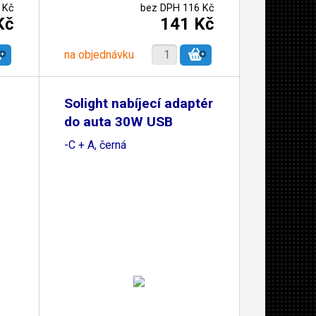
 Kč
bez DPH 116 Kč
Kč
141 Kč
na objednávku
Solight nabíjecí adaptér
do auta 30W USB
-C + A, černá