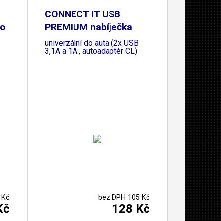
CONNECT IT USB
ko
PREMIUM nabíječka
univerzální do auta (2x USB
3,1A a 1A., autoadaptér CL)
 Kč
bez DPH 105 Kč
Kč
128 Kč