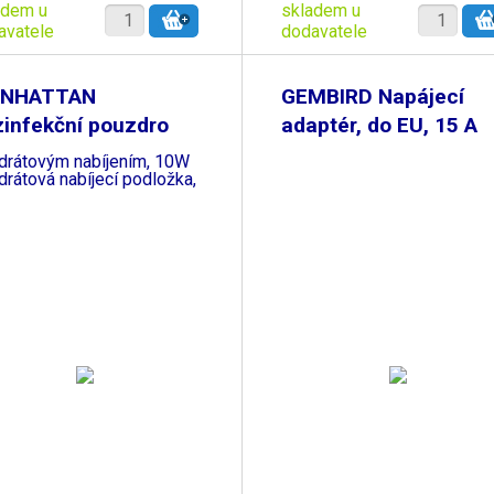
adem u
skladem u
avatele
dodavatele
NHATTAN
GEMBIRD Napájecí
infekční pouzdro
adaptér, do EU, 15 A
-C s
drátovým nabíjením, 10W
rátová nabíjecí podložka,