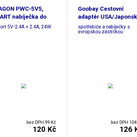
AGON PWC-5V5,
Goobay Cestovní
ART nabíječka do
adaptér USA/Japons
a,
pro
port 5V-2.4A + 2.4A, 24W
spotřebiče a nabíječky s
evropskou zástrčkou
bez DPH 99 Kč
bez DPH 104
120 Kč
126 