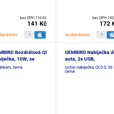
bez DPH 116 Kč
bez DPH 142
141 Kč
172 
objednávku
na objednávku
MBIRD Bezdrátová QI
GEMBIRD Nabíječka d
íječka, 10W, se
auta, 2x USB,
jánkem, černá
rychlo-nabíječka, QC3.0, 36
černá