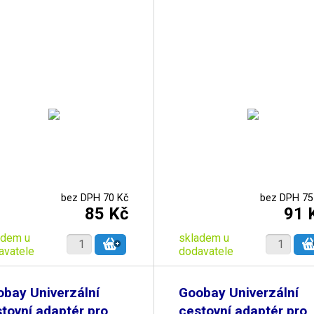
bez DPH 70 Kč
bez DPH 75
85 Kč
91 
adem u
skladem u
avatele
dodavatele
bay Univerzální
Goobay Univerzální
tovní adaptér pro
cestovní adaptér pro