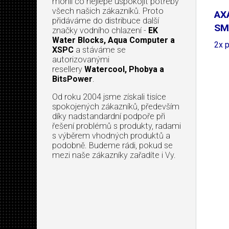
mohli co nejlépe uspokojit potřeby
všech našich zákazníků. Proto
AX
přidáváme do distribuce další
SM
značky vodního chlazení -
EK
Water Blocks, Aqua Computer a
aut
2x 
XSPC
a stáváme se
autorizovanými
resellery
Watercool, Phobya a
BitsPower
.
Od roku 2004 jsme získali tisíce
spokojených zákazníků, především
díky nadstandardní podpoře při
řešení problémů s produkty, radami
s výběrem vhodných produktů a
podobně. Budeme rádi, pokud se
mezi naše zákazníky zařadíte i Vy.