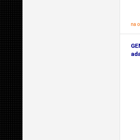
na 
GE
ada