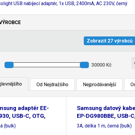
olight USB nabíjecí adaptér, 1x USB, 2400mA, AC 230V, černý
VÝROBCE
jlevnějšího
Od Nejdražšího
Nejprodávanější
Od
msung adaptér EE-
Samsung datový kabe
930, USB-C, OTG,
EP-DG980BBE, USB-C
á (bulk)
3A, délka 1 m, černá (bulk)