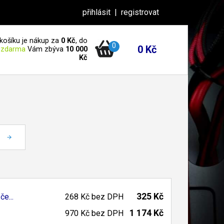
přihlásit
|
registrovat
košíku je nákup za
0 Kč
, do
0
0 Kč
 zdarma
Vám zbýva
10 000
Kč
325 Kč
 če...
268 Kč
bez DPH
1 174 Kč
970 Kč
bez DPH