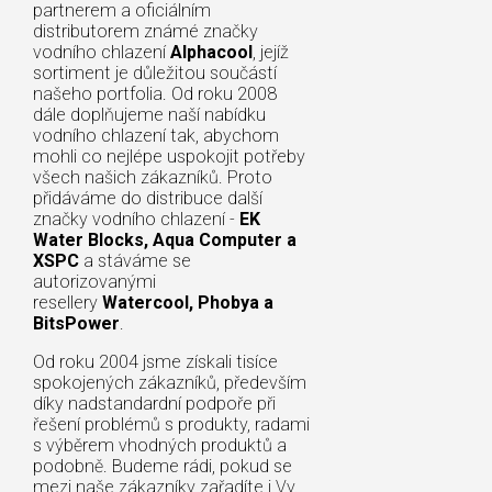
partnerem a oficiálním
distributorem známé značky
vodního chlazení
Alphacool
, jejíž
sortiment je důležitou součástí
našeho portfolia. Od roku 2008
dále doplňujeme naší nabídku
vodního chlazení tak, abychom
mohli co nejlépe uspokojit potřeby
všech našich zákazníků. Proto
přidáváme do distribuce další
značky vodního chlazení -
EK
Water Blocks, Aqua Computer a
XSPC
a stáváme se
autorizovanými
resellery
Watercool, Phobya a
BitsPower
.
Od roku 2004 jsme získali tisíce
spokojených zákazníků, především
díky nadstandardní podpoře při
řešení problémů s produkty, radami
s výběrem vhodných produktů a
podobně. Budeme rádi, pokud se
mezi naše zákazníky zařadíte i Vy.