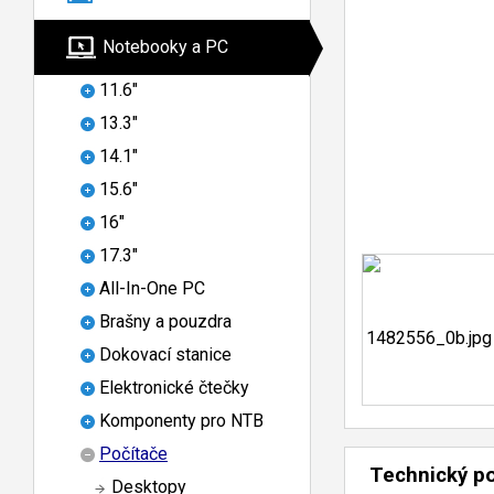
Notebooky a PC
11.6"
13.3"
14.1"
15.6"
16"
17.3"
All-In-One PC
Brašny a pouzdra
Dokovací stanice
Elektronické čtečky
Komponenty pro NTB
Počítače
Technický p
Desktopy