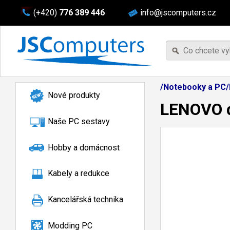
(+420)
776 389 446
info@jscomputers.cz
/Notebooky a PC/P
Nové produkty
LENOVO d
Naše PC sestavy
Hobby a domácnost
Kabely a redukce
Kancelářská technika
Modding PC