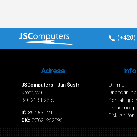
(+420)
Adresa
Inf
JSComputers - Jan Šustr
O firmě
Krotějov 6
Obchodní p
340 21 Strážov
Kontaktujte 
Doručení a p
IČ:
867 66 121
Diskuzní fór
DIČ:
CZ821252895