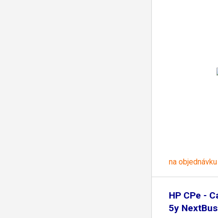
na objednávku
HP CPe - C
5y NextBu