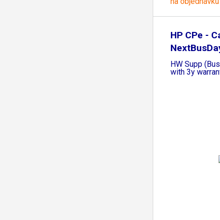
na objednávku
HP CPe - C
NextBusDa
HW Supp (Bus
with 3y warran