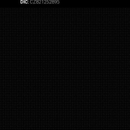
DIČ:
CZ821252895