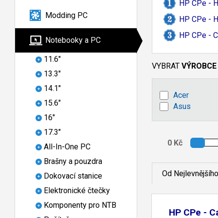
HP CPe - HP
Modding PC
HP CPe - H
HP CPe - C
Notebooky a PC
11.6"
VYBRAT
VÝROBCE
13.3"
14.1"
Acer
15.6"
Asus
16"
17.3"
All-In-One PC
Brašny a pouzdra
Od Nejlevnějšíh
Dokovací stanice
Elektronické čtečky
Komponenty pro NTB
HP CPe - C