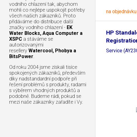
vodního chlazení tak, abychom
mohli co nejlépe uspokojit potřeby
na objednávku
všech našich zákazníků. Proto
přidáváme do distribuce další
značky vodního chlazení -
EK
HP Standal
Water Blocks, Aqua Computer a
XSPC
a stáváme se
Registratio
autorizovanými
Service (AY23
resellery
Watercool, Phobya a
BitsPower
.
Od roku 2004 jsme získali tisíce
spokojených zákazníků, především
díky nadstandardní podpoře při
řešení problémů s produkty, radami
s výběrem vhodných produktů a
podobně. Budeme rádi, pokud se
mezi naše zákazníky zařadíte i Vy.