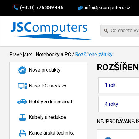
(+420)
776 389 446
info@jscomputers.cz
Právě jste:
Notebooky a PC
/
Rozšířené záruky
ROZŠÍŘEN
Nové produkty
1 rok
Naše PC sestavy
Hobby a domácnost
4 roky
Kabely a redukce
NEJPRODÁVANĚJŠÍ
Kancelářská technika