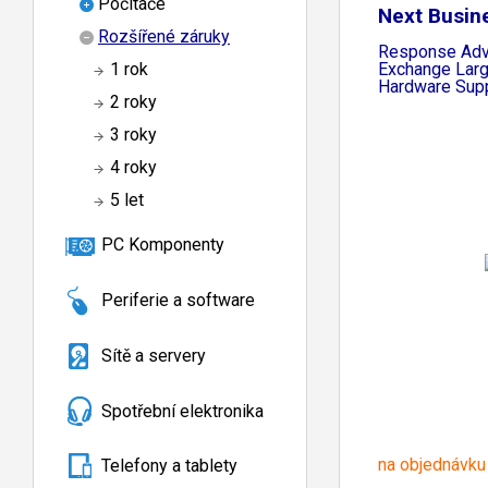
Počítače
Next Busin
Rozšířené záruky
Response Ad
Exchange Larg
1 rok
Hardware Sup
2 roky
3 roky
4 roky
5 let
PC Komponenty
Periferie a software
Sítě a servery
Spotřební elektronika
na objednávku
Telefony a tablety