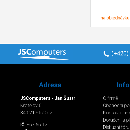
na objednávku
(+420)
Adresa
Inf
JSComputers - Jan Šustr
O firmě
Krotějov 6
Obchodní p
340 21 Strážov
Kontaktujte 
Doručení a p
IČ:
867 66 121
Diskuzní fór