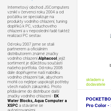
Internetový obchod JSComputers
vznikl v červenci roku 2004 a od
počátku se specializuje na
produkty vodního chlazení, tuning
doplňků k PC, vzduchového
chlazení a v neposlední řadě taktéž
realizací PC sestav.
Od roku 2007 jsme se stali
partnerem a oficiálním
distributorem známé značky
vodního chlazení
Alphacool
, jejíž
sortiment je důležitou součástí
našeho portfolia. Od roku 2008
dále doplňujeme naší nabídku
vodního chlazení tak, abychom
skladem u
mohli co nejlépe uspokojit potřeby
dodavatele
všech našich zákazníků. Proto
přidáváme do distribuce další
značky vodního chlazení -
EK
POCKETBO
Water Blocks, Aqua Computer a
Pro Color -
XSPC
a stáváme se
autorizovanými