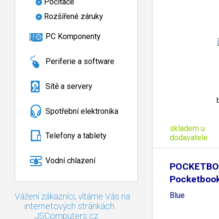
Počítače
Rozšířené záruky
PC Komponenty
Periferie a software
Sítě a servery
Spotřební elektronika
skladem u
Telefony a tablety
dodavatele
Vodní chlazení
POCKETBO
Pocketbook
Bright
Blue
Vážení zákazníci, vítáme Vás na
internetových stránkách
JSComputers.cz