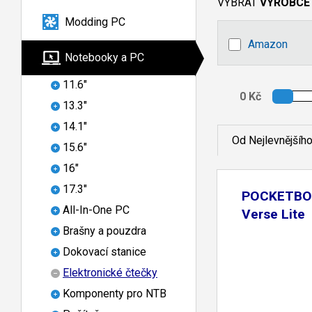
VYBRAT
VÝROBCE
Modding PC
Amazon
Notebooky a PC
11.6"
13.3"
14.1"
Od Nejlevnějšíh
15.6"
16"
17.3"
POCKETBO
All-In-One PC
Verse Lite
Brašny a pouzdra
Dokovací stanice
Elektronické čtečky
Komponenty pro NTB