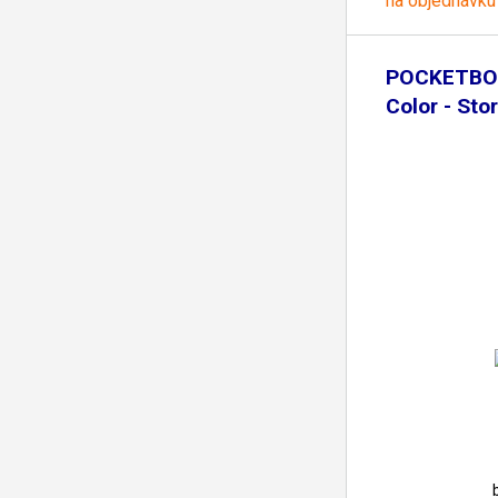
na objednávku
POCKETBOO
Color - St