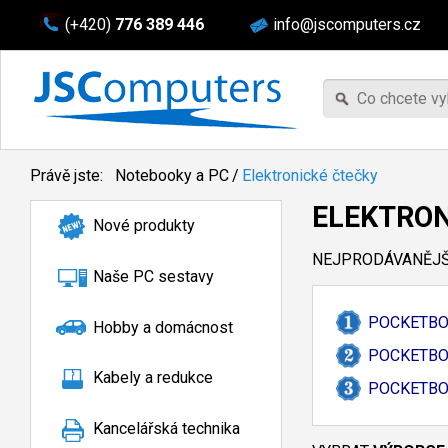
(+420)
776 389 446
info@jscomputers.cz
Právě jste:
Notebooky a PC
/
Elektronické čtečky
ELEKTRON
Nové produkty
NEJPRODÁVANĚJŠÍ
Naše PC sestavy
POCKETBOOK
Hobby a domácnost
POCKETBOO
Kabely a redukce
POCKETBOO
Kancelářská technika