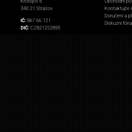
Krotějov 6
Obchodní p
340 21 Strážov
Kontaktujte 
Doručení a p
IČ:
867 66 121
Diskuzní fór
DIČ:
CZ821252895