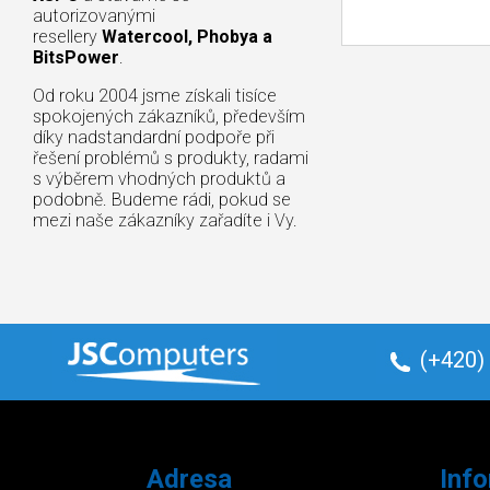
autorizovanými
resellery
Watercool, Phobya a
BitsPower
.
Od roku 2004 jsme získali tisíce
spokojených zákazníků, především
díky nadstandardní podpoře při
řešení problémů s produkty, radami
s výběrem vhodných produktů a
podobně. Budeme rádi, pokud se
mezi naše zákazníky zařadíte i Vy.
(+420)
Adresa
Inf