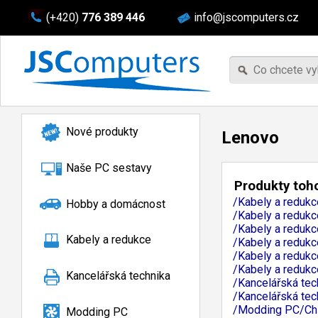
(+420)
776 389 446
info@jscomputers.cz
Nové produkty
Lenovo
Naše PC sestavy
Produkty toho
/Kabely a reduk
Hobby a domácnost
/Kabely a redukc
/Kabely a redukc
Kabely a redukce
/Kabely a redukc
/Kabely a redukc
/Kabely a reduk
Kancelářská technika
/Kancelářská tec
/Kancelářská te
/Modding PC/Chl
Modding PC