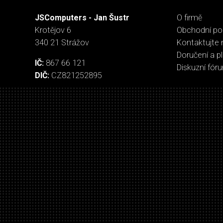
JSComputers - Jan Šustr
O firmě
Krotějov 6
Obchodní p
340 21 Strážov
Kontaktujte 
Doručení a p
IČ:
867 66 121
Diskuzní fór
DIČ:
CZ821252895