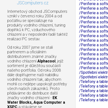
JSComputers.cz
/Periferie a so
/Periferie a sof
Internetový obchod JSComputers
/Periferie a sof
vznikl v červenci roku 2004 a od
/Periferie a sof
počátku se specializuje na
/Periferie a sof
produkty vodního chlazení, tuning
/Periferie a sof
doplňků k PC, vzduchového
/Periferie a sof
chlazení a v neposlední řadě taktéž
/Periferie a so
realizací PC sestav.
/Periferie a sof
/Periferie a sof
Od roku 2007 jsme se stali
/Periferie a sof
partnerem a oficiálním
/Periferie a so
distributorem známé značky
/Periferie a sof
vodního chlazení
Alphacool
, jejíž
/Periferie a so
sortiment je důležitou součástí
/Periferie a so
našeho portfolia. Od roku 2008
/Spotřební elekt
dále doplňujeme naší nabídku
/Spotřební elekt
vodního chlazení tak, abychom
/Telefony a tabl
mohli co nejlépe uspokojit potřeby
/Telefony a tabl
všech našich zákazníků. Proto
/Telefony a table
přidáváme do distribuce další
/Telefony a tabl
značky vodního chlazení -
EK
/Telefony a table
Water Blocks, Aqua Computer a
XSPC
a stáváme se