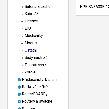
Baterie a cache
HPE SN8600B 128
Kabeláž
Licence
LTU
Mechaniky
Moduly
Ostatní
Sady nástrojů
Transcievery
Zdroje
Příslušenství k sítím
Rackové skříně
RouterBOARDy
Routery a switche
Servery