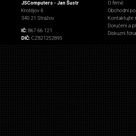
JSComputers - Jan Šustr
O firmě
Krotějov 6
Obchodní p
340 21 Strážov
Kontaktujte 
Doručení a p
IČ:
867 66 121
Diskuzní fór
DIČ:
CZ821252895