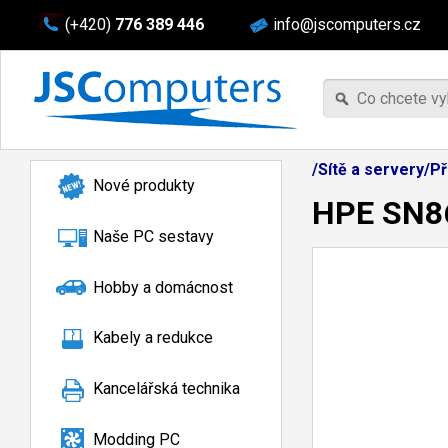
(+420)
776 389 446
info@jscomputers.cz
/Sítě a servery/P
Nové produkty
HPE SN86
Naše PC sestavy
Hobby a domácnost
Kabely a redukce
Kancelářská technika
Modding PC