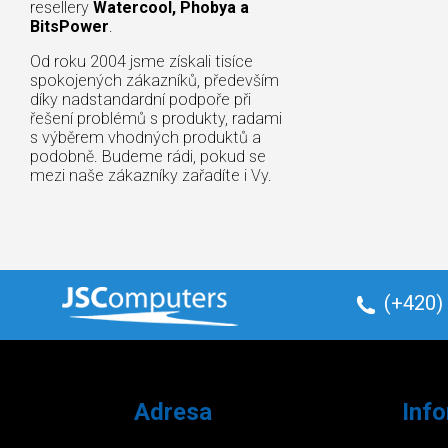
resellery
Watercool, Phobya a
BitsPower
.
Od roku 2004 jsme získali tisíce
spokojených zákazníků, především
díky nadstandardní podpoře při
řešení problémů s produkty, radami
s výběrem vhodných produktů a
podobně. Budeme rádi, pokud se
mezi naše zákazníky zařadíte i Vy.
(+420)
Adresa
Inf