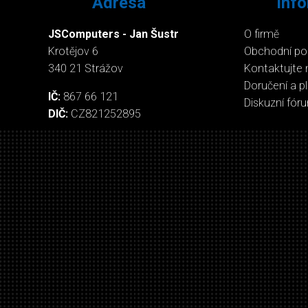
Adresa
Inf
JSComputers - Jan Šustr
O firmě
Krotějov 6
Obchodní p
340 21 Strážov
Kontaktujte 
Doručení a p
IČ:
867 66 121
Diskuzní fór
DIČ:
CZ821252895