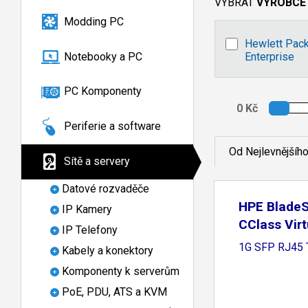
VYBRAT
VÝROBCE
Modding PC
Hewlett Pac
Notebooky a PC
Enterprise
PC Komponenty
Periferie a software
Od Nejlevnějšíh
Sítě a servery
Datové rozvaděče
HPE Blade
IP Kamery
CClass Vir
IP Telefony
1G SFP RJ45 
Kabely a konektory
Komponenty k serverům
PoE, PDU, ATS a KVM