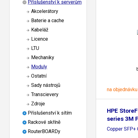
Příslušenství k serverům
Akcelerátory
Baterie a cache
Kabeláž
Licence
LTU
Mechaniky
Moduly
Ostatní
Sady nástrojů
na objednávku
Transcievery
Zdroje
HPE StoreF
Příslušenství k sítím
series 3M 
Rackové skříně
Copper SFP+ 
RouterBOARDy