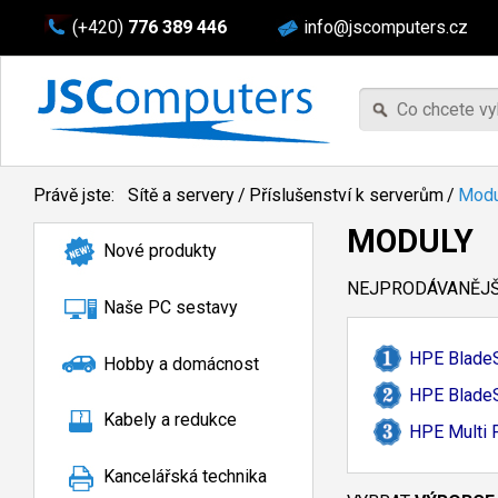
(+420)
776 389 446
info@jscomputers.cz
Právě jste:
Sítě a servery
/
Příslušenství k serverům
/
Modu
MODULY
Nové produkty
NEJPRODÁVANĚJŠÍ
Naše PC sestavy
HPE Blade
Hobby a domácnost
HPE BladeS
Kabely a redukce
HPE Multi 
Kancelářská technika