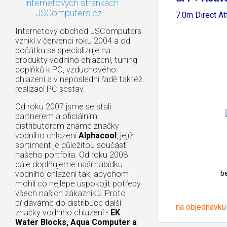
internetových stránkách
JSComputers.cz
7.0m Direct At
Internetový obchod JSComputers
vznikl v červenci roku 2004 a od
počátku se specializuje na
produkty vodního chlazení, tuning
doplňků k PC, vzduchového
chlazení a v neposlední řadě taktéž
realizací PC sestav.
Od roku 2007 jsme se stali
partnerem a oficiálním
distributorem známé značky
vodního chlazení
Alphacool
, jejíž
sortiment je důležitou součástí
našeho portfolia. Od roku 2008
dále doplňujeme naší nabídku
b
vodního chlazení tak, abychom
mohli co nejlépe uspokojit potřeby
všech našich zákazníků. Proto
přidáváme do distribuce další
na objednávku
značky vodního chlazení -
EK
Water Blocks, Aqua Computer a