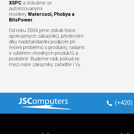
XSPC
a stáváme se
autorizovanými
resellery
Watercool, Phobya a
BitsPower
.
Od roku 2004 jsme získali tisíce
spokojených zákazníků, především
díky nadstandardní podpoře při
řešení problémů s produkty, radami
s výběrem vhodných produktů a
podobně. Budeme rádi, pokud se
mezi naše zákazníky zařadíte i Vy.
(+420)