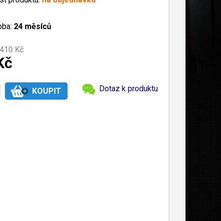
oba:
24 měsíců
410 Kč
Kč
Dotaz k produktu