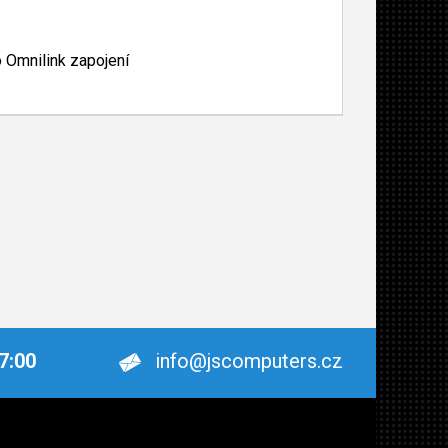
 Omnilink zapojení
17:00
info@jscomputers.cz