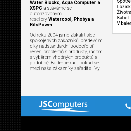
Spotře
Water Blocks, Aqua Computer a
Ložisk
XSPC
a stáváme se
Životn
autorizovanými
Kabel:
resellery
Watercool, Phobya a
V bale
BitsPower
.
Od roku 2004 jsme získali tisíce
spokojených zákazníků, především
díky nadstandardní podpoře při
řešení problémů s produkty, radami
s výběrem vhodných produktů a
podobně. Budeme rádi, pokud se
mezi naše zákazníky zařadíte i Vy.