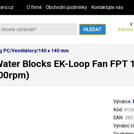
ers.cz
O firmě
Obchodní podmínky
Kontaktujte nás
V 
dopravy
g PC/Ventilátory/140 x 140 mm
ater Blocks EK-Loop Fan FPT 1
200rpm)
Výrobce:
Kód:
N10
EAN:
383
Výrobní č
Dostupnos