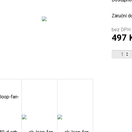
Záruční d
bez DPH 
497 