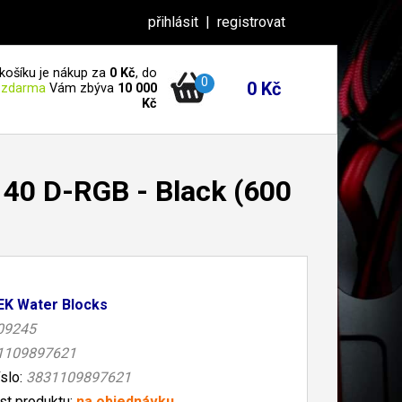
přihlásit
|
registrovat
košíku je nákup za
0 Kč
, do
0
0 Kč
 zdarma
Vám zbýva
10 000
Kč
40 D-RGB - Black (600
EK Water Blocks
09245
1109897621
íslo:
3831109897621
t produktu:
na objednávku