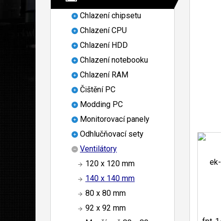
Chlazení chipsetu
Chlazení CPU
Chlazení HDD
Chlazení notebooku
Chlazení RAM
Čištění PC
Modding PC
Monitorovací panely
Odhlučňovací sety
Ventilátory
120 x 120 mm
140 x 140 mm
80 x 80 mm
92 x 92 mm