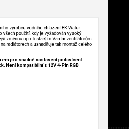
tního výrobce vodního chlazení EK Water
 do všech použití, kdy je vyžadován vysoký
nější změnou oproti starším Vardar ventilátorům
e na radiátorech a usnadňuje tak montáž celého
orem pro snadné nastavení podsvícení
. Není kompatibilní s 12V 4-Pin RGB