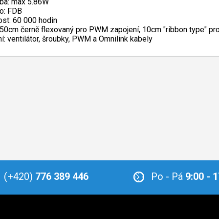
ba: max 5.86W
o: FDB
ost: 60 000 hodin
 50cm černě flexovaný pro PWM zapojení, 10cm "ribbon type" pro
ní: ventilátor, šroubky, PWM a Omnilink kabely
(+420)
776 389 446
Po - Pá
9:00 - 