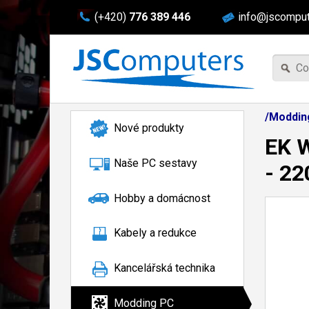
(+420)
776 389 446
info@jscomput
/Moddin
Nové produkty
EK W
Naše PC sestavy
- 2
Hobby a domácnost
Kabely a redukce
Kancelářská technika
Modding PC