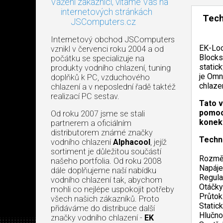
Vážení zákazníci, vítáme Vás na
internetových stránkách
Tech
JSComputers.cz
Internetový obchod JSComputers
EK-Loo
vznikl v červenci roku 2004 a od
Blocks
počátku se specializuje na
statick
produkty vodního chlazení, tuning
je Omn
doplňků k PC, vzduchového
chlaze
chlazení a v neposlední řadě taktéž
realizací PC sestav.
Tato v
pomocí
Od roku 2007 jsme se stali
konekt
partnerem a oficiálním
distributorem známé značky
Techn
vodního chlazení
Alphacool
, jejíž
sortiment je důležitou součástí
Rozměr
našeho portfolia. Od roku 2008
Napáje
dále doplňujeme naší nabídku
Regul
vodního chlazení tak, abychom
Otáčky
mohli co nejlépe uspokojit potřeby
Průtok
všech našich zákazníků. Proto
Static
přidáváme do distribuce další
Hlučno
značky vodního chlazení -
EK