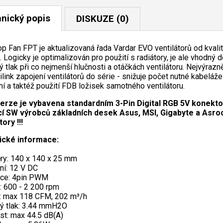
nický popis
DISKUZE (0)
p Fan FPT je aktualizovaná řada Vardar EVO ventilátorů od kvali
. Logicky je optimalizován pro použití s radiátory, je ale vhodný
ý tlak při co nejmenší hlučnosti a otáčkách ventilátoru. Nejvýraz
ilink zapojení ventilátorů do série - snižuje počet nutné kabeláž
ní a taktéž použití FDB ložisek samotného ventilátoru.
erze je vybavena standardním 3-Pin Digital RGB 5V konekt
 SW výrobců základních desek Asus, MSI, Gigabyte a Asrock
ory !!!
ické informace:
y: 140 x 140 x 25 mm
ní: 12 V DC
ace: 4pin PWM
: 600 - 2 200 rpm
: max 118 CFM, 202 m³/h
ký tlak: 3.44 mmH2O
st: max 44.5 dB(A)