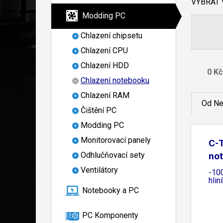
VYBRAT
Modding PC
Chlazení chipsetu
Chlazení CPU
Chlazení HDD
Chlazení notebooku
Chlazení RAM
Od Ne
Čištění PC
Modding PC
Monitorovací panely
C-
Odhlučňovací sety
not
Ventilátory
-100
hlin
Notebooky a PC
PC Komponenty