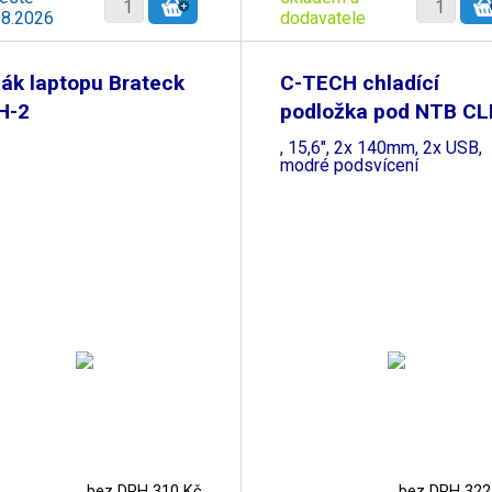
08.2026
dodavatele
ák laptopu Brateck
C-TECH chladící
H-2
podložka pod NTB CL
140
, 15,6", 2x 140mm, 2x USB,
modré podsvícení
bez DPH 310 Kč
bez DPH 322