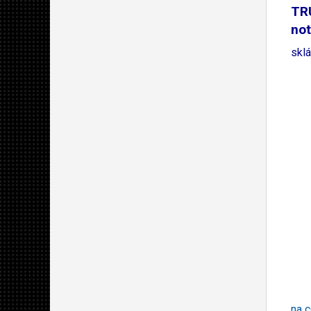
TR
not
sklá
na c