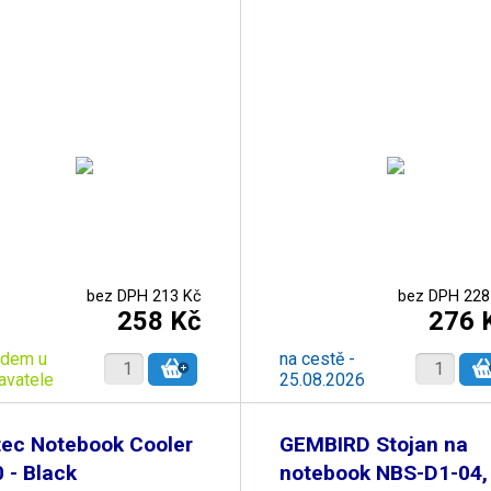
bez DPH 213 Kč
bez DPH 228
258 Kč
276 
adem u
na cestě -
avatele
25.08.2026
tec Notebook Cooler
GEMBIRD Stojan na
 - Black
notebook NBS-D1-04,