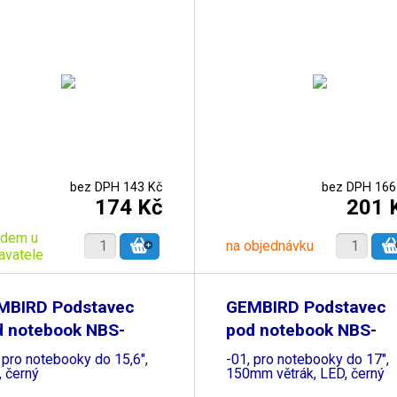
bez DPH 143 Kč
bez DPH 166
174 Kč
201 
adem u
na objednávku
avatele
MBIRD Podstavec
GEMBIRD Podstavec
d notebook NBS-
pod notebook NBS-
15
1F17T
 pro notebooky do 15,6",
-01, pro notebooky do 17",
, černý
150mm větrák, LED, černý