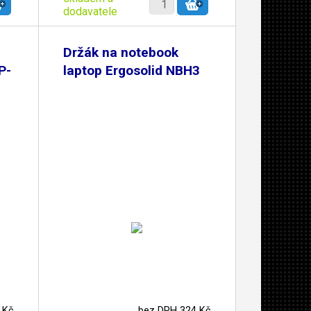
dodavatele
Držák na notebook
P-
laptop Ergosolid NBH3
 Kč
bez DPH 324 Kč