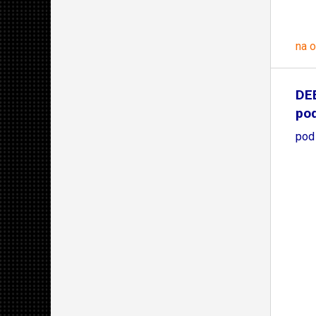
na 
DE
po
pod