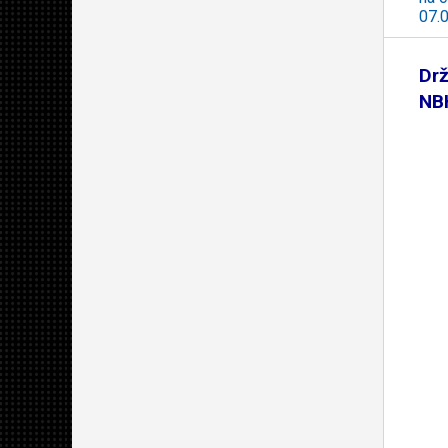
07.
Drž
NB