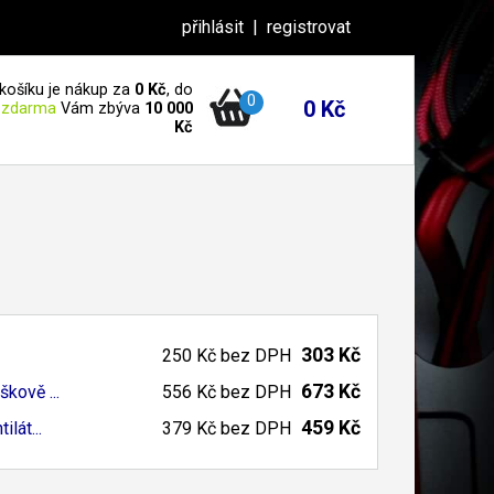
přihlásit
|
registrovat
košíku je nákup za
0 Kč
, do
0
0 Kč
 zdarma
Vám zbýva
10 000
Kč
303 Kč
250 Kč
bez DPH
673 Kč
ýškově ...
556 Kč
bez DPH
459 Kč
lát...
379 Kč
bez DPH