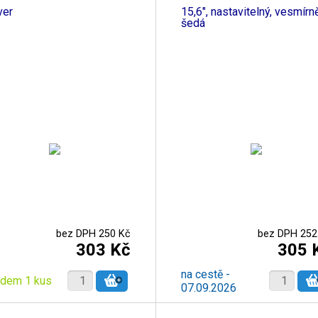
do
ver
15,6", nastavitelný, vesmírn
šedá
bez DPH 250 Kč
bez DPH 252
303 Kč
305 
na cestě -
adem 1 kus
07.09.2026