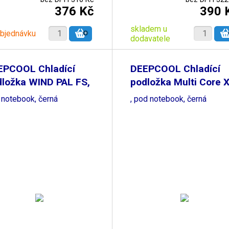
376 Kč
390 
skladem u
objednávku
dodavatele
EPCOOL Chladící
DEEPCOOL Chladící
dložka WIND PAL FS,
podložka Multi Core 
 notebook, černá
, pod notebook, černá