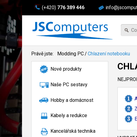
(+420)
776 389 446
info@jscomput
Právě jste:
Modding PC
/
Chlazení notebooku
CHL
Nové produkty
NEJPROD
Naše PC sestavy
A
Hobby a domácnost
Z
Kabely a redukce
E
Kancelářská technika