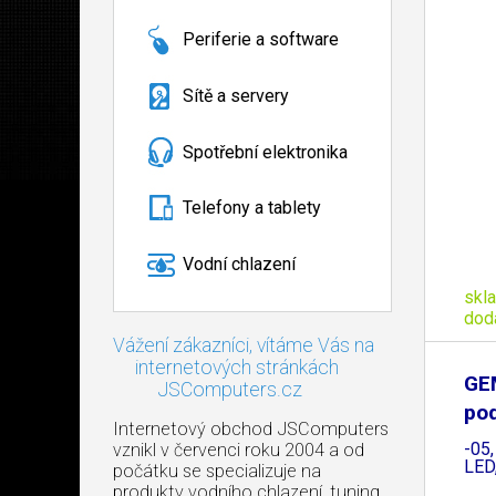
Periferie a software
Sítě a servery
Spotřební elektronika
Telefony a tablety
Vodní chlazení
skl
dod
Vážení zákazníci, vítáme Vás na
internetových stránkách
GE
JSComputers.cz
po
Internetový obchod JSComputers
2F
-05,
vznikl v červenci roku 2004 a od
LED
počátku se specializuje na
produkty vodního chlazení, tuning