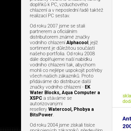
doplňků k PC, vzduchového
chlazení a v neposlední řadě taktéž
realizací PC sestav.
Od roku 2007 jsme se stali
partnerem a oficiálním
distributorem známé značky
vodního chlazení
Alphacool
, jejíž
sortiment je důležitou součástí
našeho portfolia. Od roku 2008
dále doplňujeme naší nabídku
vodního chlazení tak, abychom
mohli co nejlépe uspokojit potřeby
všech našich zákazníků. Proto
přidáváme do distribuce další
značky vodního chlazení -
EK
Water Blocks, Aqua Computer a
skl
XSPC
a stáváme se
dod
autorizovanými
resellery
Watercool, Phobya a
BitsPower
.
An
Od roku 2004 jsme získali tisíce
200
spokojených zákazníků, především