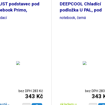
UST podstavec pod
DEEPCOOL Chladící
ebook Primo,
podložka U PAL, pod
dací
notebook, černá
bez DPH 283 Kč
bez DPH 283
343 Kč
343 
estě -
skladem u