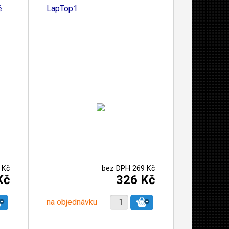
ě
LapTop1
 Kč
bez DPH 269 Kč
Kč
326 Kč
na objednávku