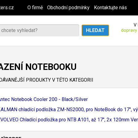
ers.cz
O firmě
Obchodní podmínky
Kontaktujte nás
V 
dopravy
AZENÍ NOTEBOOKU
ÁVANĚJŠÍ PRODUKTY V TÉTO KATEGORII
ntec Notebook Cooler 200 - Black/
Silver
ALMAN chladící podložka ZM-
NS2000, pro NoteBook do 17"
, v
VOLVEO Chladící podložka pro NTB A101, až 17"
, 2x 120mm Venti