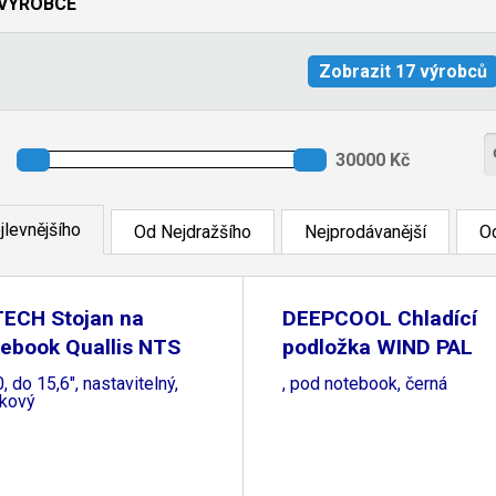
VÝROBCE
jlevnějšího
Od Nejdražšího
Nejprodávanější
Od
TECH Stojan na
DEEPCOOL Chladící
ebook Quallis NTS
podložka WIND PAL
MINI
, do 15,6", nastavitelný,
, pod notebook, černá
íkový