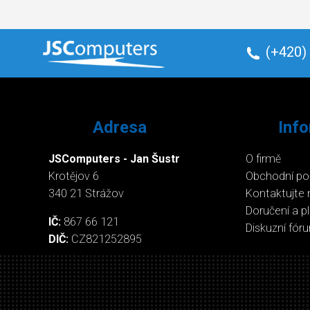
(+420)
Adresa
Inf
JSComputers - Jan Šustr
O firmě
Krotějov 6
Obchodní p
340 21 Strážov
Kontaktujte 
Doručení a p
IČ:
867 66 121
Diskuzní fór
DIČ:
CZ821252895