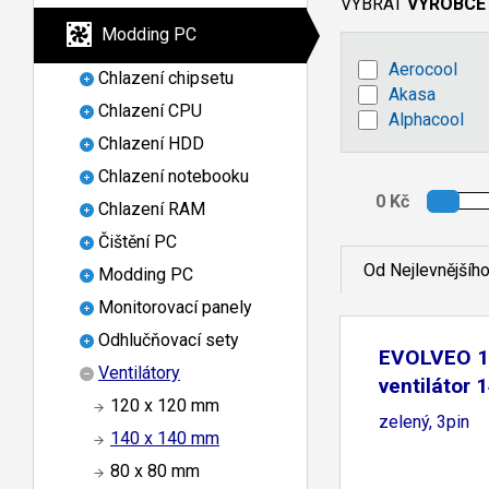
VYBRAT
VÝROBCE
Modding PC
Aerocool
Chlazení chipsetu
Akasa
Chlazení CPU
Alphacool
Chlazení HDD
Chlazení notebooku
Chlazení RAM
Čištění PC
Od Nejlevnějšíh
Modding PC
Monitorovací panely
Odhlučňovací sety
EVOLVEO 
Ventilátory
ventilátor
120 x 120 mm
LED
zelený, 3pin
140 x 140 mm
80 x 80 mm