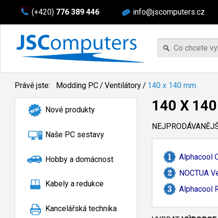
(+420)
776 389 446
info@jscomputers.cz
Právě jste:
Modding PC
/
Ventilátory
/
140 x 140 mm
140 X 14
Nové produkty
NEJPRODÁVANĚJŠÍ
Naše PC sestavy
Alphacool
Hobby a domácnost
NOCTUA Ven
Kabely a redukce
Alphacool 
Kancelářská technika