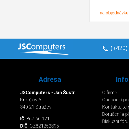
na objednávku
(+420)
Adresa
Inf
JSComputers - Jan Šustr
O firmě
Krotějov 6
Obchodní p
340 21 Strážov
Kontaktujte 
Doručení a p
IČ:
867 66 121
Diskuzní fór
DIČ:
CZ821252895