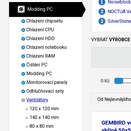
Noiseblock
Modding PC
NOCTUA Ven
Chlazení chipsetu
SilverSton
Chlazení CPU
Chlazení HDD
VYBRAT
VÝROBCE
Chlazení notebooku
Chlazení RAM
Čištění PC
Modding PC
Monitorovací panely
Odhlučňovací sety
Od Nejlevnějšíh
Ventilátory
120 x 120 mm
140 x 140 mm
GEMBIRD ve
80 x 80 mm
skříně 50x