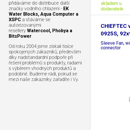
přidáváme do distribuce další
skladem u
značky vodního chlazení -
EK
dodavatele
Water Blocks, Aqua Computer a
XSPC
a stáváme se
autorizovanými
CHIEFTEC v
resellery
Watercool, Phobya a
0925S, 92
BitsPower
.
Sleeve Fan, wi
Od roku 2004 jsme získali tisíce
connector
spokojených zákazníků, především
díky nadstandardní podpoře při
řešení problémů s produkty, radami
s výběrem vhodných produktů a
podobně. Budeme rádi, pokud se
mezi naše zákazníky zařadíte i Vy.