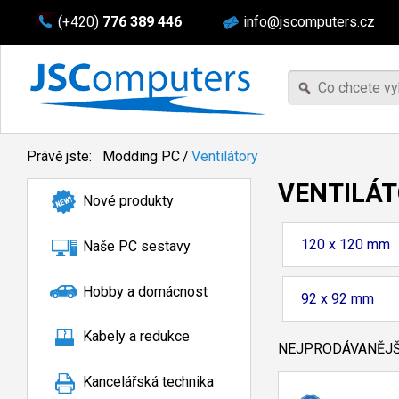
(+420)
776 389 446
info@jscomputers.cz
Právě jste:
Modding PC
/
Ventilátory
VENTILÁ
Nové produkty
120 x 120 mm
Naše PC sestavy
Hobby a domácnost
92 x 92 mm
Kabely a redukce
NEJPRODÁVANĚJŠÍ
Kancelářská technika