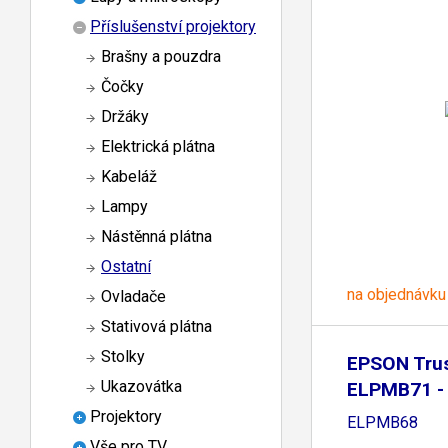
Příslušenství projektory
Brašny a pouzdra
Čočky
Držáky
Elektrická plátna
Kabeláž
Lampy
Nástěnná plátna
Ostatní
na objednávku
Ovladače
Stativová plátna
Stolky
EPSON Trus
Ukazovátka
ELPMB71 - 
Projektory
ELPMB68
Vše pro TV