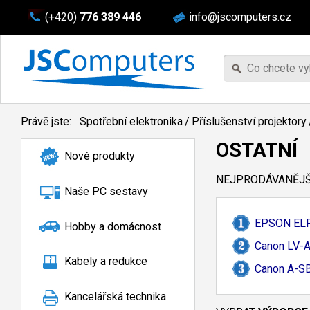
(+420)
776 389 446
info@jscomputers.cz
Právě jste:
Spotřební elektronika
/
Příslušenství projektory
OSTATNÍ
Nové produkty
NEJPRODÁVANĚJŠÍ
Naše PC sestavy
EPSON ELP
Hobby a domácnost
Canon LV-
A
Kabely a redukce
Canon A-
S
Kancelářská technika