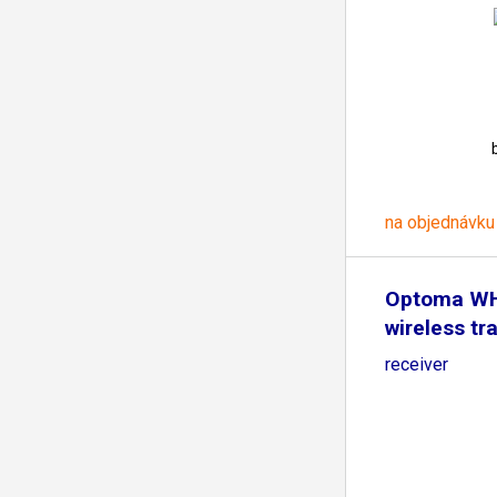
na objednávku
Optoma W
wireless tr
and
receiver