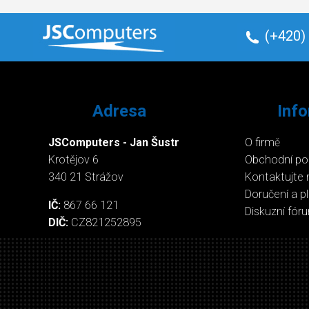
(+420)
Adresa
Inf
JSComputers - Jan Šustr
O firmě
Krotějov 6
Obchodní p
340 21 Strážov
Kontaktujte 
Doručení a p
IČ:
867 66 121
Diskuzní fór
DIČ:
CZ821252895