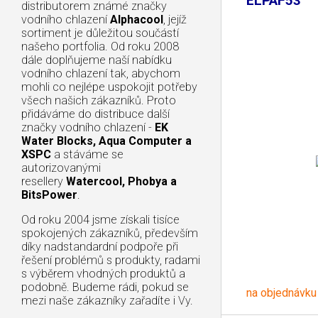
ELPAF53
distributorem známé značky
vodního chlazení
Alphacool
, jejíž
sortiment je důležitou součástí
našeho portfolia. Od roku 2008
dále doplňujeme naší nabídku
vodního chlazení tak, abychom
mohli co nejlépe uspokojit potřeby
všech našich zákazníků. Proto
přidáváme do distribuce další
značky vodního chlazení -
EK
Water Blocks, Aqua Computer a
XSPC
a stáváme se
autorizovanými
resellery
Watercool, Phobya a
BitsPower
.
Od roku 2004 jsme získali tisíce
spokojených zákazníků, především
díky nadstandardní podpoře při
řešení problémů s produkty, radami
s výběrem vhodných produktů a
podobně. Budeme rádi, pokud se
na objednávku
mezi naše zákazníky zařadíte i Vy.