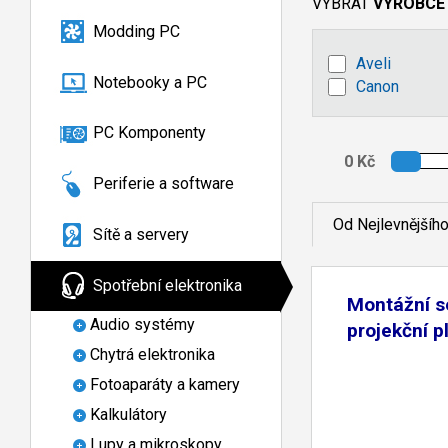
VYBRAT
VÝROBCE
Modding PC
Aveli
Notebooky a PC
Canon
PC Komponenty
Periferie a software
Od Nejlevnějšíh
Sítě a servery
Spotřební elektronika
Montážní s
Audio systémy
projekční p
Chytrá elektronika
Fotoaparáty a kamery
Kalkulátory
Lupy a mikroskopy