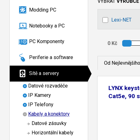
VYBRAT
VÝROBCE
Modding PC
Lexi-NET
Notebooky a PC
PC Komponenty
Periferie a software
Od Nejlevnějšíh
Sítě a servery
Datové rozvaděče
LYNX keys
IP Kamery
Cat5e, 90 st
IP Telefony
Kabely a konektory
Datové zásuvky
Horizontální kabely