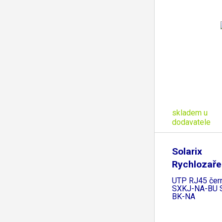
skladem u
dodavatele
Solarix
Rychlozaře
keystone 
UTP RJ45 čern
SXKJ-NA-BU 
BK-NA