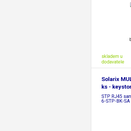
skladem u
dodavatele
Solarix MU
ks - keyst
STP RJ45 sam
6-STP-BK-SA