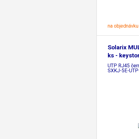
na objednávku
Solarix MU
ks - keyst
UTP RJ45 čer
SXKJ-5E-UTP