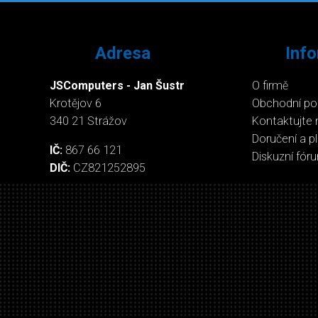
Adresa
Inf
JSComputers - Jan Šustr
O firmě
Krotějov 6
Obchodní p
340 21 Strážov
Kontaktujte 
Doručení a p
IČ:
867 66 121
Diskuzní fór
DIČ:
CZ821252895