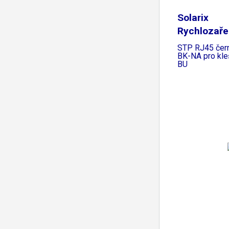
Solarix
Rychlozaře
keystone 
STP RJ45 čer
BK-NA pro kl
BU