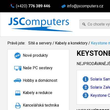
(+420)
776 389 446
info@jscomputers.cz
Právě jste:
Sítě a servery
/
Kabely a konektory
/
Keystone 
KEYSTON
Nové produkty
NEJPRODÁVANĚJŠÍ
Naše PC sestavy
Solarix Sa
Hobby a domácnost
Solarix Za
Kabely a redukce
Keystone C
Kancelářská technika