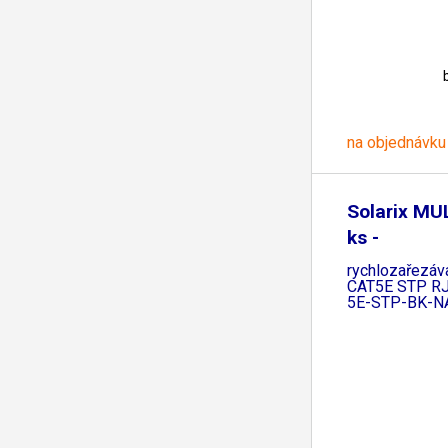
na objednávku
Solarix MU
ks -
rychlozařezáv
CAT5E STP RJ
5E-STP-BK-N