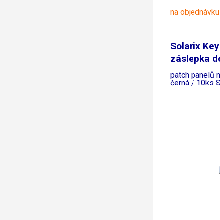
na objednávku
Solarix Ke
záslepka d
modulárníc
patch panelů 
černá / 10ks