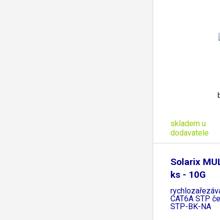
skladem u
dodavatele
Solarix MU
ks - 10G
rychlozařezáv
CAT6A STP če
STP-BK-NA