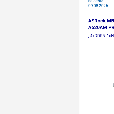
na cestě -
09.08.2026
ASRock MB
A620AM PR
A620A
, 4xDDR5, 1x