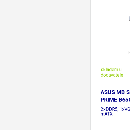
skladem u
dodavatele
ASUS MB S
PRIME B65
B650,
2xDDR5, 1xVG
mATX