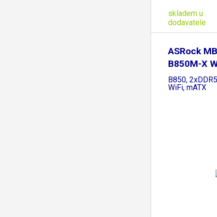
skladem u
dodavatele
ASRock MB
B850M-X WI
AMD
B850, 2xDDR5
WiFi, mATX