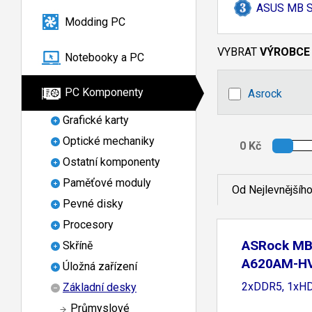
ASUS MB S
Modding PC
VYBRAT
VÝROBCE
Notebooky a PC
PC Komponenty
Asrock
Grafické karty
Optické mechaniky
Ostatní komponenty
Paměťové moduly
Od Nejlevnějšíh
Pevné disky
Procesory
ASRock MB
Skříně
A620AM-H
Úložná zařízení
A620A,
2xDDR5, 1xH
Základní desky
Průmyslové