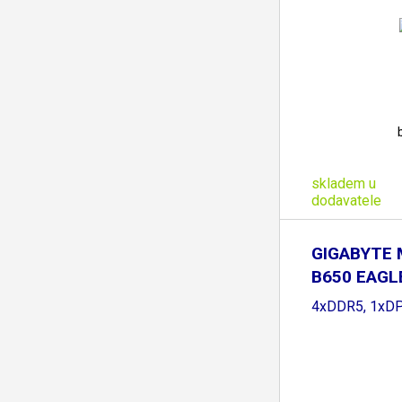
skladem u
dodavatele
GIGABYTE 
B650 EAGL
B650,
4xDDR5, 1xDP