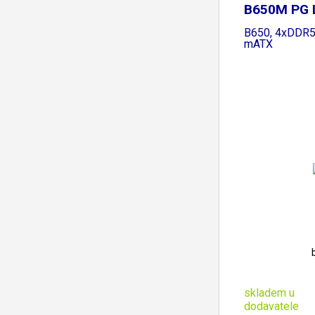
B650M PG 
AMD
B650, 4xDDR5
mATX
skladem u
dodavatele