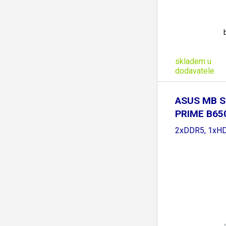
skladem u
dodavatele
ASUS MB S
PRIME B65
B650,
2xDDR5, 1xH