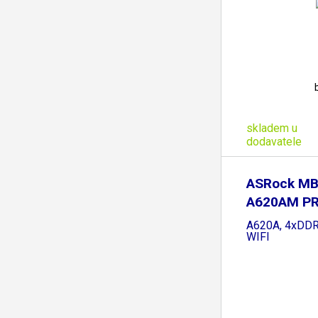
skladem u
dodavatele
ASRock MB
A620AM PR
AMD
A620A, 4xDDR
WIFI