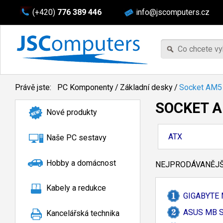
(+420)
776 389 446
info@jscomputers.cz
Právě jste:
PC Komponenty
/
Základní desky
/
Socket AM5
SOCKET 
Nové produkty
ATX
Naše PC sestavy
Hobby a domácnost
NEJPRODÁVANĚJŠÍ
Kabely a redukce
GIGABYTE 
ASUS MB S
Kancelářská technika