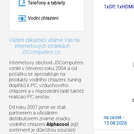
Telefony a tablety
2xDDR5,
1xDP, 1xHDMI
Vodní chlazení
Vážení zákazníci, vítáme Vás na
internetových stránkách
JSComputers.cz
Internetový obchod JSComputers
vznikl v červenci roku 2004 a od
počátku se specializuje na
produkty vodního chlazení, tuning
doplňků k PC, vzduchového
chlazení a v neposlední řadě taktéž
realizací PC sestav.
Od roku 2007 jsme se stali
partnerem a oficiálním
na cestě -
distributorem známé značky
15.08.2026
vodního chlazení
Alphacool
, jejíž
sortiment je důležitou součástí