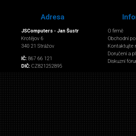
Adresa
Inf
JSComputers - Jan Šustr
O firmě
Krotějov 6
Obchodní p
340 21 Strážov
Kontaktujte 
Doručení a p
IČ:
867 66 121
Diskuzní fór
DIČ:
CZ821252895