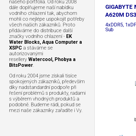
našeho portfolia. Od roku 2008
GIGABYTE 
dále doplňujeme naší nabídku
vodního chlazení tak, abychom
A620M DS3
mohli co nejlépe uspokojit potřeby
A620,
4xDDR5, 1xDP
všech našich zákazníků. Proto
Sub
přidáváme do distribuce další
značky vodního chlazení -
EK
Water Blocks, Aqua Computer a
XSPC
a stáváme se
autorizovanými
resellery
Watercool, Phobya a
BitsPower
.
Od roku 2004 jsme získali tisíce
spokojených zákazníků, především
díky nadstandardní podpoře při
řešení problémů s produkty, radami
s výběrem vhodných produktů a
podobně. Budeme rádi, pokud se
mezi naše zákazníky zařadíte i Vy.