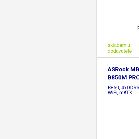
skladem u
dodavatele
ASRock MB
B850M PRO
AMD
B850, 4xDDR5
WiFi, mATX