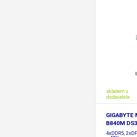
skladem u
dodavatele
GIGABYTE 
B840M DS3
B840,
4xDDR5, 2xDP