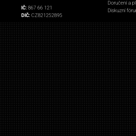
Doručení a p
IČ:
867 66 121
Diskuzní fór
DIČ:
CZ821252895