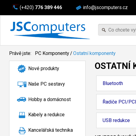
(+420)
776 389 446
info@jscomputers.cz
Právě jste:
PC Komponenty
/
Ostatní komponenty
OSTATNÍ
Nové produkty
Bluetooth
Naše PC sestavy
Hobby a domácnost
Řadiče PCI/PC
Kabely a redukce
USB redukce
Kancelářská technika