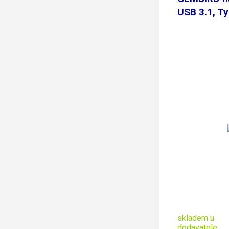
USB 3.1, T
skladem u
dodavatele