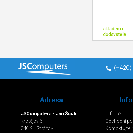
skladem u
dodavatele
(+420)
Adresa
Inf
JSComputers - Jan Šustr
O firmě
Krotějov 6
Obchodní p
340 21 Strážov
Kontaktujte 