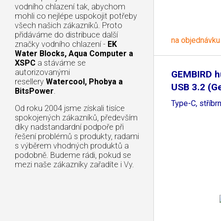
vodního chlazení tak, abychom
mohli co nejlépe uspokojit potřeby
všech našich zákazníků. Proto
přidáváme do distribuce další
na objednávku
značky vodního chlazení -
EK
Water Blocks, Aqua Computer a
XSPC
a stáváme se
autorizovanými
GEMBIRD hu
resellery
Watercool, Phobya a
USB 3.2 (Ge
BitsPower
.
Type-C, stříbr
Od roku 2004 jsme získali tisíce
spokojených zákazníků, především
díky nadstandardní podpoře při
řešení problémů s produkty, radami
s výběrem vhodných produktů a
podobně. Budeme rádi, pokud se
mezi naše zákazníky zařadíte i Vy.