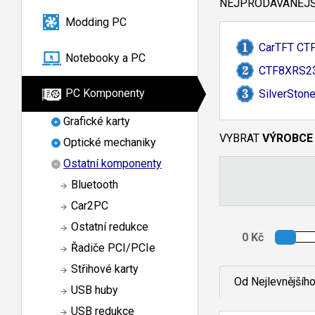
NEJPRODÁVANĚJŠÍ
Modding PC
CarTFT CT
Notebooky a PC
CTF8XRS23
PC Komponenty
SilverSton
Grafické karty
VYBRAT
VÝROBCE
Optické mechaniky
Ostatní komponenty
Bluetooth
Car2PC
Ostatní redukce
Řadiče PCI/PCIe
Střihové karty
Od Nejlevnějšíh
USB huby
USB redukce