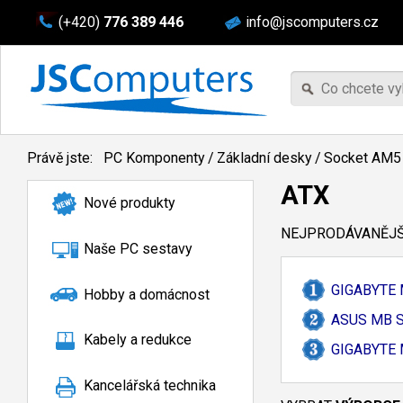
(+420)
776 389 446
info@jscomputers.cz
Právě jste:
PC Komponenty
/
Základní desky
/
Socket AM5
ATX
Nové produkty
NEJPRODÁVANĚJŠÍ
Naše PC sestavy
GIGABYTE 
Hobby a domácnost
ASUS MB S
Kabely a redukce
GIGABYTE M
Kancelářská technika