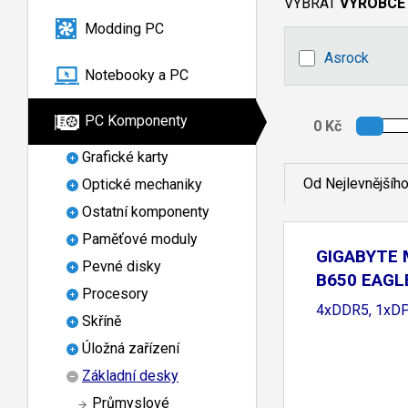
VYBRAT
VÝROBCE
Modding PC
Asrock
Notebooky a PC
PC Komponenty
Grafické karty
Od Nejlevnějšíh
Optické mechaniky
Ostatní komponenty
Paměťové moduly
GIGABYTE 
Pevné disky
B650 EAGL
Procesory
B650,
4xDDR5, 1xDP
Skříně
Úložná zařízení
Základní desky
Průmyslové