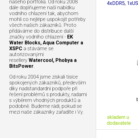
našeho portfolia. Od roku 2008
4xDDR5, 1xUS
dále doplňujeme naší nabídku
vodního chlazení tak, abychom
mohli co nejlépe uspokojit potřeby
všech našich zákazníků. Proto
přidáváme do distribuce další
značky vodního chlazení -
EK
Water Blocks, Aqua Computer a
XSPC
a stáváme se
autorizovanými
resellery
Watercool, Phobya a
BitsPower
.
Od roku 2004 jsme získali tisíce
spokojených zákazníků, především
díky nadstandardní podpoře při
řešení problémů s produkty, radami
s výběrem vhodných produktů a
podobně. Budeme rádi, pokud se
mezi naše zákazníky zařadíte i Vy.
skladem u
dodavatele