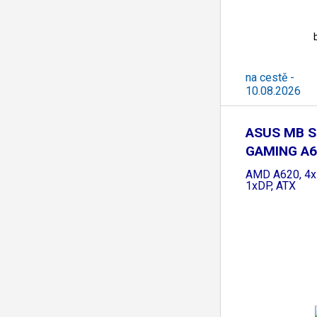
na cestě -
10.08.2026
ASUS MB S
GAMING A6
WIFI,
AMD A620, 4x
1xDP, ATX