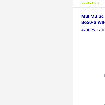
dodavatele
MSI MB Sc
B650-S WIF
B650,
4xDDR5, 1xDP