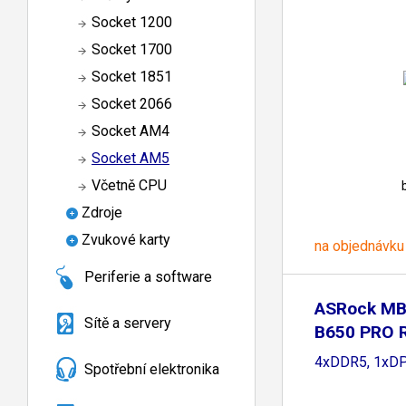
Socket 1200
Socket 1700
Socket 1851
Socket 2066
Socket AM4
Socket AM5
Včetně CPU
Zdroje
Zvukové karty
na objednávku
Periferie a software
ASRock MB
Sítě a servery
B650 PRO 
B650,
4xDDR5, 1xDP
Spotřební elektronika