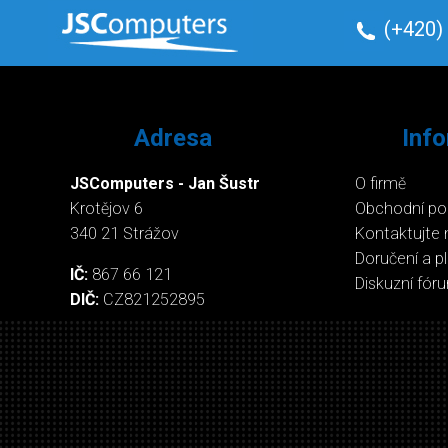
(+420)
Adresa
Inf
JSComputers - Jan Šustr
O firmě
Krotějov 6
Obchodní p
340 21 Strážov
Kontaktujte 
Doručení a p
IČ:
867 66 121
Diskuzní fór
DIČ:
CZ821252895